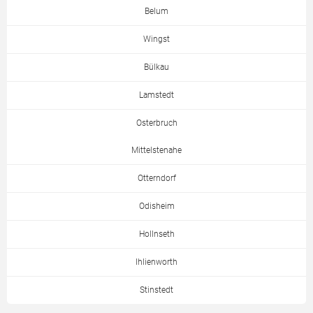
Belum
Wingst
Bülkau
Lamstedt
Osterbruch
Mittelstenahe
Otterndorf
Odisheim
Hollnseth
Ihlienworth
Stinstedt