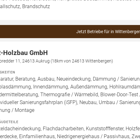
allschutz, Brandschutz
Jetzt Betriebe für in Wittenberge
-Holzbau GmbH
oredder 11, 24613 Aukrug (18km von 24613 Wittenbergen)
IGKEITEN
aratur, Beratung, Ausbau, Neueindeckung, Dämmung / Sanierung
blasdämmung, Innendämmung, Außendämmung, Hohlraumdämmun
dermittelberatung, Thermografie / Wärmebild, Blower-Door-Test /
ividueller Sanierungsfahrplan (iSFP), Neubau, Umbau / Sanierun
nung / Montage
ÄUDETEILE
teldacheindeckung, Flachdacharbeiten, Kunststofffenster, Holzfe
lerdecke, Einfamilienhaus, Niedrigenergiehaus / Passivhaus, Zwe