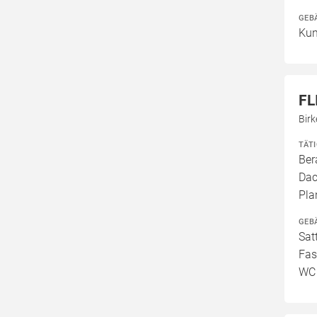
GEB
Kun
FL
Bir
TÄT
Ber
Dac
Pla
GEB
Sat
Fas
WC