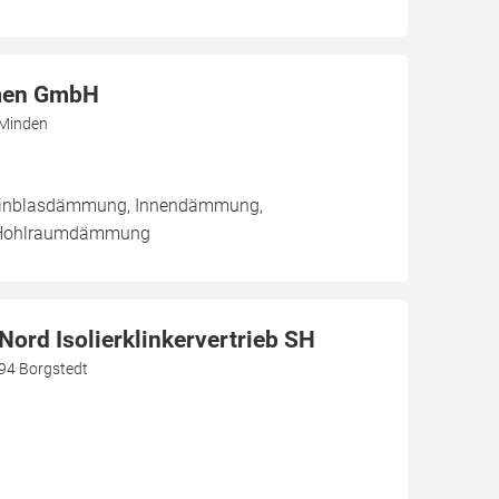
men GmbH
 Minden
/ Einblasdämmung, Innendämmung,
Hohlraumdämmung
ord Isolierklinkervertrieb SH
94 Borgstedt