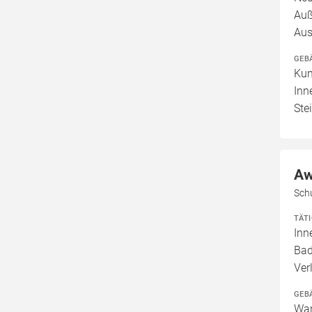
Auß
Aus
GEB
Kun
Inn
Ste
Aw
Sch
TÄT
Inn
Bad
Ver
GEB
Wan