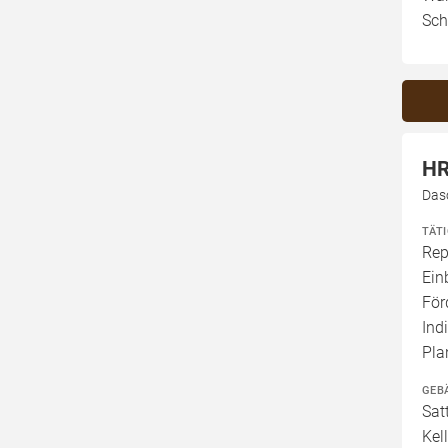
Sch
HR
Das
TÄT
Rep
Ein
För
Ind
Pla
GEB
Sat
Kel