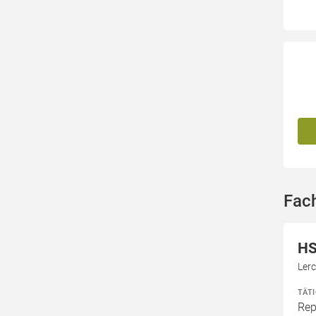
Fac
HS
Ler
TÄT
Rep