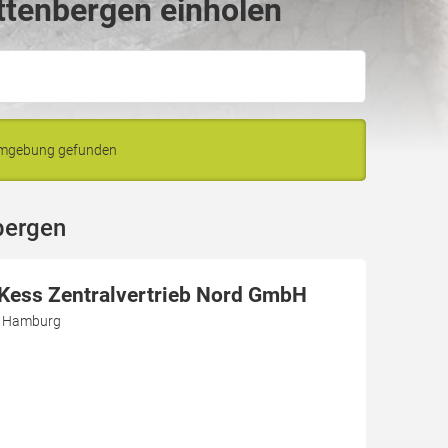
ttenbergen einholen
 Umgebung gefunden
bergen
r Kess Zentralvertrieb Nord GmbH
3 Hamburg