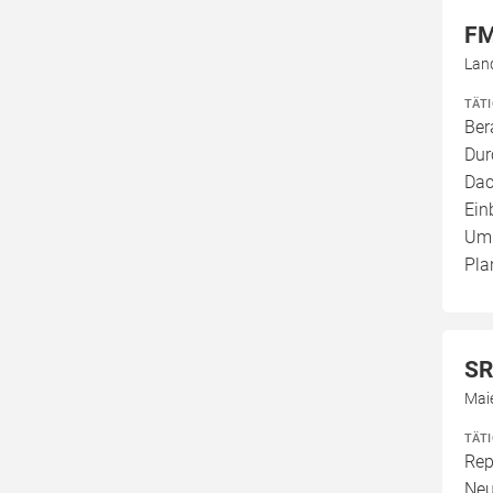
FM
Lan
TÄT
Ber
Dur
Dac
Ein
Umb
Pla
SR
Mai
TÄT
Rep
Neu