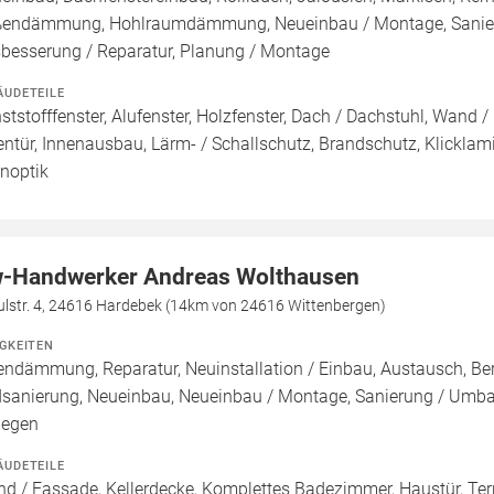
endämmung, Hohlraumdämmung, Neueinbau / Montage, Sanieru
besserung / Reparatur, Planung / Montage
ÄUDETEILE
ststofffenster, Alufenster, Holzfenster, Dach / Dachstuhl, Wand /
entür, Innenausbau, Lärm- / Schallschutz, Brandschutz, Klicklami
inoptik
-Handwerker Andreas Wolthausen
ulstr. 4, 24616 Hardebek (14km von 24616 Wittenbergen)
IGKEITEN
endämmung, Reparatur, Neuinstallation / Einbau, Austausch, Be
sanierung, Neueinbau, Neueinbau / Montage, Sanierung / Umba
legen
ÄUDETEILE
d / Fassade, Kellerdecke, Komplettes Badezimmer, Haustür, Terr