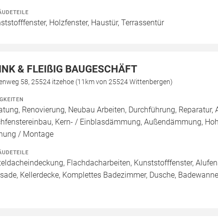
ÄUDETEILE
ststofffenster, Holzfenster, Haustür, Terrassentür
INK & FLEIßIG BAUGESCHÄFT
kenweg 58, 25524 itzehoe (11km von 25524 Wittenbergen)
IGKEITEN
atung, Renovierung, Neubau Arbeiten, Durchführung, Reparatur
hfenstereinbau, Kern- / Einblasdämmung, Außendämmung, Ho
nung / Montage
ÄUDETEILE
teldacheindeckung, Flachdacharbeiten, Kunststofffenster, Alufens
sade, Kellerdecke, Komplettes Badezimmer, Dusche, Badewanne /