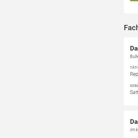
Fac
Da
Bul
TÄT
Rep
GEB
Sat
Da
Im k