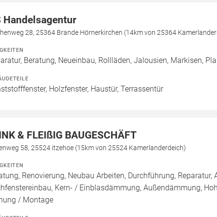
 Handelsagentur
chenweg 28, 25364 Brande Hörnerkirchen (14km von 25364 Kamerlander
IGKEITEN
aratur, Beratung, Neueinbau, Rollläden, Jalousien, Markisen, P
ÄUDETEILE
ststofffenster, Holzfenster, Haustür, Terrassentür
INK & FLEIßIG BAUGESCHÄFT
kenweg 58, 25524 itzehoe (15km von 25524 Kamerlanderdeich)
IGKEITEN
atung, Renovierung, Neubau Arbeiten, Durchführung, Reparatur
hfenstereinbau, Kern- / Einblasdämmung, Außendämmung, Ho
nung / Montage