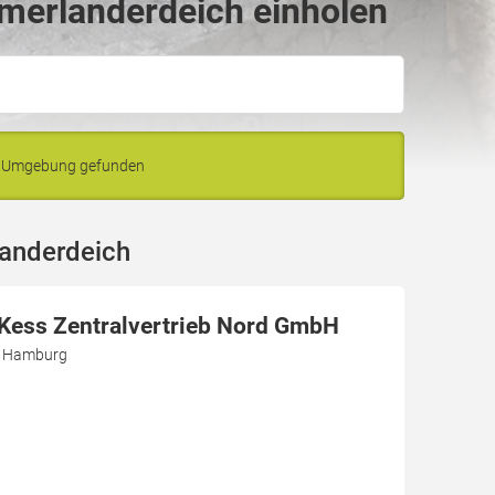
merlanderdeich einholen
nd Umgebung gefunden
landerdeich
r Kess Zentralvertrieb Nord GmbH
3 Hamburg