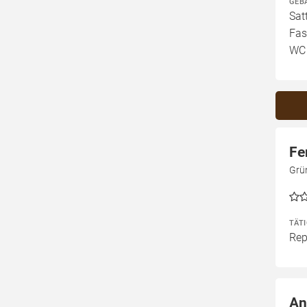
GEB
Sat
Fas
WC
Fe
Grü
TÄT
Rep
An