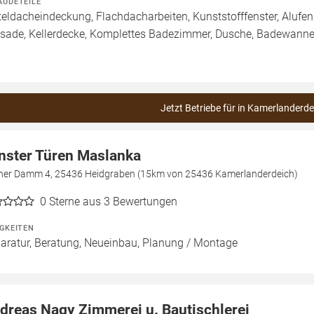
ÄUDETEILE
teldacheindeckung, Flachdacharbeiten, Kunststofffenster, Alufens
sade, Kellerdecke, Komplettes Badezimmer, Dusche, Badewanne /
Jetzt Betriebe für in Kamerlanderde
nster Türen Maslanka
ner Damm 4, 25436 Heidgraben (15km von 25436 Kamerlanderdeich)
0
Sterne aus 3 Bewertungen
IGKEITEN
aratur, Beratung, Neueinbau, Planung / Montage
dreas Nagy Zimmerei u. Bautischlerei