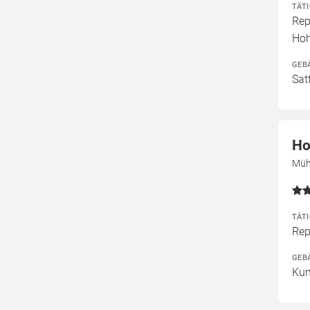
TÄT
Rep
Ho
GEB
Sat
Ho
Müh
TÄT
Rep
GEB
Kun