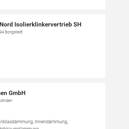
ord Isolierklinkervertrieb SH
94 Borgstedt
men GmbH
 Minden
/ Einblasdämmung, Innendämmung,
Hohlraumdämmung