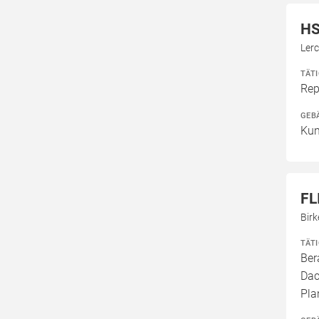
HS
Ler
TÄT
Rep
GEB
Kun
FL
Bir
TÄT
Ber
Dac
Pla