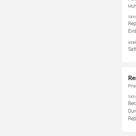
Müh
TÄT
Rep
Ein
GEB
Sat
Re
Pri
TÄT
Ber
Dur
Rep