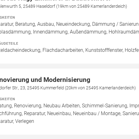
lenwurth 5, 25489 Haseldorf (19km von 25489 Kamerlanderdeich)
IGKEITEN
aratur, Beratung, Ausbau, Neueindeckung, Dämmung / Sanierung
blasdämmung, Innendämmung, Außendämmung, Hohlraumdäm
ÄUDETEILE
teldacheindeckung, Flachdacharbeiten, Kunststofffenster, Holzf
novierung und Modernisierung
sdorfer Str., 23, 25495 Kummerfeld (20km von 25495 Kamerlanderdeich)
IGKEITEN
atung, Renovierung, Neubau Arbeiten, Schimmel-Sanierung, Imp
chführung, Reparatur, Neueinbau, Neueinbau / Montage, Sanier
aratur, Verlegen