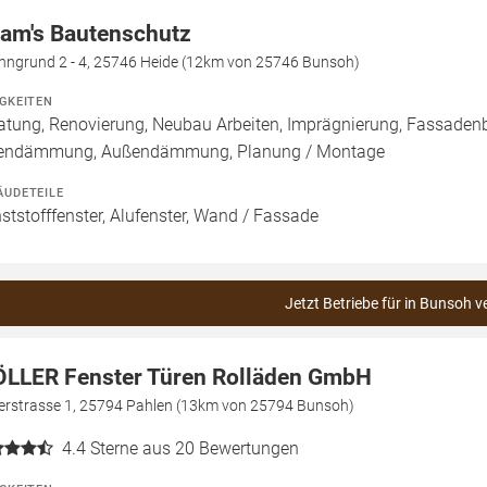
am's Bautenschutz
nngrund 2 - 4, 25746 Heide (12km von 25746 Bunsoh)
IGKEITEN
atung, Renovierung, Neubau Arbeiten, Imprägnierung, Fassaden
endämmung, Außendämmung, Planung / Montage
ÄUDETEILE
ststofffenster, Alufenster, Wand / Fassade
Jetzt Betriebe für in Bunsoh v
LLER Fenster Türen Rolläden GmbH
erstrasse 1, 25794 Pahlen (13km von 25794 Bunsoh)
4.4
Sterne aus 20 Bewertungen