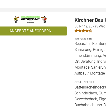
Kirchner Bau
B5 Nr 42, 25795 Wed
ANGEBOTE ANFORDERN
TÄTIGKEITEN
Reparatur, Beratu
Sanierung, Reinigu
Innendämmung, Auß
Ort Beratung, Indiv
Montage, Sanierun
Aufbau / Montage
GEBÄUDETEILE
Satteldacheindecku
Schindeldach, Gum
Gewerbedach, Eigen
Dachabdichtung, Da