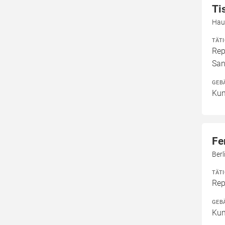
Ti
Hau
TÄT
Rep
San
GEB
Kun
Fe
Berl
TÄT
Rep
GEB
Kun