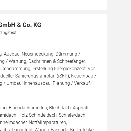
 GmbH & Co. KG
dingstedt
ng, Ausbau, Neueindeckung, Dämmung /
ng / Wartung, Dachrinnen & Schneefänger,
endämmung, Erstellung Energiekonzept, Vor-
idueller Sanierungsfahrplan (iSFP), Neueinbau /
g / Umbau, Innenausbau, Planung / Verkauf,
ng, Flachdacharbeiten, Blechdach, Asphalt
midach, Holz Schindeldach, Schieferdach,
heimdächer, Notfallreparaturen,
ch / Dachstuhl, Wand / Fassade, Kellerdecke,