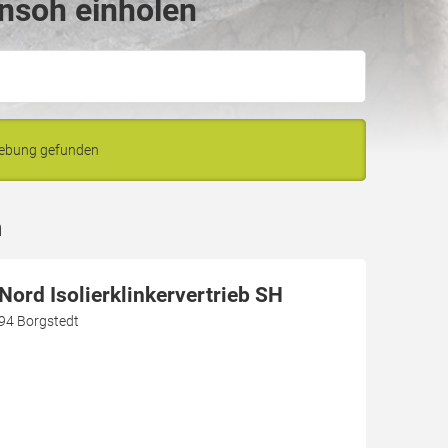
nsoh einholen
gebung gefunden
h
ord Isolierklinkervertrieb SH
94 Borgstedt