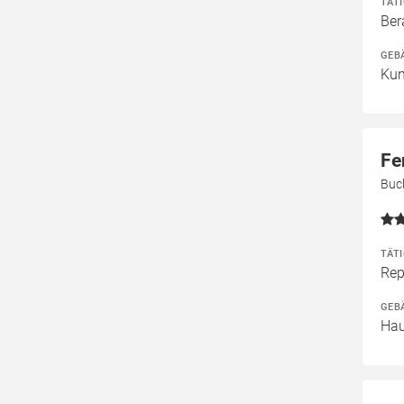
TÄT
Ber
GEB
Kun
Fe
Buc
TÄT
Rep
GEB
Hau