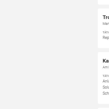
Tr
Man
TÄT
Rep
Ka
Am 
TÄT
Anl
Sol
Sch