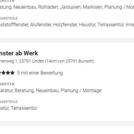
IGKEITEN
atung, Neueinbau, Rollläden, Jalousien, Markisen, Planung / M
ÄUDETEILE
ststofffenster, Alufenster, Holzfenster, Haustür, Terrassentür, Inn
nster ab Werk
henweg 1, 25791 Linden (14km von 25791 Bunsoh)
5
mit einer Bewertung
IGKEITEN
aratur, Beratung, Neueinbau, Planung / Montage
ÄUDETEILE
stür, Terrassentür