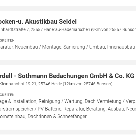
ocken-u. Akustikbau Seidel
nhardtstraße 7, 25557 Hanerau-Hademarschen (9km von 25557 Bunso
IGKEITEN
aratur, Neueinbau / Montage, Sanierung / Umbau, Innenausbau
rdell - Sothmann Bedachungen GmbH & Co. KG
Kleinbahnhof 19-21, 25746 Heide (12km von 25746 Bunsoh)
IGKEITEN
age & Installation, Reinigung / Wartung, Dach Vermietung / Ver
arstromspeicher / PV Batterie, Reparatur, Beratung, Ausbau, N
ornsteinbau, Dachrinnen & Schneefänger