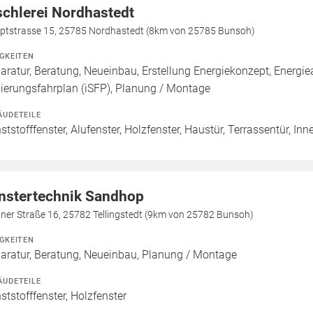
schlerei Nordhastedt
ptstrasse 15, 25785 Nordhastedt (8km von 25785 Bunsoh)
IGKEITEN
aratur, Beratung, Neueinbau, Erstellung Energiekonzept, Energiea
ierungsfahrplan (iSFP), Planung / Montage
ÄUDETEILE
ststofffenster, Alufenster, Holzfenster, Haustür, Terrassentür, Inn
nstertechnik Sandhop
iner Straße 16, 25782 Tellingstedt (9km von 25782 Bunsoh)
IGKEITEN
aratur, Beratung, Neueinbau, Planung / Montage
ÄUDETEILE
ststofffenster, Holzfenster