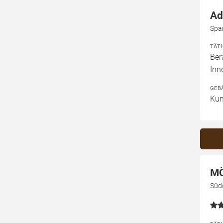
Ad
Spa
TÄT
Ber
Inn
GEB
Kun
MÖ
Süd