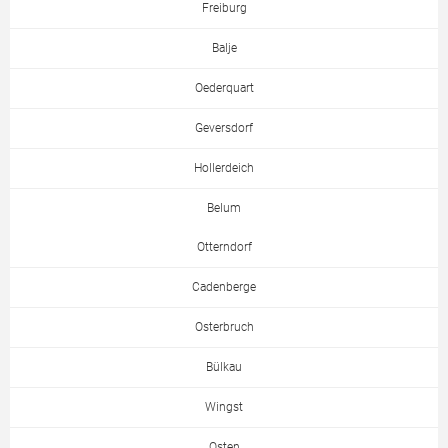
Freiburg
Balje
Oederquart
Geversdorf
Hollerdeich
Belum
Otterndorf
Cadenberge
Osterbruch
Bülkau
Wingst
Osten