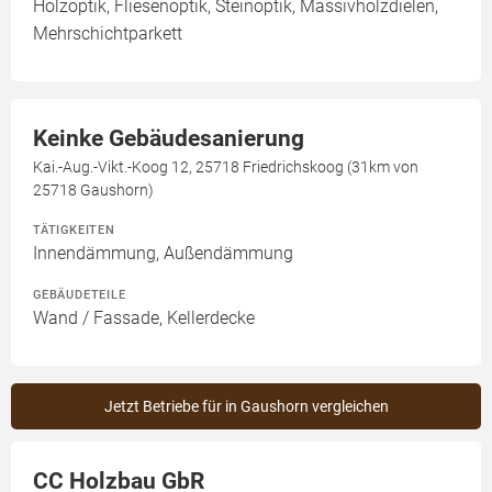
Holzoptik, Fliesenoptik, Steinoptik, Massivholzdielen,
Mehrschichtparkett
Keinke Gebäudesanierung
Kai.-Aug.-Vikt.-Koog 12, 25718 Friedrichskoog (31km von
25718 Gaushorn)
TÄTIGKEITEN
Innendämmung, Außendämmung
GEBÄUDETEILE
Wand / Fassade, Kellerdecke
Jetzt Betriebe für in Gaushorn vergleichen
CC Holzbau GbR