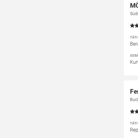
MÖ
Süd
TÄT
Ber
GEB
Kun
Fe
Buc
TÄT
Rep