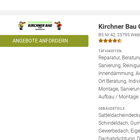
Kirchner Bau
B5 Nr 42, 25795 Wed
ANGEBOTE ANFORDERN
TÄTIGKEITEN
Reparatur, Beratu
Sanierung, Reinigu
Innendämmung, Auß
Ort Beratung, Indiv
Montage, Sanierun
Aufbau / Montage
GEBÄUDETEILE
Satteldacheindecku
Schindeldach, Gum
Gewerbedach, Eigen
Dachabdichtung, Da