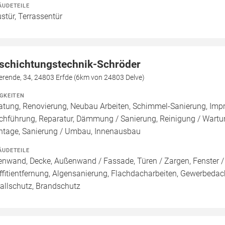
ÄUDETEILE
stür, Terrassentür
schichtungstechnik-Schröder
erende, 34, 24803 Erfde (6km von 24803 Delve)
IGKEITEN
atung, Renovierung, Neubau Arbeiten, Schimmel-Sanierung, Imp
chführung, Reparatur, Dämmung / Sanierung, Reinigung / Wartu
tage, Sanierung / Umbau, Innenausbau
ÄUDETEILE
enwand, Decke, Außenwand / Fassade, Türen / Zargen, Fenster 
ffitientfernung, Algensanierung, Flachdacharbeiten, Gewerbeda
allschutz, Brandschutz