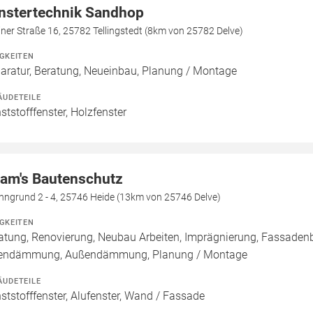
nstertechnik Sandhop
iner Straße 16, 25782 Tellingstedt (8km von 25782 Delve)
IGKEITEN
aratur, Beratung, Neueinbau, Planung / Montage
ÄUDETEILE
ststofffenster, Holzfenster
am's Bautenschutz
nngrund 2 - 4, 25746 Heide (13km von 25746 Delve)
IGKEITEN
atung, Renovierung, Neubau Arbeiten, Imprägnierung, Fassaden
endämmung, Außendämmung, Planung / Montage
ÄUDETEILE
ststofffenster, Alufenster, Wand / Fassade