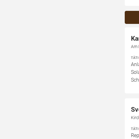
Ka
Am 
TÄT
Anl
Sol
Sch
Sv
Kirc
TÄT
Rep