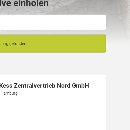
lve einholen
ebung gefunden
r Kess Zentralvertrieb Nord GmbH
3 Hamburg