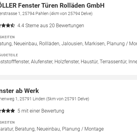
LLER Fenster Türen Rolläden GmbH
erstrasse 1, 25794 Pahlen (4km von 25794 Delve)
4.4
Sterne aus 20 Bewertungen
IGKEITEN
atung, Neueinbau, Rollläden, Jalousien, Markisen, Planung / M
ÄUDETEILE
ststofffenster, Alufenster, Holzfenster, Haustür, Terrassentür, Inn
nster ab Werk
henweg 1, 25791 Linden (5km von 25791 Delve)
5
mit einer Bewertung
IGKEITEN
aratur, Beratung, Neueinbau, Planung / Montage