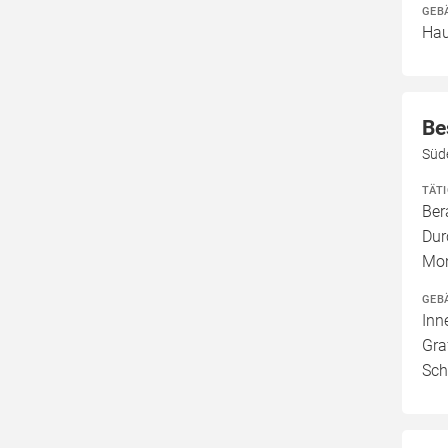
GEB
Hau
Be
Süd
TÄT
Ber
Dur
Mon
GEB
Inn
Gra
Sch