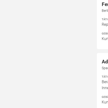
Fe
Berl
TÄT
Rep
GEB
Kun
Ad
Spa
TÄT
Ber
Inn
GEB
Kun