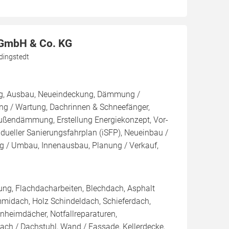
 GmbH & Co. KG
dingstedt
ng, Ausbau, Neueindeckung, Dämmung /
ng / Wartung, Dachrinnen & Schneefänger,
endämmung, Erstellung Energiekonzept, Vor-
idueller Sanierungsfahrplan (iSFP), Neueinbau /
g / Umbau, Innenausbau, Planung / Verkauf,
ng, Flachdacharbeiten, Blechdach, Asphalt
midach, Holz Schindeldach, Schieferdach,
heimdächer, Notfallreparaturen,
ch / Dachstuhl, Wand / Fassade, Kellerdecke,