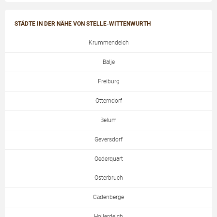
STÄDTE IN DER NÄHE VON STELLE-WITTENWURTH
Krummendeich
Balje
Freiburg
Otterndorf
Belum
Geversdorf
Oederquart
Osterbruch
Cadenberge
Hollerdeich