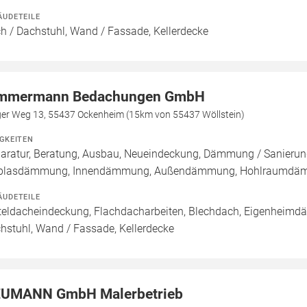
ÄUDETEILE
h / Dachstuhl, Wand / Fassade, Kellerdecke
mmermann Bedachungen GmbH
ger Weg 13, 55437 Ockenheim (15km von 55437 Wöllstein)
IGKEITEN
aratur, Beratung, Ausbau, Neueindeckung, Dämmung / Sanierung
nblasdämmung, Innendämmung, Außendämmung, Hohlraumd
ÄUDETEILE
teldacheindeckung, Flachdacharbeiten, Blechdach, Eigenheimdäc
hstuhl, Wand / Fassade, Kellerdecke
UMANN GmbH Malerbetrieb