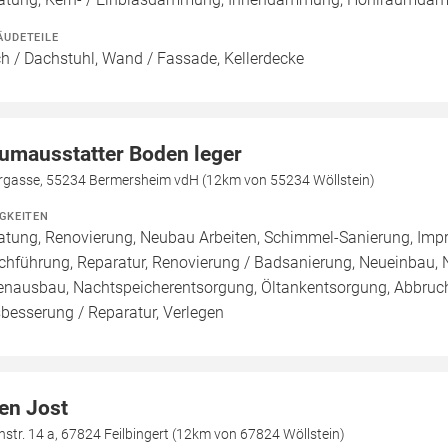
ÄUDETEILE
h / Dachstuhl, Wand / Fassade, Kellerdecke
umausstatter Boden leger
rgasse, 55234 Bermersheim vdH (12km von 55234 Wöllstein)
IGKEITEN
atung, Renovierung, Neubau Arbeiten, Schimmel-Sanierung, Imp
chführung, Reparatur, Renovierung / Badsanierung, Neueinbau,
enausbau, Nachtspeicherentsorgung, Öltankentsorgung, Abbruch
besserung / Reparatur, Verlegen
en Jost
hstr. 14 a, 67824 Feilbingert (12km von 67824 Wöllstein)