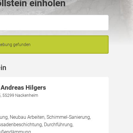
lstein einholen
mgebung gefunden
in
 Andreas Hilgers
5, 55299 Nackenheim
rung, Neubau Arbeiten, Schimmel-Sanierung,
ssadenbeschichtung, Durchführung,
Außendämmung