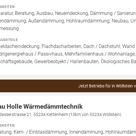
IGKEITEN
aratur, Beratung, Ausbau, Neueindeckung, Dämmung / Sanierun
endämmung, Außendämmung, Hohlraumdämmung, Neubau, Umbau 
rmessung
ÄUDETEILE
teldacheindeckung, Flachdacharbeiten, Dach / Dachstuhl, Wand /
drigenergiehaus / Passivhaus, Mehrfamilienhaus / Wohnanlage,
chäftsgebäude, Gewerbeobjekt / Hallenbauten, Ökologisches B
Jetzt Betriebe für in Wöllstein 
au Holle Wärmedämmtechnik
dasserstrasse 21, 55234 Kettenheim (13km von 55234 Wöllstein)
IGKEITEN
atung, Kern- / Einblasdämmung, Innendämmung, Hohlraumd