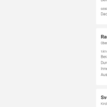
GEB
Dac
Ra
Obe
TÄT
Ber
Dur
Inn
Aus
Sv
Kirc