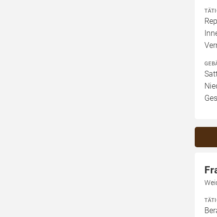
TÄT
Rep
Inn
Ve
GEB
Sat
Nie
Ges
Fr
Wei
TÄT
Ber