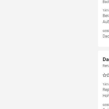
Bac
TÄT
Ber
Auß
GEB
Dac
Da
Ren
TÄT
Rep
Ho
GEB