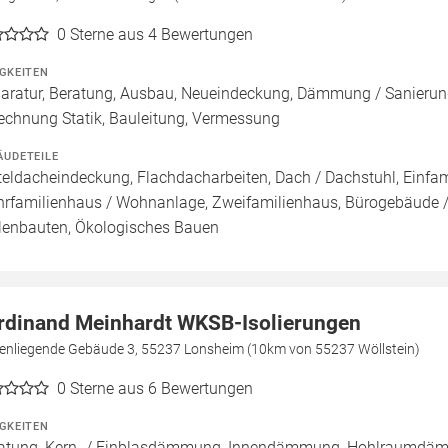
0
Sterne aus 4 Bewertungen
IGKEITEN
aratur, Beratung, Ausbau, Neueindeckung, Dämmung / Sanieru
echnung Statik, Bauleitung, Vermessung
ÄUDETEILE
teldacheindeckung, Flachdacharbeiten, Dach / Dachstuhl, Einfam
rfamilienhaus / Wohnanlage, Zweifamilienhaus, Bürogebäude /
lenbauten, Ökologisches Bauen
rdinand Meinhardt WKSB-Isolierungen
enliegende Gebäude 3, 55237 Lonsheim (10km von 55237 Wöllstein)
0
Sterne aus 6 Bewertungen
IGKEITEN
atung, Kern- / Einblasdämmung, Innendämmung, Hohlraumd