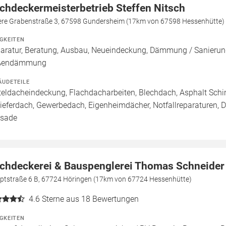
chdeckermeisterbetrieb Steffen Nitsch
ere Grabenstraße 3, 67598 Gundersheim (17km von 67598 Hessenhütte)
IGKEITEN
aratur, Beratung, Ausbau, Neueindeckung, Dämmung / Sanierung
ßendämmung
ÄUDETEILE
teldacheindeckung, Flachdacharbeiten, Blechdach, Asphalt Sch
ieferdach, Gewerbedach, Eigenheimdächer, Notfallreparaturen, 
sade
chdeckerei & Bauspenglerei Thomas Schneider
ptstraße 6 B, 67724 Höringen (17km von 67724 Hessenhütte)
4.6
Sterne aus 18 Bewertungen
IGKEITEN