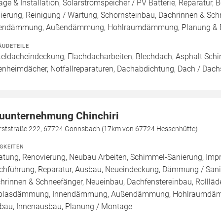
age & Installation, Solarstromspeicher / PV Batterie, Reparatu
ierung, Reinigung / Wartung, Schornsteinbau, Dachrinnen & Sc
endämmung, Außendämmung, Hohlraumdämmung, Planung & 
ÄUDETEILE
teldacheindeckung, Flachdacharbeiten, Blechdach, Asphalt Sc
enheimdächer, Notfallreparaturen, Dachabdichtung, Dach / Dach
uunternehmung Chinchiri
rststraße 222, 67724 Gonnsbach (17km von 67724 Hessenhütte)
IGKEITEN
atung, Renovierung, Neubau Arbeiten, Schimmel-Sanierung, Imp
chführung, Reparatur, Ausbau, Neueindeckung, Dämmung / Sanie
hrinnen & Schneefänger, Neueinbau, Dachfenstereinbau, Rollläde
blasdämmung, Innendämmung, Außendämmung, Hohlraumdämmu
au, Innenausbau, Planung / Montage