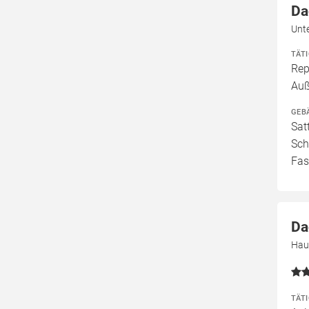
Da
Unt
TÄT
Rep
Au
GEB
Sat
Sch
Fas
Da
Hau
TÄT