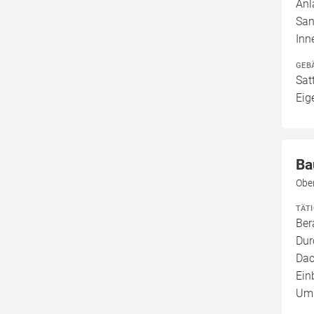
Anl
San
Inn
GEB
Sat
Eig
Ba
Obe
TÄT
Ber
Dur
Dac
Ein
Umb