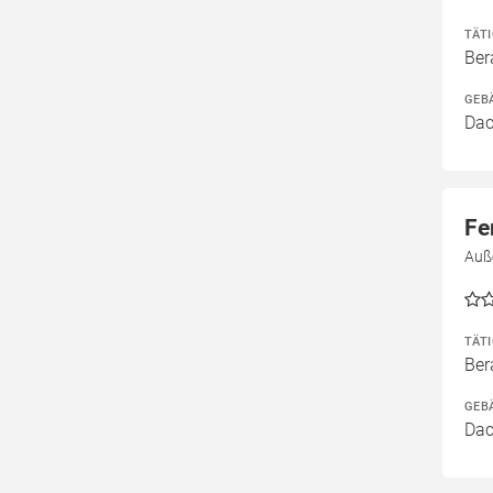
TÄT
Ber
GEB
Dac
Fe
Auß
TÄT
Ber
GEB
Dac