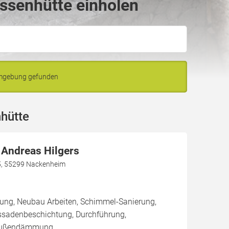
ssenhütte einholen
Umgebung gefunden
hütte
 Andreas Hilgers
5, 55299 Nackenheim
rung, Neubau Arbeiten, Schimmel-Sanierung,
ssadenbeschichtung, Durchführung,
Außendämmung