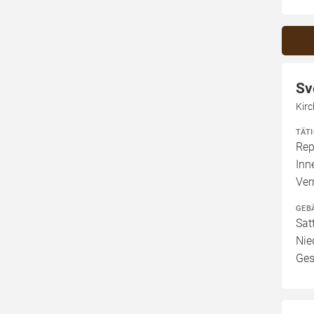
Sv
Kirc
TÄT
Rep
Inn
Ve
GEB
Sat
Nie
Ges