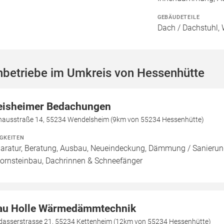
GEBÄUDETEILE
Dach / Dachstuhl, 
hbetriebe im Umkreis von Hessenhütte
eisheimer Bedachungen
hausstraße 14, 55234 Wendelsheim (9km von 55234 Hessenhütte)
IGKEITEN
aratur, Beratung, Ausbau, Neueindeckung, Dämmung / Sanierung
ornsteinbau, Dachrinnen & Schneefänger
au Holle Wärmedämmtechnik
dasserstrasse 21, 55234 Kettenheim (12km von 55234 Hessenhütte)