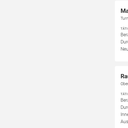
Ma
Tur
TÄT
Ber
Dur
Neu
Ra
Obe
TÄT
Ber
Dur
Inn
Aus