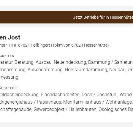
Jetzt Betriebe für in Hessenhütt
en Jost
hstr. 14 a, 67824 Feilbingert (16km von 67824 Hessenhütte)
IGKEITEN
aratur, Beratung, Ausbau, Neueindeckung, Dämmung / Sanierun
endämmung, Außendämmung, Hohlraumdämmung, Neubau, Umbau 
rmessung
ÄUDETEILE
teldacheindeckung, Flachdacharbeiten, Dach / Dachstuhl, Wand /
drigenergiehaus / Passivhaus, Mehrfamilienhaus / Wohnanlage,
chäftsgebäude, Gewerbeobjekt / Hallenbauten, Ökologisches B