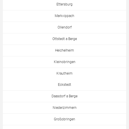
Ettersburg
Markvippach
Ollendorf
Ottstedt a Berge
Heichelheim
Kleinobringen
Krautheim
Eckstedt
Daasdorf a Berge
Niederzimmern
Großobringen