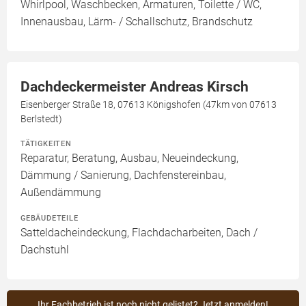
Whirlpool, Waschbecken, Armaturen, Toilette / WC,
Innenausbau, Lärm- / Schallschutz, Brandschutz
Dachdeckermeister Andreas Kirsch
Eisenberger Straße 18, 07613 Königshofen (47km von 07613
Berlstedt)
TÄTIGKEITEN
Reparatur, Beratung, Ausbau, Neueindeckung,
Dämmung / Sanierung, Dachfenstereinbau,
Außendämmung
GEBÄUDETEILE
Satteldacheindeckung, Flachdacharbeiten, Dach /
Dachstuhl
Ihr Fachbetrieb ist noch nicht gelistet? Jetzt anmelden!