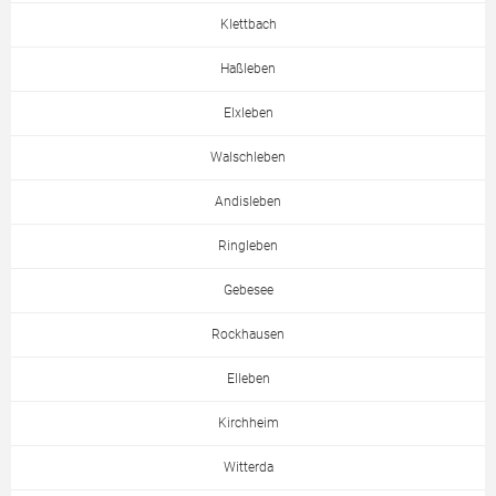
Klettbach
Haßleben
Elxleben
Walschleben
Andisleben
Ringleben
Gebesee
Rockhausen
Elleben
Kirchheim
Witterda