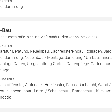
IGKEITEN
ßendämmung
-Bau
dersleberstraße1b, 99192 Apfelstädt (17km von 99192 Gotha)
IGKEITEN
aratur, Beratung, Neueinbau, Dachfenstereinbau, Rollläden, Ja
endämmung, Neueinbau / Montage, Sanierung / Umbau, Innenau
anlage Garten, Umgestaltung Garten, Gartenpflege, Gartenhaus /
ntage
ÄUDETEILE
ststofffenster, Alufenster, Holzfenster, Dach / Dachstuhl, Wand /
entür, Innenausbau, Lärm- / Schallschutz, Brandschutz, Klicklami
inoptik