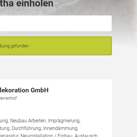
tha einholen
ebung gefunden
dekoration GmbH
errenhof
ung, Neubau Arbeiten, Imprägnierung,
tung, Durchführung, Innendämmung,
aratur, Neuinstallation / Einbau, Austausch,