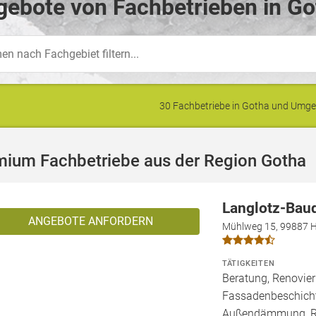
ebote von Fachbetrieben in Go
30 Fachbetriebe in Gotha und Umg
mium Fachbetriebe aus der Region Gotha
Langlotz-Bau
ANGEBOTE ANFORDERN
Mühlweg 15, 99887 H
TÄTIGKEITEN
Beratung, Renovier
Fassadenbeschich
Außendämmung, Rep