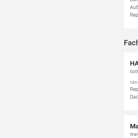
Auß
Rep
Fac
HA
Got
TÄT
Rep
Dac
Ma
Wan