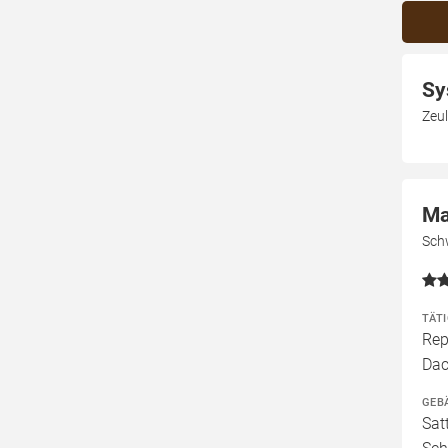
Sy
Zeul
Ma
Sch
TÄT
Rep
Dac
GEB
Sat