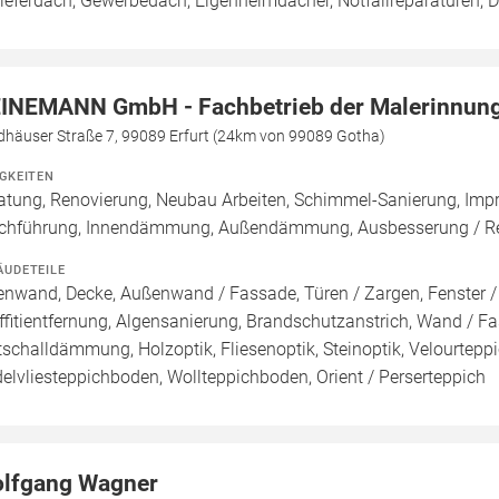
ieferdach, Gewerbedach, Eigenheimdächer, Notfallreparaturen,
INEMANN GmbH - Fachbetrieb der Malerinnung
dhäuser Straße 7, 99089 Erfurt (24km von 99089 Gotha)
IGKEITEN
atung, Renovierung, Neubau Arbeiten, Schimmel-Sanierung, Imp
chführung, Innendämmung, Außendämmung, Ausbesserung / Rep
ÄUDETEILE
enwand, Decke, Außenwand / Fassade, Türen / Zargen, Fenster 
ffitientfernung, Algensanierung, Brandschutzanstrich, Wand / Fas
ttschalldämmung, Holzoptik, Fliesenoptik, Steinoptik, Velourtep
elvliesteppichboden, Wollteppichboden, Orient / Perserteppich
lfgang Wagner