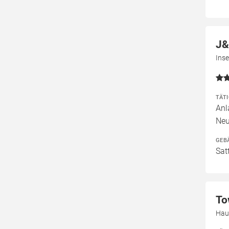
J&
Ins
TÄT
Anl
Neu
GEB
Sat
To
Hau