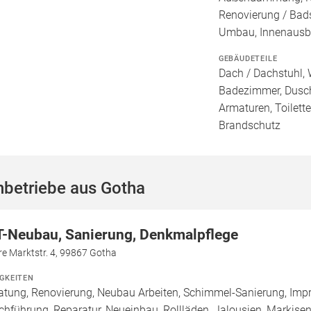
Renovierung / Bad
Umbau, Innenaus
GEBÄUDETEILE
Dach / Dachstuhl, 
Badezimmer, Dusch
Armaturen, Toilett
Brandschutz
hbetriebe aus Gotha
T-Neubau, Sanierung, Denkmalpflege
e Marktstr. 4, 99867 Gotha
IGKEITEN
atung, Renovierung, Neubau Arbeiten, Schimmel-Sanierung, Imp
chführung, Reparatur, Neueinbau, Rollläden, Jalousien, Marki