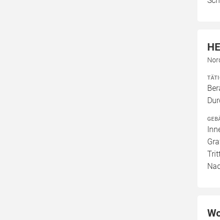
Sch
HE
Nor
TÄT
Ber
Dur
GEB
Inn
Gra
Tri
Nad
Wo