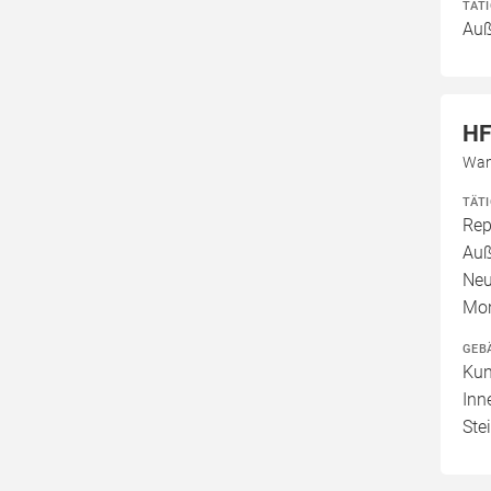
TÄT
Au
HF
Wan
TÄT
Rep
Auß
Neu
Mo
GEB
Kun
Inn
Ste