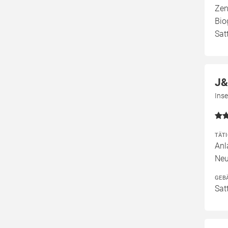
Zen
Bio
Sat
J&
Ins
TÄT
Anl
Neu
GEB
Sat