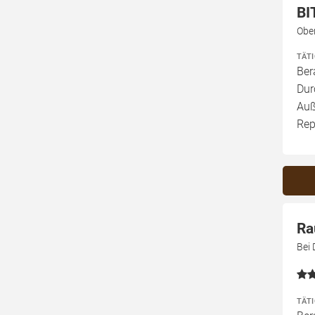
BI
Obe
TÄT
Ber
Dur
Auß
Rep
Ra
Bei 
TÄT