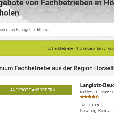
ebote von Fachbetrieben in Hö
holen
30 Fachbetriebe in Hörselberg-Hainich u
mium Fachbetriebe aus der Region Hörsel
Langlotz-Bau
ANGEBOTE ANFORDERN
Mühlweg 15, 99887 H
TÄTIGKEITEN
Beratung, Renovier