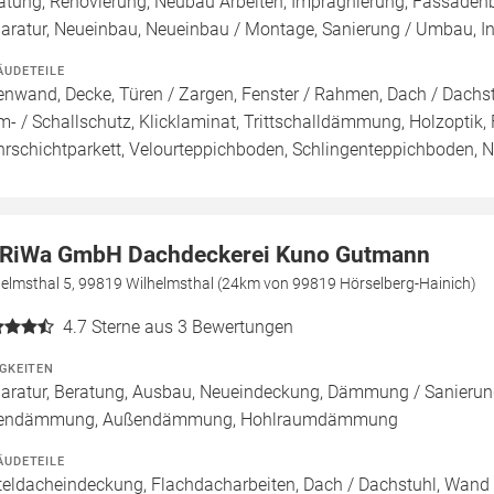
atung, Renovierung, Neubau Arbeiten, Imprägnierung, Fassade
aratur, Neueinbau, Neueinbau / Montage, Sanierung / Umbau, I
ÄUDETEILE
enwand, Decke, Türen / Zargen, Fenster / Rahmen, Dach / Dachst
m- / Schallschutz, Klicklaminat, Trittschalldämmung, Holzoptik, F
rschichtparkett, Velourteppichboden, Schlingenteppichboden, 
RiWa GmbH Dachdeckerei Kuno Gutmann
helmsthal 5, 99819 Wilhelmsthal (24km von 99819 Hörselberg-Hainich)
4.7
Sterne aus 3 Bewertungen
IGKEITEN
aratur, Beratung, Ausbau, Neueindeckung, Dämmung / Sanierun
nendämmung, Außendämmung, Hohlraumdämmung
ÄUDETEILE
teldacheindeckung, Flachdacharbeiten, Dach / Dachstuhl, Wand 