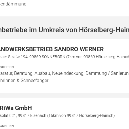
ßendämmung
betriebe im Umkreis von Hörselberg-Hain
NDWERKSBETRIEB SANDRO WERNER
haer Straße 194, 99869 SONNEBORN (7km von 99869 Hörselberg-Hainic
IGKEITEN
aratur, Beratung, Ausbau, Neueindeckung, Dämmung / Sanierung
hrinnen & Schneefänger
RiWa GmbH
lsplatz 21, 99817 Eisenach (15km von 99817 Hörselberg-Hainich)
IGKEITEN