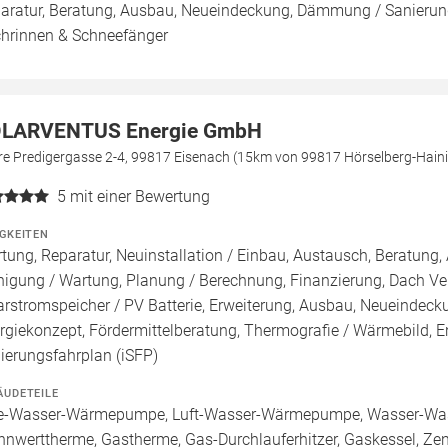
aratur, Beratung, Ausbau, Neueindeckung, Dämmung / Sanierung
hrinnen & Schneefänger
LARVENTUS Energie GmbH
re Predigergasse 2-4, 99817 Eisenach (15km von 99817 Hörselberg-Hain
5
mit einer Bewertung
IGKEITEN
tung, Reparatur, Neuinstallation / Einbau, Austausch, Beratung, 
nigung / Wartung, Planung / Berechnung, Finanzierung, Dach Ve
arstromspeicher / PV Batterie, Erweiterung, Ausbau, Neueindec
rgiekonzept, Fördermittelberatung, Thermografie / Wärmebild, En
ierungsfahrplan (iSFP)
ÄUDETEILE
e-Wasser-Wärmepumpe, Luft-Wasser-Wärmepumpe, Wasser-Wa
nnwerttherme, Gastherme, Gas-Durchlauferhitzer, Gaskessel, Ze