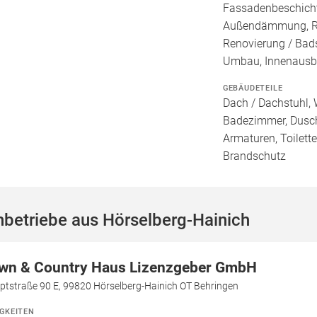
Fassadenbeschich
Außendämmung, Rep
Renovierung / Bad
Umbau, Innenaus
GEBÄUDETEILE
Dach / Dachstuhl, 
Badezimmer, Dusch
Armaturen, Toilett
Brandschutz
betriebe aus Hörselberg-Hainich
wn & Country Haus Lizenzgeber GmbH
ptstraße 90 E, 99820 Hörselberg-Hainich OT Behringen
IGKEITEN