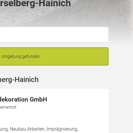
rselberg-Hainich
nd Umgebung gefunden
berg-Hainich
dekoration GmbH
errenhof
ung, Neubau Arbeiten, Imprägnierung,