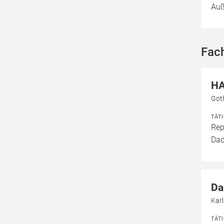
Au
Fach
HA
Got
TÄT
Rep
Dac
Da
Kar
TÄT