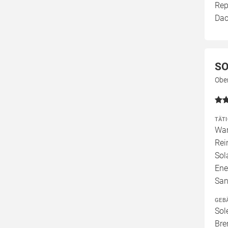
Rep
Dac
SO
Obe
TÄT
War
Rei
Sol
Ene
San
GEB
Sol
Bre