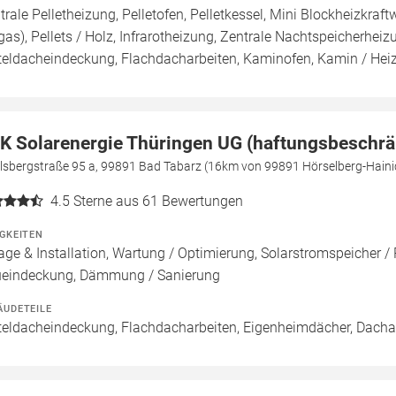
trale Pelletheizung, Pelletofen, Pelletkessel, Mini Blockheizkraf
gas), Pellets / Holz, Infrarotheizung, Zentrale Nachtspeicherheiz
teldacheindeckung, Flachdacharbeiten, Kaminofen, Kamin / He
K Solarenergie Thüringen UG (haftungsbeschrä
elsbergstraße 95 a, 99891 Bad Tabarz (16km von 99891 Hörselberg-Haini
4.5
Sterne aus 61 Bewertungen
IGKEITEN
age & Installation, Wartung / Optimierung, Solarstromspeicher / 
eindeckung, Dämmung / Sanierung
ÄUDETEILE
teldacheindeckung, Flachdacharbeiten, Eigenheimdächer, Dach