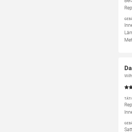
Ber
Rep
GEB
Inn
Lär
Meh
Da
Wil
TÄT
Rep
In
GEB
Sat