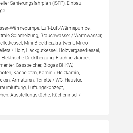
ueller Sanierungsfahrplan (iSFP), Einbau,
age
sser-Wärmepumpe, Luft-Luft-Wärmepumpe,
ntrale Solarheizung, Brauchwasser / Warmwasser,
Pelletkessel, Mini Blockheizkraftwerk, Mikro
Pellets / Holz, Hackgutkessel, Holzvergaserkessel,
Elektrische Direktheizung, Flachheizkörper,
rmenter, Gasspeicher, Biogas BHKW,
minofen, Kachelofen, Kamin / Heizkamin,
en, Armaturen, Toilette / WC, Haustür,
nraumlüftung, Lüftungskonzept,
hen, Ausstellungsküche, Kücheninsel /