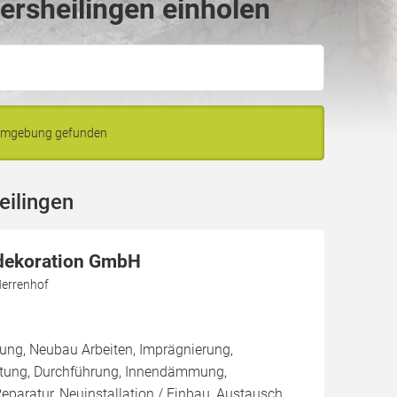
ersheilingen einholen
d Umgebung gefunden
eilingen
dekoration GmbH
errenhof
ung, Neubau Arbeiten, Imprägnierung,
tung, Durchführung, Innendämmung,
aratur, Neuinstallation / Einbau, Austausch,