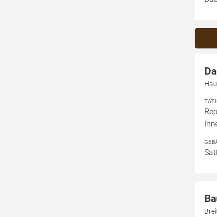
Da
Hau
TÄT
Rep
In
GEB
Sat
Ba
Brei