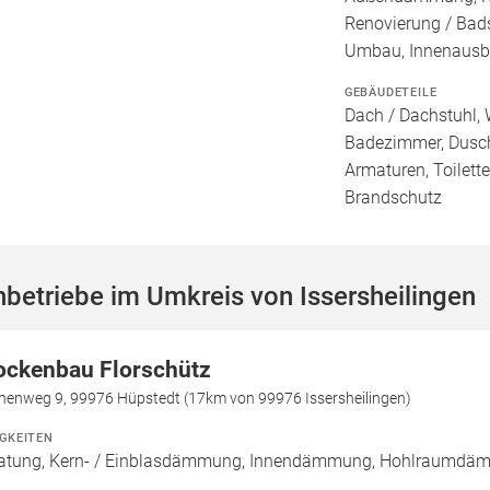
Renovierung / Bad
Umbau, Innenaus
GEBÄUDETEILE
Dach / Dachstuhl, 
Badezimmer, Dusch
Armaturen, Toilett
Brandschutz
betriebe im Umkreis von Issersheilingen
ockenbau Florschütz
henweg 9, 99976 Hüpstedt (17km von 99976 Issersheilingen)
IGKEITEN
atung, Kern- / Einblasdämmung, Innendämmung, Hohlraumd