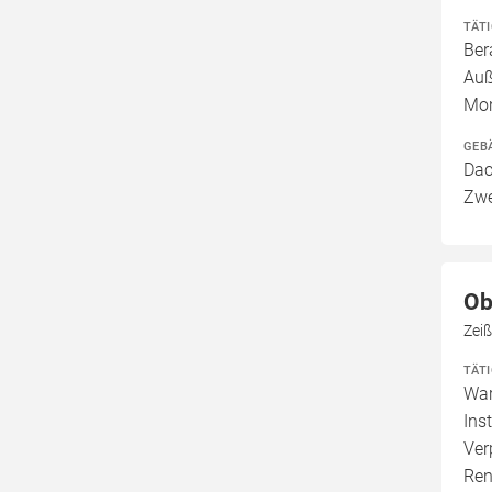
TÄT
Ber
Auß
Mo
GEB
Dac
Zwe
Ob
Zeiß
TÄT
War
Ins
Ver
Ren