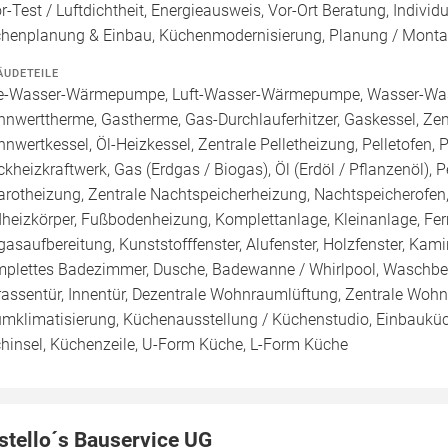
r-Test / Luftdichtheit, Energieausweis, Vor-Ort Beratung, Individ
henplanung & Einbau, Küchenmodernisierung, Planung / Mont
ÄUDETEILE
e-Wasser-Wärmepumpe, Luft-Wasser-Wärmepumpe, Wasser-Wa
nnwerttherme, Gastherme, Gas-Durchlauferhitzer, Gaskessel, Ze
nnwertkessel, Öl-Heizkessel, Zentrale Pelletheizung, Pelletofen, 
ckheizkraftwerk, Gas (Erdgas / Biogas), Öl (Erdöl / Pflanzenöl), 
rarotheizung, Zentrale Nachtspeicherheizung, Nachtspeicherofen, 
heizkörper, Fußbodenheizung, Komplettanlage, Kleinanlage, Fe
gasaufbereitung, Kunststofffenster, Alufenster, Holzfenster, Ka
plettes Badezimmer, Dusche, Badewanne / Whirlpool, Waschbeck
rassentür, Innentür, Dezentrale Wohnraumlüftung, Zentrale Woh
mklimatisierung, Küchenausstellung / Küchenstudio, Einbauküc
hinsel, Küchenzeile, U-Form Küche, L-Form Küche
stello´s Bauservice UG