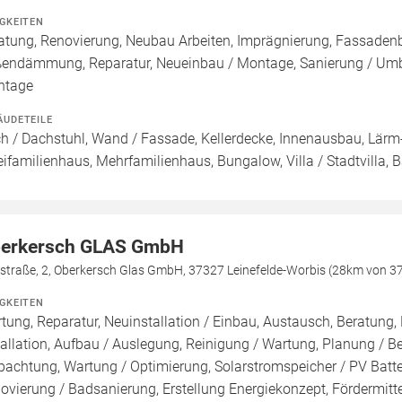
IGKEITEN
atung, Renovierung, Neubau Arbeiten, Imprägnierung, Fassade
endämmung, Reparatur, Neueinbau / Montage, Sanierung / Umba
ntage
ÄUDETEILE
h / Dachstuhl, Wand / Fassade, Kellerdecke, Innenausbau, Lärm-
ifamilienhaus, Mehrfamilienhaus, Bungalow, Villa / Stadtvilla, 
erkersch GLAS GmbH
straße, 2, Oberkersch Glas GmbH, 37327 Leinefelde-Worbis (28km von 37
IGKEITEN
tung, Reparatur, Neuinstallation / Einbau, Austausch, Beratung,
tallation, Aufbau / Auslegung, Reinigung / Wartung, Planung / 
pachtung, Wartung / Optimierung, Solarstromspeicher / PV Batte
ovierung / Badsanierung, Erstellung Energiekonzept, Fördermitt