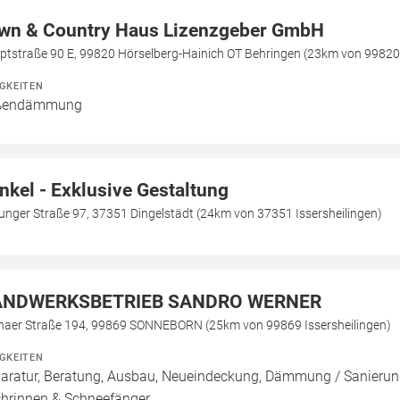
wn & Country Haus Lizenzgeber GmbH
ptstraße 90 E, 99820 Hörselberg-Hainich OT Behringen (23km von 99820 
IGKEITEN
ßendämmung
nkel - Exklusive Gestaltung
unger Straße 97, 37351 Dingelstädt (24km von 37351 Issersheilingen)
NDWERKSBETRIEB SANDRO WERNER
haer Straße 194, 99869 SONNEBORN (25km von 99869 Issersheilingen)
IGKEITEN
aratur, Beratung, Ausbau, Neueindeckung, Dämmung / Sanierung
hrinnen & Schneefänger