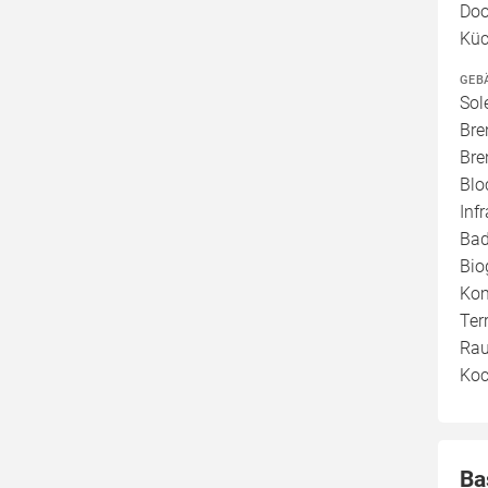
Doo
Küc
GEB
Sol
Bre
Bre
Blo
Inf
Bad
Bio
Kom
Ter
Rau
Koc
Ba