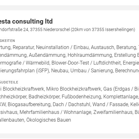
esta consulting ltd
ndorfstraße 24, 37355 Niederorschel (20km von 37355 Issersheilingen)
IGKEITEN
tung, Reparatur, Neuinstallation / Einbau, Austausch, Beratung
endämmung, Außendämmung, Hohlraumdämmung, Erstellung Ener
rmografie / Wärmebild, Blower-Door-Test / Luftdichtheit, Energie
ierungsfahrplan (iSFP), Neubau, Umbau / Sanierung, Berechnung
ÄUDETEILE
i Blockheizkraftwerk, Mikro Blockheizkraftwerk, Gas (Erdgas / Biog
chheizkörper, Badheizkörper, Fußbodenheizung, Komplettanlage, 
W, Biogasaufbereitung, Dach / Dachstuhl, Wand / Fassade, Kelle
sivhaus, Mehrfamilienhaus / Wohnanlage, Zweifamilienhaus, 
allenbauten, Ökologisches Bauen