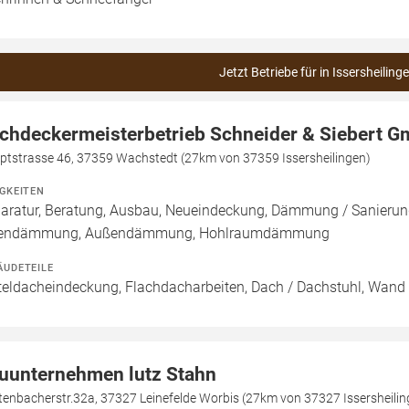
Jetzt Betriebe für in Issersheiling
chdeckermeisterbetrieb Schneider & Siebert 
ptstrasse 46, 37359 Wachstedt (27km von 37359 Issersheilingen)
IGKEITEN
aratur, Beratung, Ausbau, Neueindeckung, Dämmung / Sanierun
nendämmung, Außendämmung, Hohlraumdämmung
ÄUDETEILE
teldacheindeckung, Flachdacharbeiten, Dach / Dachstuhl, Wand 
uunternehmen lutz Stahn
tenbacherstr.32a, 37327 Leinefelde Worbis (27km von 37327 Issersheilin