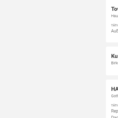
To
Hau
TÄT
Au
Ku
Birk
HA
Got
TÄT
Rep
Dac