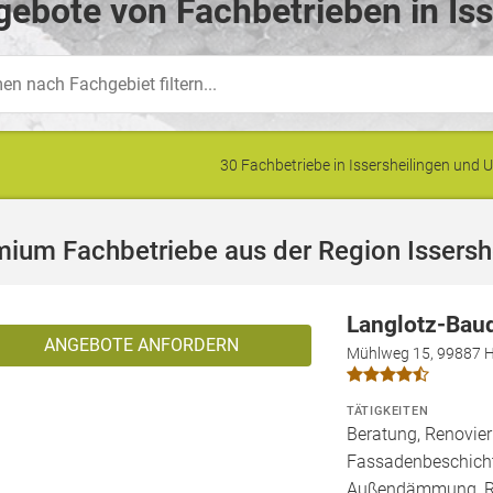
ebote von Fachbetrieben in Iss
30 Fachbetriebe in Issersheilingen un
ium Fachbetriebe aus der Region Issersh
Langlotz-Bau
ANGEBOTE ANFORDERN
Mühlweg 15, 99887 H
TÄTIGKEITEN
Beratung, Renovier
Fassadenbeschich
Außendämmung, Rep