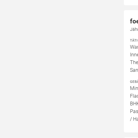
fo
Jäh
TÄT
War
Inn
The
San
GEB
Min
Fla
BHK
Pas
/ H