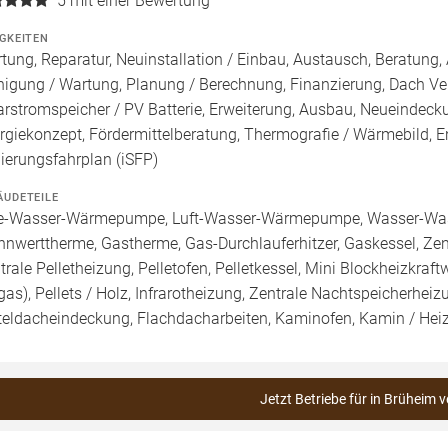
5
mit einer Bewertung
IGKEITEN
tung, Reparatur, Neuinstallation / Einbau, Austausch, Beratung, 
nigung / Wartung, Planung / Berechnung, Finanzierung, Dach Ve
arstromspeicher / PV Batterie, Erweiterung, Ausbau, Neueindec
rgiekonzept, Fördermittelberatung, Thermografie / Wärmebild, En
ierungsfahrplan (iSFP)
ÄUDETEILE
e-Wasser-Wärmepumpe, Luft-Wasser-Wärmepumpe, Wasser-Wa
nnwerttherme, Gastherme, Gas-Durchlauferhitzer, Gaskessel, Ze
trale Pelletheizung, Pelletofen, Pelletkessel, Mini Blockheizkraf
gas), Pellets / Holz, Infrarotheizung, Zentrale Nachtspeicherheiz
teldacheindeckung, Flachdacharbeiten, Kaminofen, Kamin / He
Jetzt Betriebe für in Brüheim v