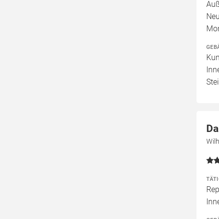
Auß
Neu
Mo
GEB
Kun
Inn
Ste
Da
Wil
TÄT
Rep
In