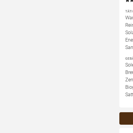
TÄT
War
Rei
Sol
Ene
San
GEB
Sol
Bre
Zen
Bio
Sat