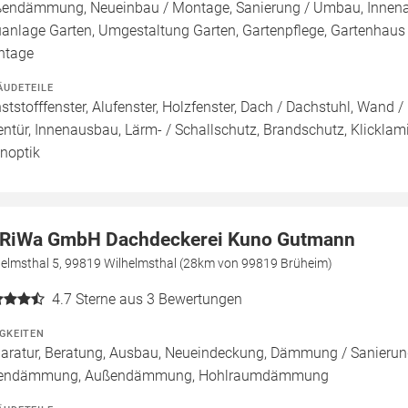
endämmung, Neueinbau / Montage, Sanierung / Umbau, Innenau
anlage Garten, Umgestaltung Garten, Gartenpflege, Gartenhaus /
ntage
ÄUDETEILE
ststofffenster, Alufenster, Holzfenster, Dach / Dachstuhl, Wand /
entür, Innenausbau, Lärm- / Schallschutz, Brandschutz, Klicklami
inoptik
RiWa GmbH Dachdeckerei Kuno Gutmann
helmsthal 5, 99819 Wilhelmsthal (28km von 99819 Brüheim)
4.7
Sterne aus 3 Bewertungen
IGKEITEN
aratur, Beratung, Ausbau, Neueindeckung, Dämmung / Sanierun
nendämmung, Außendämmung, Hohlraumdämmung