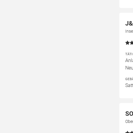
J&
Ins
TÄT
Anl
Neu
GEB
Sat
SO
Obe