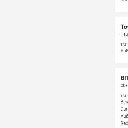
To
Hau
TÄT
Au
BI
Obe
TÄT
Ber
Dur
Auß
Rep