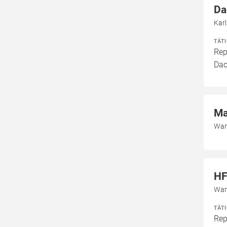
Da
Kar
TÄT
Rep
Dac
Ma
Wan
HF
Wan
TÄT
Rep