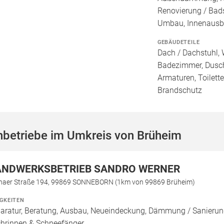
Renovierung / Bad
Umbau, Innenaus
GEBÄUDETEILE
Dach / Dachstuhl, 
Badezimmer, Dusch
Armaturen, Toilett
Brandschutz
hbetriebe im Umkreis von Brüheim
NDWERKSBETRIEB SANDRO WERNER
haer Straße 194, 99869 SONNEBORN (1km von 99869 Brüheim)
IGKEITEN
aratur, Beratung, Ausbau, Neueindeckung, Dämmung / Sanierung
hrinnen & Schneefänger