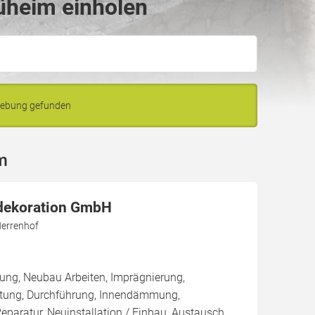
üheim einholen
gebung gefunden
m
dekoration GmbH
errenhof
ung, Neubau Arbeiten, Imprägnierung,
tung, Durchführung, Innendämmung,
aratur, Neuinstallation / Einbau, Austausch,