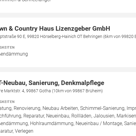
wn & Country Haus Lizenzgeber GmbH
ptstraße 90 E, 99820 Hörselberg-Hainich OT Behringen (6km von 99820 
IGKEITEN
ßendämmung
T-Neubau, Sanierung, Denkmalpflege
re Marktstr. 4, 99867 Gotha (10km von 99867 Brüheim)
IGKEITEN
atung, Renovierung, Neubau Arbeiten, Schimmel-Sanierung, Imp
chführung, Reparatur, Neueinbau, Rollläden, Jalousien, Marki
endämmung, Hohlraumdämmung, Neueinbau / Montage, Sanier
aratur, Verlegen