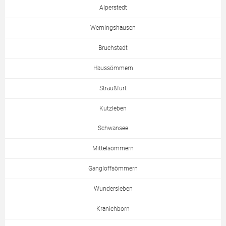
Alperstedt
Werningshausen
Bruchstedt
Haussömmern
Straußfurt
Kutzleben
Schwansee
Mittelsömmern
Gangloffsömmern
Wundersleben
Kranichborn