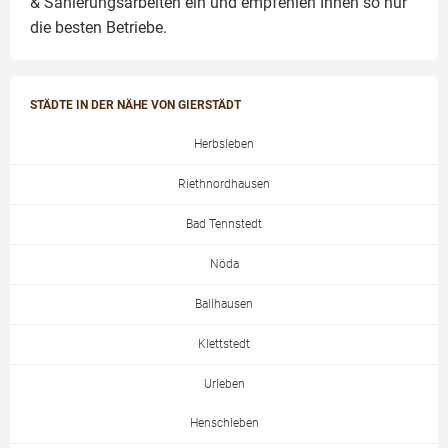
& Sanierungsarbeiten
ein und empfehlen Ihnen so nur
die besten Betriebe.
STÄDTE IN DER NÄHE VON GIERSTÄDT
Herbsleben
Riethnordhausen
Bad Tennstedt
Nöda
Ballhausen
Klettstedt
Urleben
Henschleben