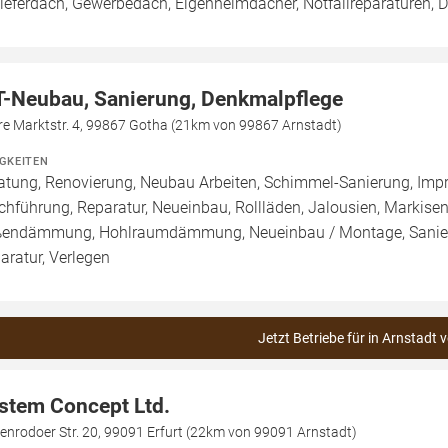
ieferdach, Gewerbedach, Eigenheimdächer, Notfallreparaturen,
T-Neubau, Sanierung, Denkmalpflege
re Marktstr. 4, 99867 Gotha (21km von 99867 Arnstadt)
IGKEITEN
atung, Renovierung, Neubau Arbeiten, Schimmel-Sanierung, Imp
chführung, Reparatur, Neueinbau, Rollläden, Jalousien, Marki
endämmung, Hohlraumdämmung, Neueinbau / Montage, Sanier
aratur, Verlegen
Jetzt Betriebe für in Arnstadt 
stem Concept Ltd.
enrodoer Str. 20, 99091 Erfurt (22km von 99091 Arnstadt)