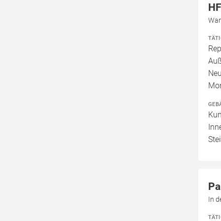
HF
Wan
TÄT
Rep
Auß
Neu
Mo
GEB
Kun
Inn
Ste
Pa
In 
TÄT