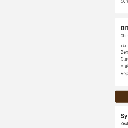
Sch
BI
Obe
TÄT
Ber
Dur
Auß
Rep
Sy
Zeul