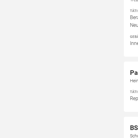
TÄT
Ber
Neu
GEB
Inn
Pa
Hein
TÄT
Rep
B
Sch