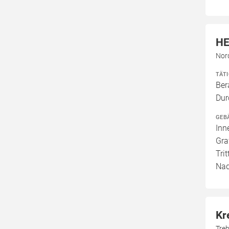
HE
Nor
TÄT
Ber
Dur
GEB
Inn
Gra
Tri
Nad
Kr
Tre