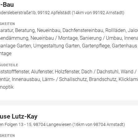
-Bau
dersleberstraße1b, 99192 Apfelstädt (14km von 99192 Arnstadt)
IGKEITEN
aratur, Beratung, Neueinbau, Dachfenstereinbau, Rollläden, Ja
endämmung, Neueinbau / Montage, Sanierung / Umbau, Innenau
anlage Garten, Umgestaltung Garten, Gartenpflege, Gartenhaus /
ntage
ÄUDETEILE
ststofffenster, Alufenster, Holzfenster, Dach / Dachstuhl, Wand /
entür, Innenausbau, Lärm- / Schallschutz, Brandschutz, Klicklami
inoptik
use Lutz-Kay
den Folgen 13 - 15, 98704 Langewiesen (16km von 98704 Arnstadt)
IGKEITEN