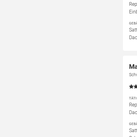
Rep
Ei
GEB
Sat
Dac
Ma
Schw
TÄT
Rep
Dac
GEB
Sat