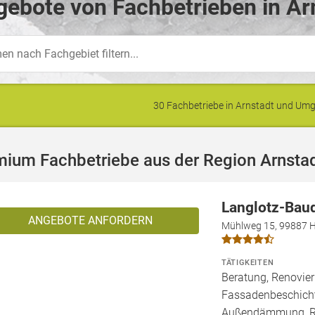
ebote von Fachbetrieben in Ar
30 Fachbetriebe in Arnstadt und U
mium Fachbetriebe aus der Region Arnsta
Langlotz-Bau
ANGEBOTE ANFORDERN
Mühlweg 15, 99887 H
TÄTIGKEITEN
Beratung, Renovier
Fassadenbeschich
Außendämmung, Rep