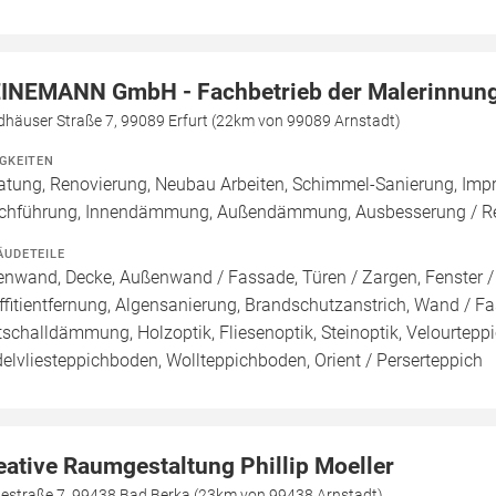
INEMANN GmbH - Fachbetrieb der Malerinnung
dhäuser Straße 7, 99089 Erfurt (22km von 99089 Arnstadt)
IGKEITEN
atung, Renovierung, Neubau Arbeiten, Schimmel-Sanierung, Imp
chführung, Innendämmung, Außendämmung, Ausbesserung / Rep
ÄUDETEILE
enwand, Decke, Außenwand / Fassade, Türen / Zargen, Fenster 
ffitientfernung, Algensanierung, Brandschutzanstrich, Wand / Fas
ttschalldämmung, Holzoptik, Fliesenoptik, Steinoptik, Velourtep
elvliesteppichboden, Wollteppichboden, Orient / Perserteppich
eative Raumgestaltung Phillip Moeller
bestraße 7, 99438 Bad Berka (23km von 99438 Arnstadt)