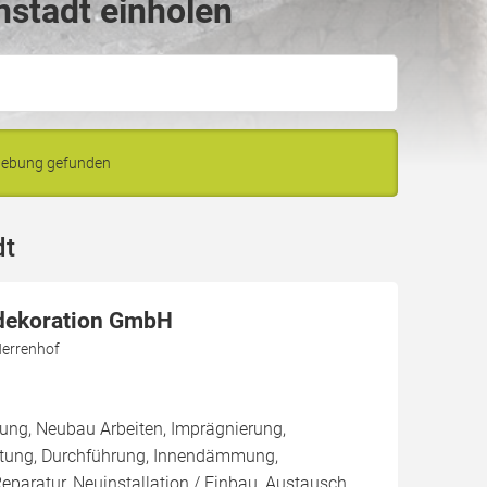
nstadt einholen
mgebung gefunden
dt
dekoration GmbH
errenhof
ung, Neubau Arbeiten, Imprägnierung,
tung, Durchführung, Innendämmung,
aratur, Neuinstallation / Einbau, Austausch,