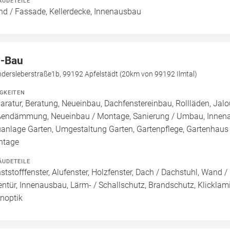
ÄUDETEILE
d / Fassade, Kellerdecke, Innenausbau
-Bau
dersleberstraße1b, 99192 Apfelstädt (20km von 99192 Ilmtal)
IGKEITEN
aratur, Beratung, Neueinbau, Dachfenstereinbau, Rollläden, Ja
endämmung, Neueinbau / Montage, Sanierung / Umbau, Innenau
anlage Garten, Umgestaltung Garten, Gartenpflege, Gartenhaus /
ntage
ÄUDETEILE
ststofffenster, Alufenster, Holzfenster, Dach / Dachstuhl, Wand /
entür, Innenausbau, Lärm- / Schallschutz, Brandschutz, Klicklami
inoptik