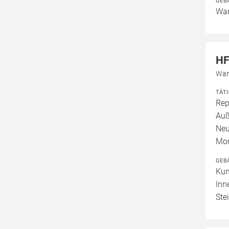
GEB
Wan
HF
Wan
TÄT
Rep
Auß
Neu
Mo
GEB
Kun
Inn
Ste