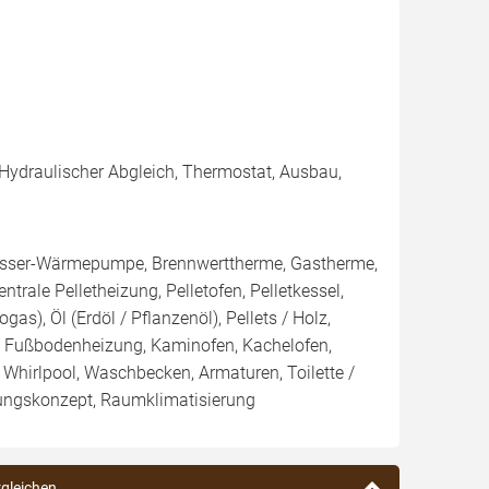
 Hydraulischer Abgleich, Thermostat, Ausbau,
ser-Wärmepumpe, Brennwerttherme, Gastherme,
trale Pelletheizung, Pelletofen, Pelletkessel,
as), Öl (Erdöl / Pflanzenöl), Pellets / Holz,
r, Fußbodenheizung, Kaminofen, Kachelofen,
hirlpool, Waschbecken, Armaturen, Toilette /
ungskonzept, Raumklimatisierung
rgleichen