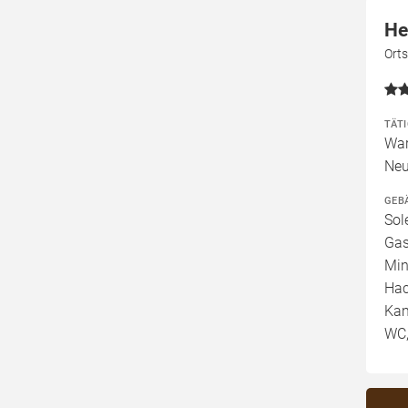
He
Ort
TÄT
War
Neu
GEB
Sol
Gas
Min
Hac
Kam
WC,