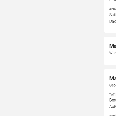
GEB
Sat
Dac
Ma
Wan
Ma
Geo
TÄT
Ber
Auß