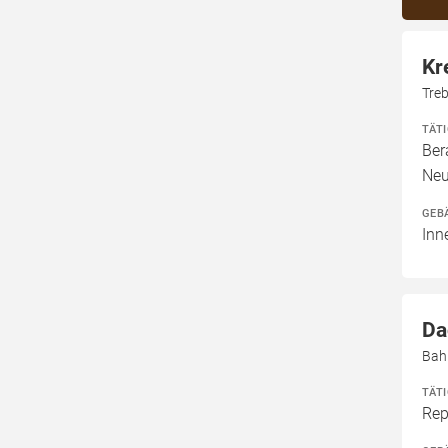
Kr
Tre
TÄT
Ber
Neu
GEB
Inn
Da
Bah
TÄT
Rep