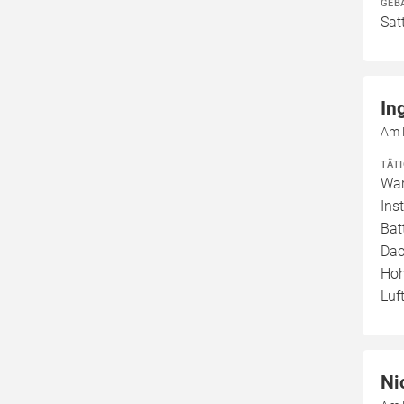
GEB
Sat
In
Am 
TÄT
War
Ins
Bat
Dac
Hoh
Luf
Ni