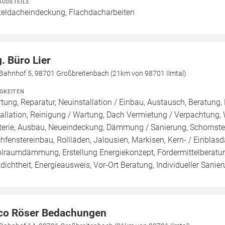
ÄUDETEILE
teldacheindeckung, Flachdacharbeiten
g. Büro Lier
Bahnhof 5, 98701 Großbreitenbach (21km von 98701 Ilmtal)
IGKEITEN
tung, Reparatur, Neuinstallation / Einbau, Austausch, Beratung,
tallation, Reinigung / Wartung, Dach Vermietung / Verpachtung,
terie, Ausbau, Neueindeckung, Dämmung / Sanierung, Schornste
hfenstereinbau, Rollläden, Jalousien, Markisen, Kern- / Ei
lraumdämmung, Erstellung Energiekonzept, Fördermittelberatun
tdichtheit, Energieausweis, Vor-Ort Beratung, Individueller Sanier
co Röser Bedachungen