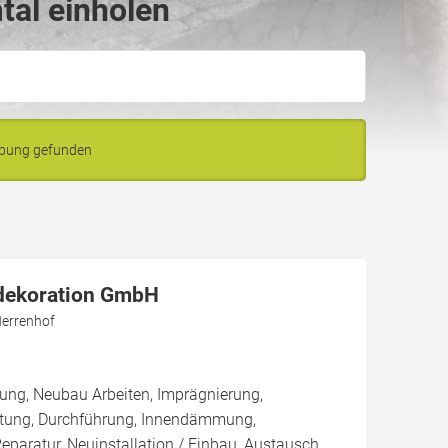
tal einholen
ebung gefunden
dekoration GmbH
errenhof
ung, Neubau Arbeiten, Imprägnierung,
tung, Durchführung, Innendämmung,
aratur, Neuinstallation / Einbau, Austausch,