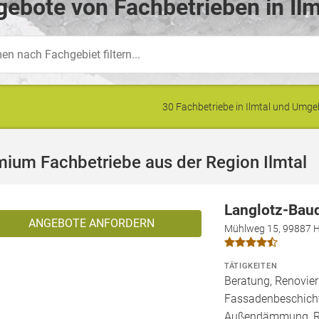
ebote von Fachbetrieben in Ilm
30 Fachbetriebe in Ilmtal und Umg
ium Fachbetriebe aus der Region Ilmtal
Langlotz-Bau
ANGEBOTE ANFORDERN
Mühlweg 15, 99887 H
TÄTIGKEITEN
Beratung, Renovier
Fassadenbeschich
Außendämmung, Rep