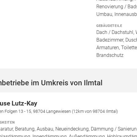
Renovierung / Bad
Umbau, Innenaus
GEBÄUDETEILE
Dach / Dachstuhl, 
Badezimmer, Dusch
Armaturen, Toilett
Brandschutz
betriebe im Umkreis von Ilmtal
use Lutz-Kay
en Folgen 13 - 15, 98704 Langewiesen (12km von 98704 Ilmtal)
IGKEITEN
aratur, Beratung, Ausbau, Neueindeckung, Dämmung / Sanierung
nblasdämmung, Innendämmung, Außendämmung, Hohlraumd