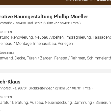
eative Raumgestaltung Phillip Moeller
bestraße 7, 99438 Bad Berka (21km von 99438 Ilmtal)
IGKEITEN
atung, Renovierung, Neubau Arbeiten, Imprägnierung, Fassadenb
einbau / Montage, Innenausbau, Verlegen
ÄUDETEILE
enwand, Decke, Türen / Zargen, Fenster / Rahmen, Schimmelentfe
ch-Klaus
nhofstr. 7a, 98701 Großbreitenbach (21km von 98701 Ilmtal)
IGKEITEN
aratur, Beratung, Ausbau, Neueindeckung, Dämmung / Sanierun