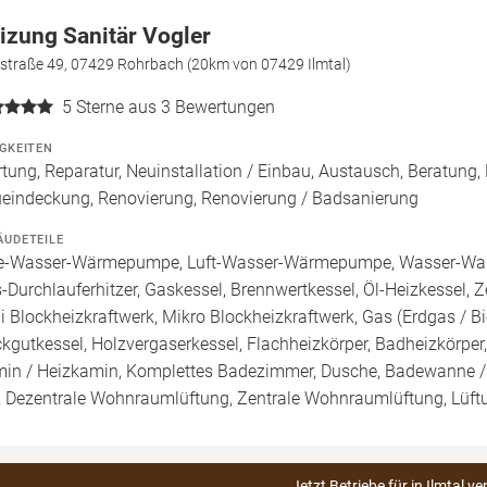
izung Sanitär Vogler
sstraße 49, 07429 Rohrbach (20km von 07429 Ilmtal)
5
Sterne aus 3 Bewertungen
IGKEITEN
tung, Reparatur, Neuinstallation / Einbau, Austausch, Beratung,
eindeckung, Renovierung, Renovierung / Badsanierung
ÄUDETEILE
e-Wasser-Wärmepumpe, Luft-Wasser-Wärmepumpe, Wasser-Was
-Durchlauferhitzer, Gaskessel, Brennwertkessel, Öl-Heizkessel, Zen
i Blockheizkraftwerk, Mikro Blockheizkraftwerk, Gas (Erdgas / Biog
kgutkessel, Holzvergaserkessel, Flachheizkörper, Badheizkörpe
in / Heizkamin, Komplettes Badezimmer, Dusche, Badewanne / W
 Dezentrale Wohnraumlüftung, Zentrale Wohnraumlüftung, Lüft
Jetzt Betriebe für in Ilmtal ve