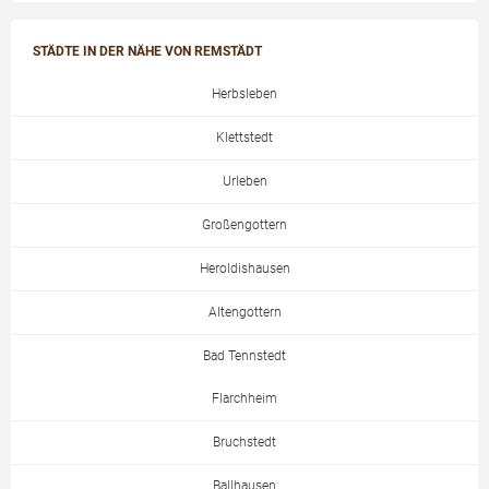
STÄDTE IN DER NÄHE VON REMSTÄDT
Herbsleben
Klettstedt
Urleben
Großengottern
Heroldishausen
Altengottern
Bad Tennstedt
Flarchheim
Bruchstedt
Ballhausen