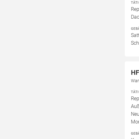
TÄT
Rep
Dac
GEB
Sat
Sch
HF
Wan
TÄT
Rep
Auß
Neu
Mo
GEB