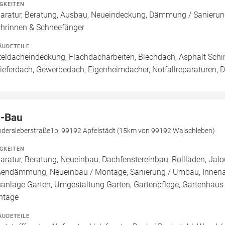
IGKEITEN
aratur, Beratung, Ausbau, Neueindeckung, Dämmung / Sanierung
hrinnen & Schneefänger
ÄUDETEILE
teldacheindeckung, Flachdacharbeiten, Blechdach, Asphalt Sch
ieferdach, Gewerbedach, Eigenheimdächer, Notfallreparaturen,
-Bau
dersleberstraße1b, 99192 Apfelstädt (15km von 99192 Walschleben)
IGKEITEN
aratur, Beratung, Neueinbau, Dachfenstereinbau, Rollläden, Ja
endämmung, Neueinbau / Montage, Sanierung / Umbau, Innenau
anlage Garten, Umgestaltung Garten, Gartenpflege, Gartenhaus /
ntage
ÄUDETEILE