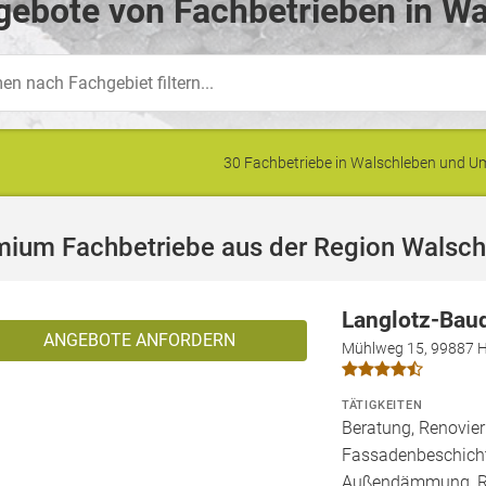
ebote von Fachbetrieben in Wa
30 Fachbetriebe in Walschleben und 
mium Fachbetriebe aus der Region Walsc
Langlotz-Bau
ANGEBOTE ANFORDERN
Mühlweg 15, 99887 H
TÄTIGKEITEN
Beratung, Renovier
Fassadenbeschich
Außendämmung, Rep