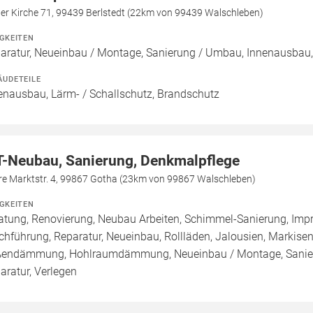
er Kirche 71, 99439 Berlstedt (22km von 99439 Walschleben)
IGKEITEN
aratur, Neueinbau / Montage, Sanierung / Umbau, Innenausbau
ÄUDETEILE
enausbau, Lärm- / Schallschutz, Brandschutz
T-Neubau, Sanierung, Denkmalpflege
re Marktstr. 4, 99867 Gotha (23km von 99867 Walschleben)
IGKEITEN
atung, Renovierung, Neubau Arbeiten, Schimmel-Sanierung, Imp
chführung, Reparatur, Neueinbau, Rollläden, Jalousien, Marki
endämmung, Hohlraumdämmung, Neueinbau / Montage, Sanier
aratur, Verlegen