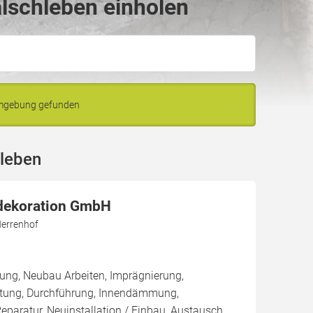
lschleben einholen
Umgebung gefunden
hleben
dekoration GmbH
errenhof
ung, Neubau Arbeiten, Imprägnierung,
tung, Durchführung, Innendämmung,
aratur, Neuinstallation / Einbau, Austausch,