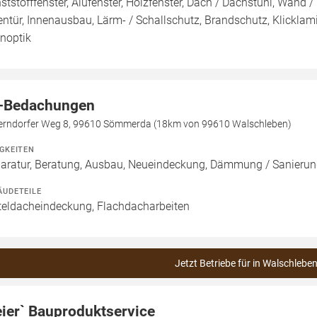
ststofffenster, Alufenster, Holzfenster, Dach / Dachstuhl, Wand /
entür, Innenausbau, Lärm- / Schallschutz, Brandschutz, Klicklami
inoptik
-Bedachungen
erndorfer Weg 8, 99610 Sömmerda (18km von 99610 Walschleben)
IGKEITEN
aratur, Beratung, Ausbau, Neueindeckung, Dämmung / Sanierun
ÄUDETEILE
teldacheindeckung, Flachdacharbeiten
Jetzt Betriebe für in Walschlebe
ier` Bauproduktservice