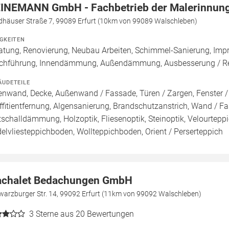
INEMANN GmbH - Fachbetrieb der Malerinnung
dhäuser Straße 7, 99089 Erfurt (10km von 99089 Walschleben)
IGKEITEN
atung, Renovierung, Neubau Arbeiten, Schimmel-Sanierung, Imp
chführung, Innendämmung, Außendämmung, Ausbesserung / Rep
ÄUDETEILE
enwand, Decke, Außenwand / Fassade, Türen / Zargen, Fenster 
ffitientfernung, Algensanierung, Brandschutzanstrich, Wand / Fas
ttschalldämmung, Holzoptik, Fliesenoptik, Steinoptik, Velourtep
elvliesteppichboden, Wollteppichboden, Orient / Perserteppich
chalet Bedachungen GmbH
warzburger Str. 14, 99092 Erfurt (11km von 99092 Walschleben)
3
Sterne aus 20 Bewertungen