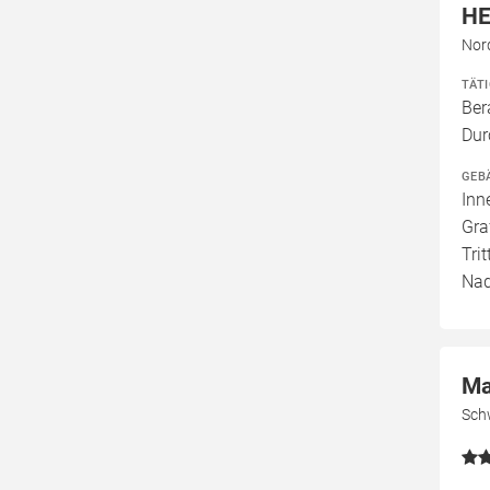
HE
Nor
TÄT
Ber
Dur
GEB
Inn
Gra
Tri
Nad
Ma
Sch