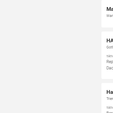
Ma
Wan
HA
Got
TÄT
Rep
Dac
Ha
Tri
TÄT