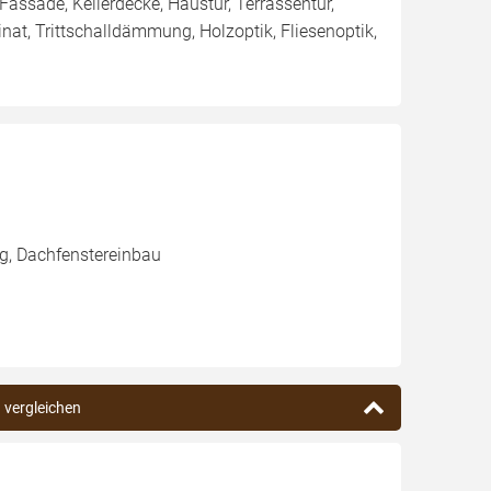
 Fassade, Kellerdecke, Haustür, Terrassentür,
nat, Trittschalldämmung, Holzoptik, Fliesenoptik,
g, Dachfenstereinbau
n vergleichen