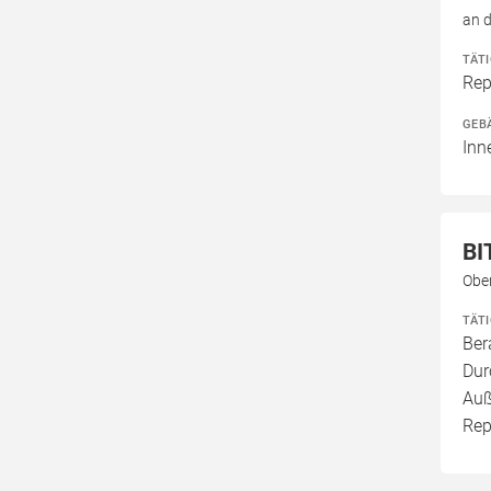
an d
TÄT
Rep
GEB
Inn
BI
Obe
TÄT
Ber
Dur
Auß
Rep