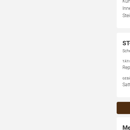
Kun
Inn
Ste
ST
Sch
TÄT
Rep
GEB
Sat
Me