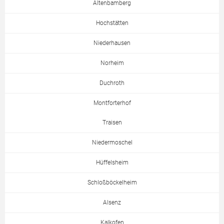
Altenbamberg
Hochstätten
Niederhausen
Norheim
Duchroth
Montforterhof
Traisen
Niedermoschel
Hüffelsheim
Schloßböckelheim
Alsenz
Kalkofen