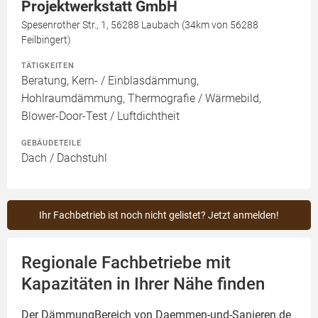
Projektwerkstatt GmbH
Spesenrother Str., 1, 56288 Laubach (34km von 56288
Feilbingert)
TÄTIGKEITEN
Beratung, Kern- / Einblasdämmung,
Hohlraumdämmung, Thermografie / Wärmebild,
Blower-Door-Test / Luftdichtheit
GEBÄUDETEILE
Dach / Dachstuhl
Ihr Fachbetrieb ist noch nicht gelistet? Jetzt anmelden!
Regionale Fachbetriebe mit
Kapazitäten in Ihrer Nähe finden
Der DämmungBereich von Daemmen-und-Sanieren.de