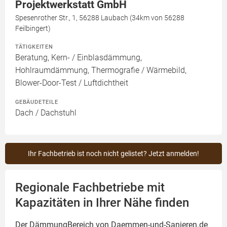
Projektwerkstatt GmbH
Spesenrother Str., 1, 56288 Laubach (34km von 56288
Feilbingert)
TÄTIGKEITEN
Beratung, Kern- / Einblasdämmung,
Hohlraumdämmung, Thermografie / Wärmebild,
Blower-Door-Test / Luftdichtheit
GEBÄUDETEILE
Dach / Dachstuhl
Ihr Fachbetrieb ist noch nicht gelistet? Jetzt anmelden!
Regionale Fachbetriebe mit
Kapazitäten in Ihrer Nähe finden
Der DämmungBereich von Daemmen-und-Sanieren.de