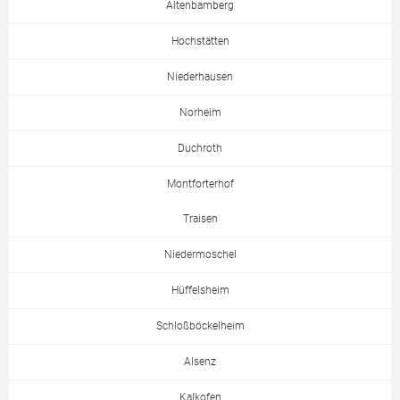
Altenbamberg
Hochstätten
Niederhausen
Norheim
Duchroth
Montforterhof
Traisen
Niedermoschel
Hüffelsheim
Schloßböckelheim
Alsenz
Kalkofen