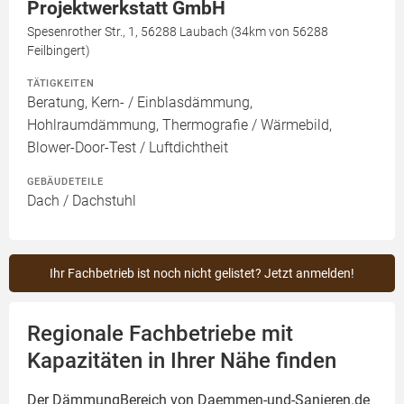
Projektwerkstatt GmbH
Spesenrother Str., 1, 56288 Laubach (34km von 56288
Feilbingert)
TÄTIGKEITEN
Beratung, Kern- / Einblasdämmung,
Hohlraumdämmung, Thermografie / Wärmebild,
Blower-Door-Test / Luftdichtheit
GEBÄUDETEILE
Dach / Dachstuhl
Ihr Fachbetrieb ist noch nicht gelistet? Jetzt anmelden!
Regionale Fachbetriebe mit
Kapazitäten in Ihrer Nähe finden
Der DämmungBereich von Daemmen-und-Sanieren.de