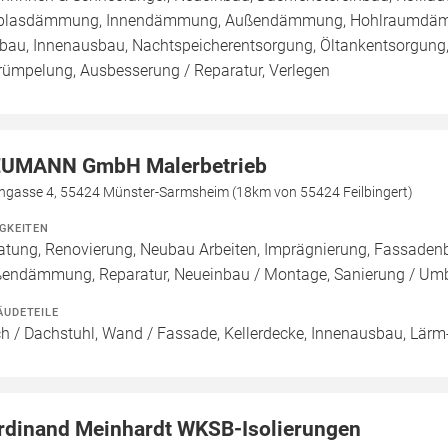
blasdämmung, Innendämmung, Außendämmung, Hohlraumdämmu
au, Innenausbau, Nachtspeicherentsorgung, Öltankentsorgung,
rümpelung, Ausbesserung / Reparatur, Verlegen
UMANN GmbH Malerbetrieb
hgasse 4, 55424 Münster-Sarmsheim (18km von 55424 Feilbingert)
IGKEITEN
atung, Renovierung, Neubau Arbeiten, Imprägnierung, Fassade
endämmung, Reparatur, Neueinbau / Montage, Sanierung / Um
ÄUDETEILE
h / Dachstuhl, Wand / Fassade, Kellerdecke, Innenausbau, Lärm-
rdinand Meinhardt WKSB-Isolierungen