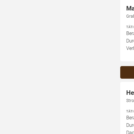
Ma
Gra
TÄT
Ber
Dur
Ver
He
Str
TÄT
Ber
Dur
Dac