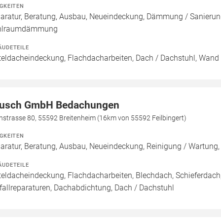
IGKEITEN
aratur, Beratung, Ausbau, Neueindeckung, Dämmung / Sanieru
hlraumdämmung
ÄUDETEILE
teldacheindeckung, Flachdacharbeiten, Dach / Dachstuhl, Wand 
usch GmbH Bedachungen
hstrasse 80, 55592 Breitenheim (16km von 55592 Feilbingert)
IGKEITEN
aratur, Beratung, Ausbau, Neueindeckung, Reinigung / Wartun
ÄUDETEILE
teldacheindeckung, Flachdacharbeiten, Blechdach, Schieferdac
fallreparaturen, Dachabdichtung, Dach / Dachstuhl