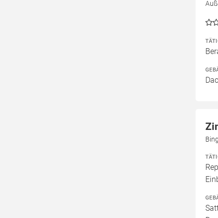
Auß
TÄT
Ber
GEB
Dac
Zi
Bin
TÄT
Rep
Ei
GEB
Sat