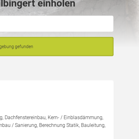
lbingert einholen
Umgebung gefunden
g, Dachfenstereinbau, Kern- / Einblasdämmung,
/ Sanierung, Berechnung Statik, Bauleitung,