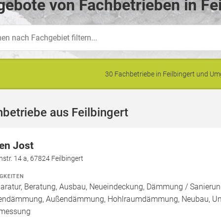
ebote von Fachbetrieben in Fei
30 Fachbetriebe in Feilbingert und 
betriebe aus Feilbingert
en Jost
hstr. 14 a, 67824 Feilbingert
IGKEITEN
aratur, Beratung, Ausbau, Neueindeckung, Dämmung / Sanierun
endämmung, Außendämmung, Hohlraumdämmung, Neubau, Umbau 
rmessung