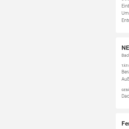
Ein
Umb
Ent
NE
Bac
TÄT
Ber
Auß
GEB
Dac
Fe