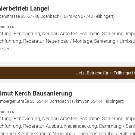
lerbetrieb Langel
benstrasse 33, 67748 Odenbach (16km von 67748 Feilbingert)
IGKEITEN
atung, Renovierung, Neubau Arbeiten, Schimmel-Sanierung, Imp
chführung, Reparatur, Neueinbau / Montage, Sanierung / Umbau
legen
Jetzt Betriebe für in Feilbingert
lmut Kerch Bausanierung
omberger Straße 53, 55444 Dörrebach (17km von 55444 Feilbingert)
IGKEITEN
atung, Renovierung, Neubau Arbeiten, Schimmel-Sanierung, Imp
chführung, Reparatur, Ausbau, Neueindeckung, Dämmung / Sanie
hrinnen & Schneefänger, Neueinbau, Dachfenstereinbau, Rollläde