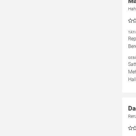
Ma
Hah
TÄT
Rep
Ber
GEB
Sat
Meh
Hal
Da
Ren