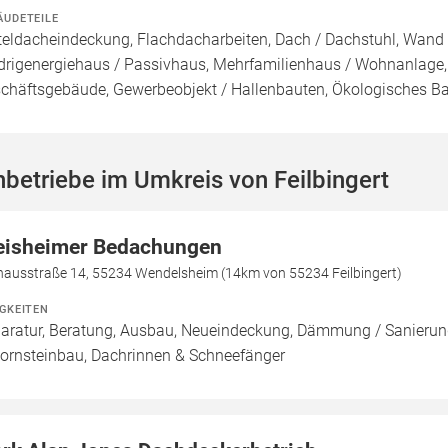
ÄUDETEILE
teldacheindeckung, Flachdacharbeiten, Dach / Dachstuhl, Wand /
drigenergiehaus / Passivhaus, Mehrfamilienhaus / Wohnanlage,
chäftsgebäude, Gewerbeobjekt / Hallenbauten, Ökologisches B
betriebe im Umkreis von Feilbingert
eisheimer Bedachungen
hausstraße 14, 55234 Wendelsheim (14km von 55234 Feilbingert)
IGKEITEN
aratur, Beratung, Ausbau, Neueindeckung, Dämmung / Sanierung
ornsteinbau, Dachrinnen & Schneefänger