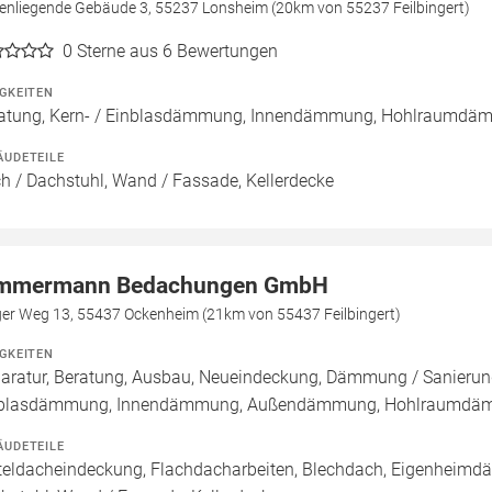
enliegende Gebäude 3, 55237 Lonsheim (20km von 55237 Feilbingert)
0
Sterne aus 6 Bewertungen
IGKEITEN
atung, Kern- / Einblasdämmung, Innendämmung, Hohlraumd
ÄUDETEILE
h / Dachstuhl, Wand / Fassade, Kellerdecke
mmermann Bedachungen GmbH
ger Weg 13, 55437 Ockenheim (21km von 55437 Feilbingert)
IGKEITEN
aratur, Beratung, Ausbau, Neueindeckung, Dämmung / Sanierung
nblasdämmung, Innendämmung, Außendämmung, Hohlraumd
ÄUDETEILE
teldacheindeckung, Flachdacharbeiten, Blechdach, Eigenheimdäc