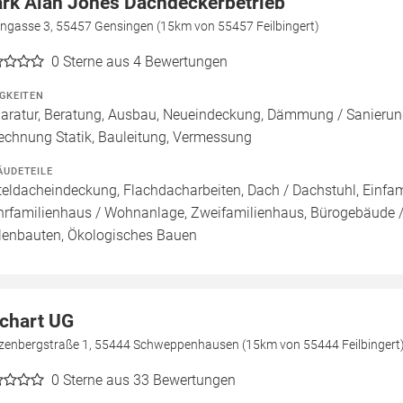
rk Alan Jones Dachdeckerbetrieb
ngasse 3, 55457 Gensingen (15km von 55457 Feilbingert)
0
Sterne aus 4 Bewertungen
IGKEITEN
aratur, Beratung, Ausbau, Neueindeckung, Dämmung / Sanieru
echnung Statik, Bauleitung, Vermessung
ÄUDETEILE
teldacheindeckung, Flachdacharbeiten, Dach / Dachstuhl, Einfam
rfamilienhaus / Wohnanlage, Zweifamilienhaus, Bürogebäude /
lenbauten, Ökologisches Bauen
chart UG
zenbergstraße 1, 55444 Schweppenhausen (15km von 55444 Feilbingert
0
Sterne aus 33 Bewertungen