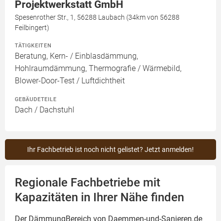
Projektwerkstatt GmbH
Spesenrother Str., 1, 56288 Laubach (34km von 56288
Feilbingert)
TÄTIGKEITEN
Beratung, Kern- / Einblasdämmung,
Hohlraumdämmung, Thermografie / Wärmebild,
Blower-Door-Test / Luftdichtheit
GEBÄUDETEILE
Dach / Dachstuhl
Ihr Fachbetrieb ist noch nicht gelistet? Jetzt anmelden!
Regionale Fachbetriebe mit
Kapazitäten in Ihrer Nähe finden
Der DämmungBereich von Daemmen-und-Sanieren.de