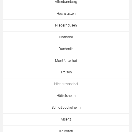
Altenbamberg
Hochstätten
Niederhausen
Norheim
Duchroth
Montforterhof
Traisen
Niedermoschel
Hüffelsheim
Schloßböckelheim
Alsenz
Kalkofen