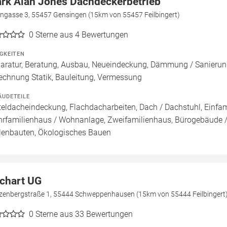
rk Alan Jones Dachdeckerbetrieb
ngasse 3, 55457 Gensingen (15km von 55457 Feilbingert)
0
Sterne aus 4 Bewertungen
IGKEITEN
aratur, Beratung, Ausbau, Neueindeckung, Dämmung / Sanieru
echnung Statik, Bauleitung, Vermessung
ÄUDETEILE
teldacheindeckung, Flachdacharbeiten, Dach / Dachstuhl, Einfam
rfamilienhaus / Wohnanlage, Zweifamilienhaus, Bürogebäude /
lenbauten, Ökologisches Bauen
chart UG
zenbergstraße 1, 55444 Schweppenhausen (15km von 55444 Feilbingert
0
Sterne aus 33 Bewertungen