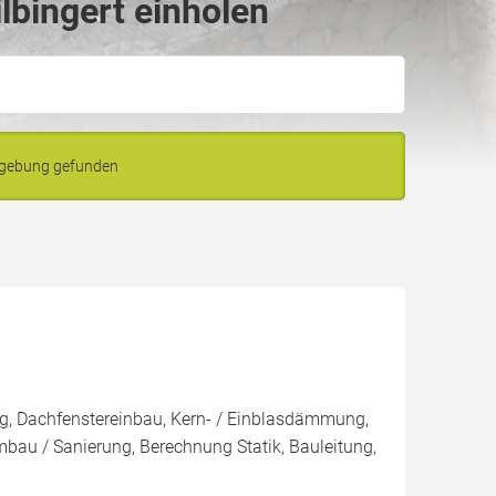
lbingert einholen
Umgebung gefunden
g, Dachfenstereinbau, Kern- / Einblasdämmung,
/ Sanierung, Berechnung Statik, Bauleitung,