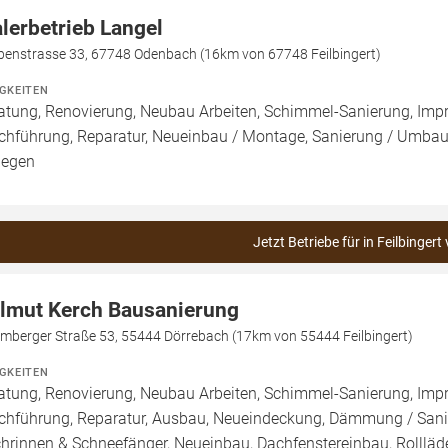
lerbetrieb Langel
benstrasse 33, 67748 Odenbach (16km von 67748 Feilbingert)
IGKEITEN
atung, Renovierung, Neubau Arbeiten, Schimmel-Sanierung, Imp
chführung, Reparatur, Neueinbau / Montage, Sanierung / Umbau
legen
Jetzt Betriebe für in Feilbingert
lmut Kerch Bausanierung
omberger Straße 53, 55444 Dörrebach (17km von 55444 Feilbingert)
IGKEITEN
atung, Renovierung, Neubau Arbeiten, Schimmel-Sanierung, Imp
chführung, Reparatur, Ausbau, Neueindeckung, Dämmung / Sanie
hrinnen & Schneefänger, Neueinbau, Dachfenstereinbau, Rollläde