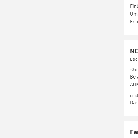
Ein
Umb
Ent
NE
Bac
TÄT
Ber
Auß
GEB
Dac
Fe