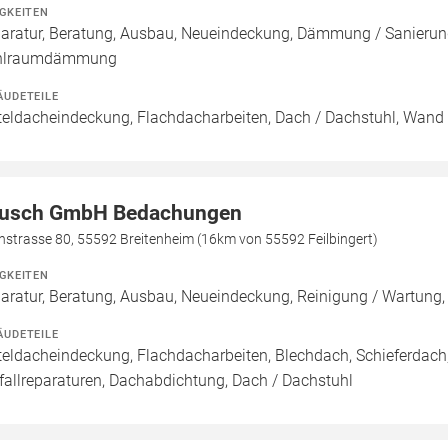
IGKEITEN
aratur, Beratung, Ausbau, Neueindeckung, Dämmung / Sanieru
hlraumdämmung
ÄUDETEILE
teldacheindeckung, Flachdacharbeiten, Dach / Dachstuhl, Wand 
usch GmbH Bedachungen
hstrasse 80, 55592 Breitenheim (16km von 55592 Feilbingert)
IGKEITEN
aratur, Beratung, Ausbau, Neueindeckung, Reinigung / Wartun
ÄUDETEILE
teldacheindeckung, Flachdacharbeiten, Blechdach, Schieferdac
fallreparaturen, Dachabdichtung, Dach / Dachstuhl