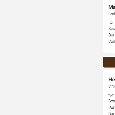
Ma
Gra
TÄT
Ber
Dur
Ver
He
Str
TÄT
Ber
Dur
Dac