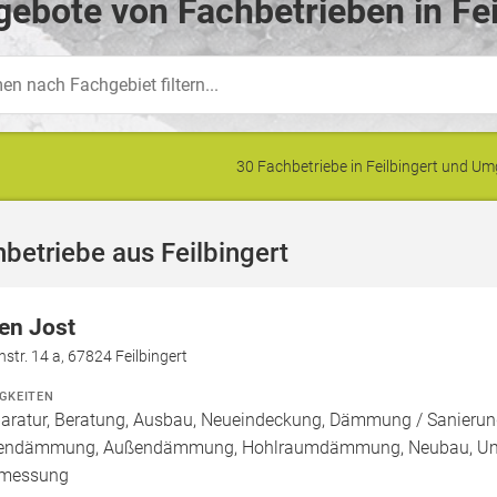
ebote von Fachbetrieben in Fei
30 Fachbetriebe in Feilbingert und 
betriebe aus Feilbingert
en Jost
hstr. 14 a, 67824 Feilbingert
IGKEITEN
aratur, Beratung, Ausbau, Neueindeckung, Dämmung / Sanierun
endämmung, Außendämmung, Hohlraumdämmung, Neubau, Umbau 
rmessung