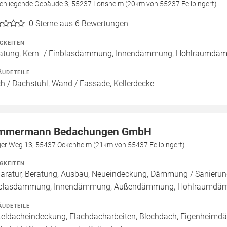
enliegende Gebäude 3, 55237 Lonsheim (20km von 55237 Feilbingert)
0
Sterne aus 6 Bewertungen
IGKEITEN
atung, Kern- / Einblasdämmung, Innendämmung, Hohlraumd
ÄUDETEILE
h / Dachstuhl, Wand / Fassade, Kellerdecke
mmermann Bedachungen GmbH
ger Weg 13, 55437 Ockenheim (21km von 55437 Feilbingert)
IGKEITEN
aratur, Beratung, Ausbau, Neueindeckung, Dämmung / Sanierung
nblasdämmung, Innendämmung, Außendämmung, Hohlraumd
ÄUDETEILE
teldacheindeckung, Flachdacharbeiten, Blechdach, Eigenheimdäc