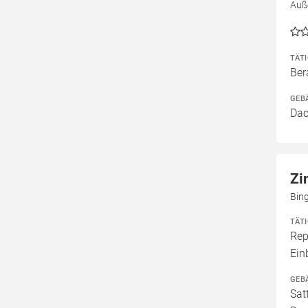
Auß
TÄT
Ber
GEB
Dac
Zi
Bin
TÄT
Rep
Ei
GEB
Sat