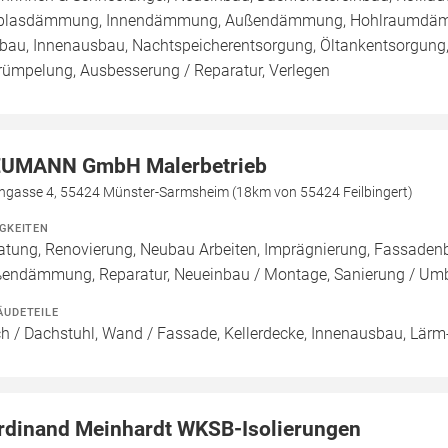
blasdämmung, Innendämmung, Außendämmung, Hohlraumdämmu
au, Innenausbau, Nachtspeicherentsorgung, Öltankentsorgung,
rümpelung, Ausbesserung / Reparatur, Verlegen
UMANN GmbH Malerbetrieb
hgasse 4, 55424 Münster-Sarmsheim (18km von 55424 Feilbingert)
IGKEITEN
atung, Renovierung, Neubau Arbeiten, Imprägnierung, Fassade
endämmung, Reparatur, Neueinbau / Montage, Sanierung / Um
ÄUDETEILE
h / Dachstuhl, Wand / Fassade, Kellerdecke, Innenausbau, Lärm-
rdinand Meinhardt WKSB-Isolierungen