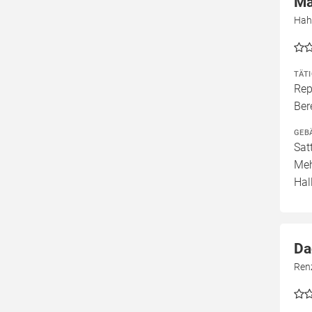
Ma
Hah
TÄT
Rep
Ber
GEB
Sat
Meh
Hal
Da
Ren