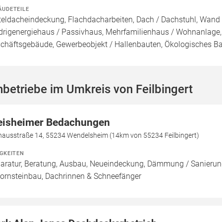
ÄUDETEILE
teldacheindeckung, Flachdacharbeiten, Dach / Dachstuhl, Wand /
drigenergiehaus / Passivhaus, Mehrfamilienhaus / Wohnanlage,
chäftsgebäude, Gewerbeobjekt / Hallenbauten, Ökologisches B
betriebe im Umkreis von Feilbingert
eisheimer Bedachungen
hausstraße 14, 55234 Wendelsheim (14km von 55234 Feilbingert)
IGKEITEN
aratur, Beratung, Ausbau, Neueindeckung, Dämmung / Sanierung
ornsteinbau, Dachrinnen & Schneefänger