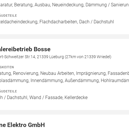
aratur, Beratung, Ausbau, Neueindeckung, Dämmung / Sanie
ÄUDETEILE
teldacheindeckung, Flachdacharbeiten, Dach / Dachstuhl
lereibetrieb Bosse
rt-Schweitzer Str.14, 21339 Lüeburg (27km von 21339 Wriedel)
IGKEITEN
atung, Renovierung, Neubau Arbeiten, Imprägnierung, Fassadenb
nblasdämmung, Innendämmung, Außendämmung, Hohlraumd
ÄUDETEILE
h / Dachstuhl, Wand / Fassade, Kellerdecke
ne Elektro GmbH