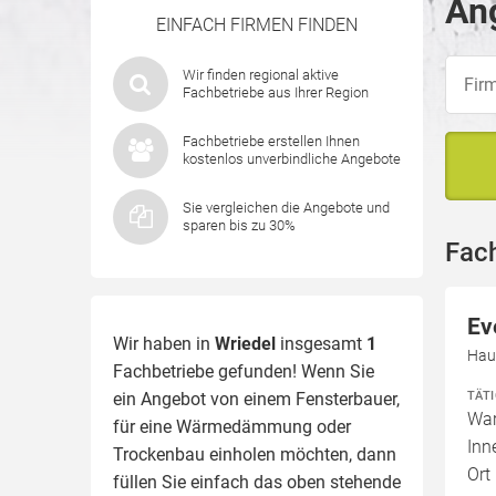
Ang
EINFACH FIRMEN FINDEN
Wir finden regional aktive
Fachbetriebe aus Ihrer Region
Fachbetriebe erstellen Ihnen
kostenlos unverbindliche Angebote
Sie vergleichen die Angebote und
sparen bis zu 30%
Fach
Ev
Wir haben in
Wriedel
insgesamt
1
Hau
Fachbetriebe gefunden! Wenn Sie
TÄT
ein Angebot von einem Fensterbauer,
War
für eine
Wärmedämmung
oder
Inn
Trockenbau einholen möchten, dann
Ort
füllen Sie einfach das oben stehende