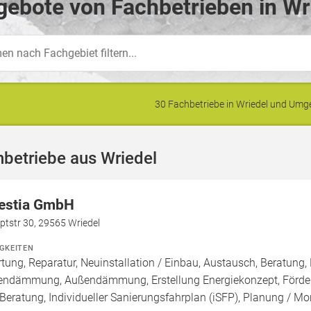
ebote von Fachbetrieben in Wr
30 Fachbetriebe in Wriedel und Um
betriebe aus Wriedel
estia GmbH
ptstr 30, 29565 Wriedel
IGKEITEN
tung, Reparatur, Neuinstallation / Einbau, Austausch, Beratung,
endämmung, Außendämmung, Erstellung Energiekonzept, Förderm
 Beratung, Individueller Sanierungsfahrplan (iSFP), Planung / M