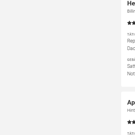
He
Bill
TÄT
Rep
Dac
GEB
Sat
Not
Ap
Hin
TÄT