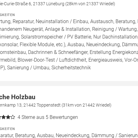
ie-Curie-Straße 6, 21337 Lüneburg (28km von 21337 Wriedel)
IGKEITEN
tung, Reparatur, Neuinstallation / Einbau, Austausch, Beratung,
handenem Neugerät, Anlage & Installation, Reinigung / Wartung
imierung, Solarstromspeicher / PV Batterie, Nur Dachinstallation, 
konsolar, Flexible Module, etc.), Ausbau, Neueindeckung, Dämm
ornsteinbau, Dachrinnen & Schneefänger, Erstellung Energiekonz
mebild, Blower-Door-Test / Luftdichtheit, Energieausweis, Vor-Or
FP), Sanierung / Umbau, Sicherheitstechnik
che Holzbau
ernkamp 13, 21442 Toppenstedt (31km von 21442 Wriedel)
4
Sterne aus 5 Bewertungen
IGKEITEN
aratur, Beratung, Ausbau, Neueindeckung, Dämmung / Sanier