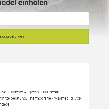
iedel einholen
gebung gefunden
 Hydraulischer Abgleich, Thermostat,
ittelberatung, Thermografie / Wärmebild, Vor-
ontage