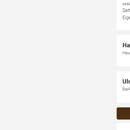
GEB
Sat
Eig
Ha
Hau
Ul
Bar