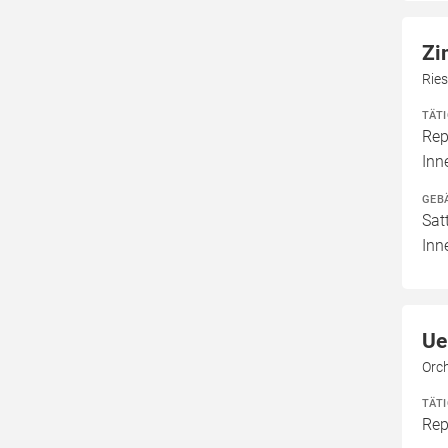
Zi
Ries
TÄT
Rep
Inn
GEB
Sat
Inn
Ue
Orc
TÄT
Rep