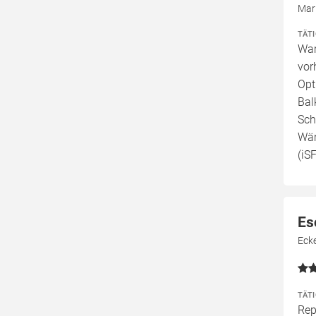
Mar
TÄT
War
vor
Opt
Bal
Sch
Wär
(iS
Es
Eck
TÄT
Rep