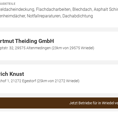
ÄUDETEILE
teldacheindeckung, Flachdacharbeiten, Blechdach, Asphalt Schi
enheimdächer, Notfallreparaturen, Dachabdichtung
rtmut Theiding GmbH
ptstr. 32, 29575 Altenmedingen (23km von 29575 Wriedel)
rich Knust
khof 1, 21272 Egestorf (25km von 21272 Wriedel)
Jetzt Betriebe für in Wriedel v