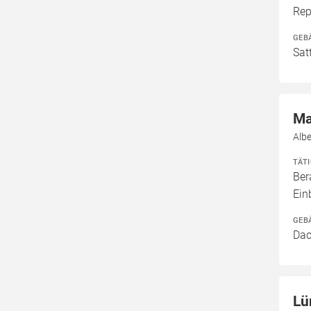
Rep
GEB
Sat
Ma
Albe
TÄT
Ber
Ei
GEB
Dac
Lü