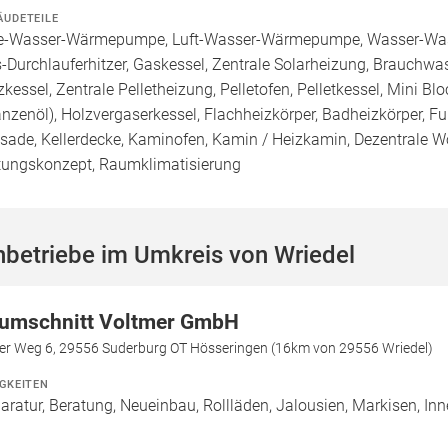
ÄUDETEILE
e-Wasser-Wärmepumpe, Luft-Wasser-Wärmepumpe, Wasser-Was
-Durchlauferhitzer, Gaskessel, Zentrale Solarheizung, Brauchwa
zkessel, Zentrale Pelletheizung, Pelletofen, Pelletkessel, Mini Blo
anzenöl), Holzvergaserkessel, Flachheizkörper, Badheizkörper, 
sade, Kellerdecke, Kaminofen, Kamin / Heizkamin, Dezentrale 
tungskonzept, Raumklimatisierung
betriebe im Umkreis von Wriedel
umschnitt Voltmer GmbH
er Weg 6, 29556 Suderburg OT Hösseringen (16km von 29556 Wriedel)
IGKEITEN
aratur, Beratung, Neueinbau, Rollläden, Jalousien, Markisen, I