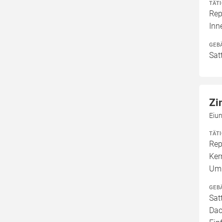
TÄT
Rep
In
GEB
Sat
Zi
Eiu
TÄT
Rep
Ker
Umb
GEB
Sat
Dac