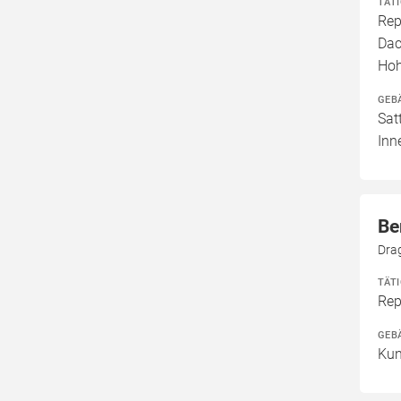
TÄT
Rep
Dac
Hoh
GEB
Sat
Inn
Be
Dra
TÄT
Rep
GEB
Kun