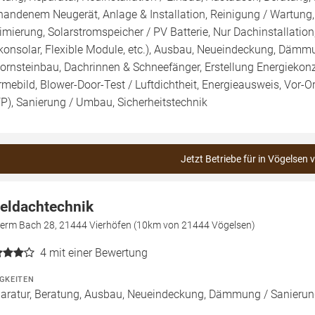
handenem Neugerät, Anlage & Installation, Reinigung / Wartung
imierung, Solarstromspeicher / PV Batterie, Nur Dachinstallation, 
konsolar, Flexible Module, etc.), Ausbau, Neueindeckung, Dämm
ornsteinbau, Dachrinnen & Schneefänger, Erstellung Energiekonz
mebild, Blower-Door-Test / Luftdichtheit, Energieausweis, Vor-Or
FP), Sanierung / Umbau, Sicherheitstechnik
Jetzt Betriebe für in Vögelsen 
eldachtechnik
term Bach 28, 21444 Vierhöfen (10km von 21444 Vögelsen)
4
mit einer Bewertung
IGKEITEN
aratur, Beratung, Ausbau, Neueindeckung, Dämmung / Sanie