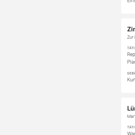
Ein
Zi
Zur
TÄT
Rep
Pla
GEB
Kun
Lü
Mar
TÄT
War