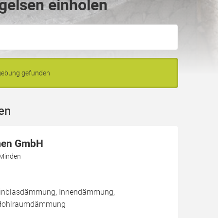
gelsen einholen
mgebung gefunden
en
men GmbH
 Minden
/ Einblasdämmung, Innendämmung,
Hohlraumdämmung