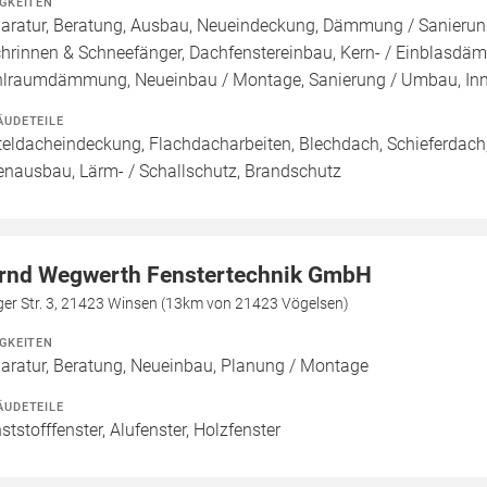
IGKEITEN
aratur, Beratung, Ausbau, Neueindeckung, Dämmung / Sanierung
hrinnen & Schneefänger, Dachfenstereinbau, Kern- / Einbla
lraumdämmung, Neueinbau / Montage, Sanierung / Umbau, In
ÄUDETEILE
teldacheindeckung, Flachdacharbeiten, Blechdach, Schieferdach,
enausbau, Lärm- / Schallschutz, Brandschutz
rnd Wegwerth Fenstertechnik GmbH
ger Str. 3, 21423 Winsen (13km von 21423 Vögelsen)
IGKEITEN
aratur, Beratung, Neueinbau, Planung / Montage
ÄUDETEILE
ststofffenster, Alufenster, Holzfenster