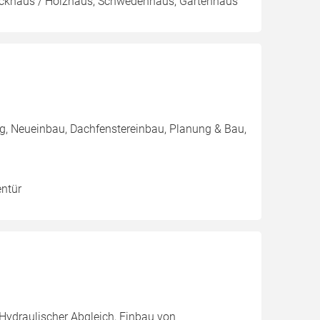
Blockhaus / Holzhaus, Schwedenhaus, Gartenhaus
, Neueinbau, Dachfenstereinbau, Planung & Bau,
entür
 Hydraulischer Abgleich, Einbau von