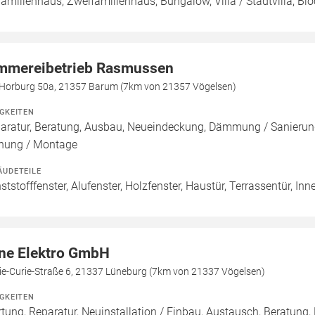
familienhaus, Zweifamilienhaus, Bungalow, Villa / Stadtvilla, 
mmereibetrieb Rasmussen
 Horburg 50a, 21357 Barum (7km von 21357 Vögelsen)
IGKEITEN
aratur, Beratung, Ausbau, Neueindeckung, Dämmung / Sanierung
nung / Montage
ÄUDETEILE
ststofffenster, Alufenster, Holzfenster, Haustür, Terrassentür, Inn
ne Elektro GmbH
ie-Curie-Straße 6, 21337 Lüneburg (7km von 21337 Vögelsen)
IGKEITEN
tung, Reparatur, Neuinstallation / Einbau, Austausch, Beratung,