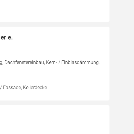
er e.
g, Dachfenstereinbau, Kern- / Einblasdämmung,
/ Fassade, Kellerdecke