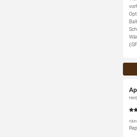
vor
Opt
Bal
Sch
Wär
(iS
Ap
Hin
TÄT
Rep