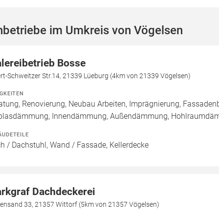
hbetriebe im Umkreis von Vögelsen
lereibetrieb Bosse
rt-Schweitzer Str.14, 21339 Lüeburg (4km von 21339 Vögelsen)
IGKEITEN
atung, Renovierung, Neubau Arbeiten, Imprägnierung, Fassadenb
nblasdämmung, Innendämmung, Außendämmung, Hohlraumd
ÄUDETEILE
h / Dachstuhl, Wand / Fassade, Kellerdecke
rkgraf Dachdeckerei
ensand 33, 21357 Wittorf (5km von 21357 Vögelsen)