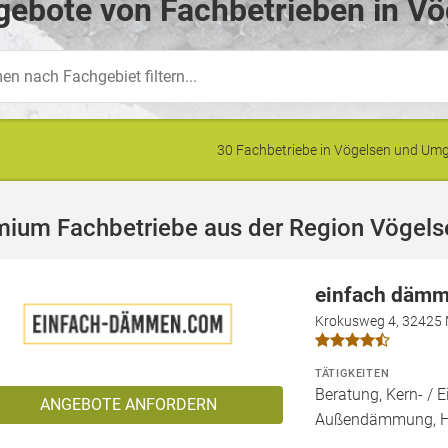
ebote von Fachbetrieben in Vö
30 Fachbetriebe in Vögelsen und U
mium Fachbetriebe aus der Region Vögels
einfach däm
Krokusweg 4, 32425
TÄTIGKEITEN
Beratung, Kern- 
ANGEBOTE ANFORDERN
Außendämmung, 