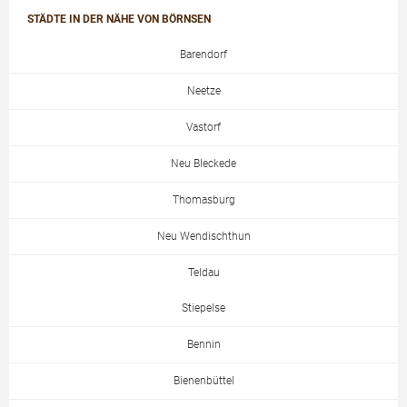
STÄDTE IN DER NÄHE VON BÖRNSEN
Barendorf
Neetze
Vastorf
Neu Bleckede
Thomasburg
Neu Wendischthun
Teldau
Stiepelse
Bennin
Bienenbüttel