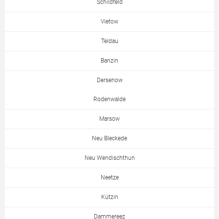
Schildfeld
Vietow
Teldau
Banzin
Dersenow
Rodenwalde
Marsow
Neu Bleckede
Neu Wendischthun
Neetze
Kützin
Dammereez