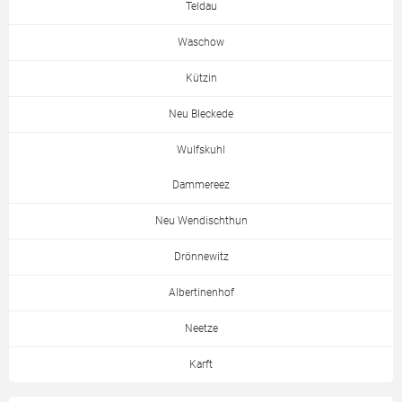
Teldau
Waschow
Kützin
Neu Bleckede
Wulfskuhl
Dammereez
Neu Wendischthun
Drönnewitz
Albertinenhof
Neetze
Karft