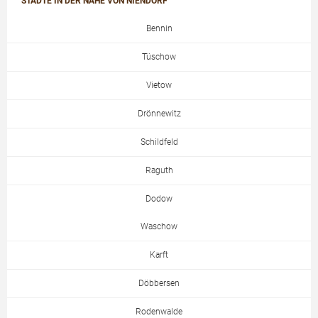
STÄDTE IN DER NÄHE VON NIENDORF
Bennin
Tüschow
Vietow
Drönnewitz
Schildfeld
Raguth
Dodow
Waschow
Karft
Döbbersen
Rodenwalde