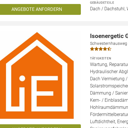
GEBÄUDETEILE
Dach / Dachstuhl, 
ANGEBOTE ANFORDERN
Isoenergetic
Schwesternhausweg 
TÄTIGKEITEN
Wartung, Reparatur
Hydraulischer Abgl
Dach Vermietung /
Solarstromspeicher
Dämmung / Sanieru
Kern- / Einblasd
Hohlraumdämmung, 
Fördermittelberatu
Luftdichtheit, Ener