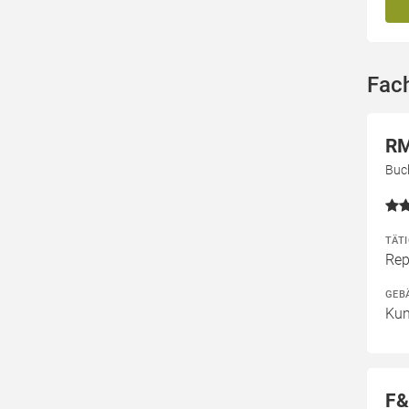
Fac
RM
Buc
TÄT
Rep
GEB
Kun
F&