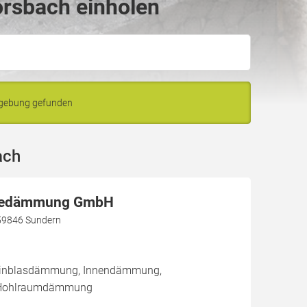
orsbach einholen
mgebung gefunden
ach
dedämmung GmbH
59846 Sundern
/ Einblasdämmung, Innendämmung,
Hohlraumdämmung