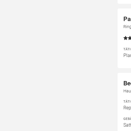
Pa
Rin
TÄT
Pla
Be
Hau
TÄT
Rep
GEB
Sat