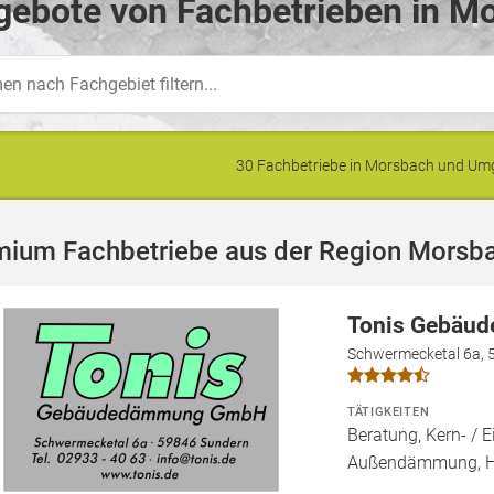
gebote von Fachbetrieben in M
30 Fachbetriebe in Morsbach und U
mium Fachbetriebe aus der Region Morsb
Tonis Gebäu
Schwermecketal 6a, 
TÄTIGKEITEN
Beratung, Kern- 
Außendämmung, 