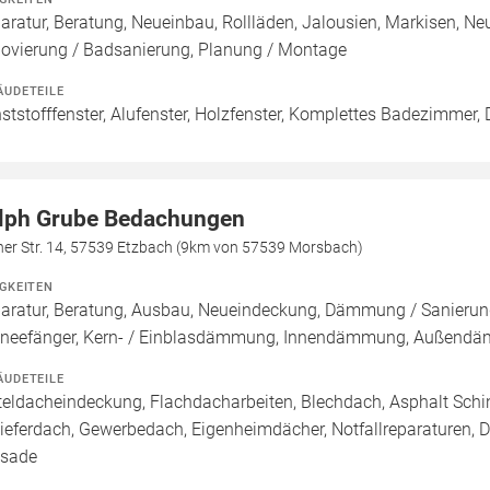
aratur, Beratung, Neueinbau, Rollläden, Jalousien, Markisen, Ne
ovierung / Badsanierung, Planung / Montage
ÄUDETEILE
ststofffenster, Alufenster, Holzfenster, Komplettes Badezimmer, 
lph Grube Bedachungen
her Str. 14, 57539 Etzbach (9km von 57539 Morsbach)
IGKEITEN
aratur, Beratung, Ausbau, Neueindeckung, Dämmung / Sanierung
neefänger, Kern- / Einblasdämmung, Innendämmung, Außen
ÄUDETEILE
teldacheindeckung, Flachdacharbeiten, Blechdach, Asphalt Sch
ieferdach, Gewerbedach, Eigenheimdächer, Notfallreparaturen, 
sade