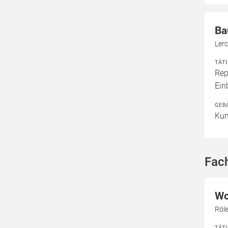
Ba
Ler
TÄT
Rep
Ein
GEB
Kun
Fac
Wo
Röl
TÄT