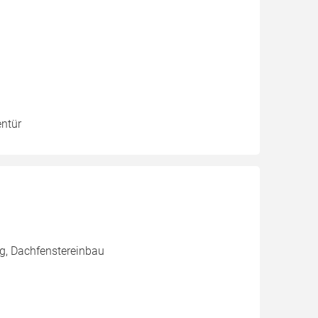
entür
g, Dachfenstereinbau