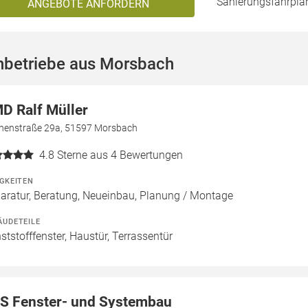
Sanierungsfahrplan
ANGEBOTE ANFORDERN
hbetriebe aus Morsbach
D Ralf Müller
henstraße 29a, 51597 Morsbach
4.8
Sterne aus 4 Bewertungen
IGKEITEN
aratur, Beratung, Neueinbau, Planung / Montage
ÄUDETEILE
ststofffenster, Haustür, Terrassentür
S Fenster- und Systembau