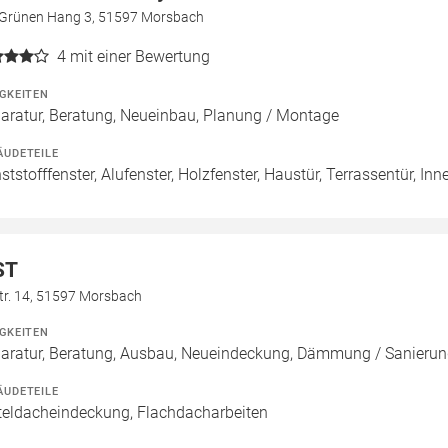
Grünen Hang 3, 51597 Morsbach
4
mit einer Bewertung
IGKEITEN
aratur, Beratung, Neueinbau, Planung / Montage
ÄUDETEILE
ststofffenster, Alufenster, Holzfenster, Haustür, Terrassentür, Inn
ST
tr. 14, 51597 Morsbach
IGKEITEN
aratur, Beratung, Ausbau, Neueindeckung, Dämmung / Sanierun
ÄUDETEILE
teldacheindeckung, Flachdacharbeiten