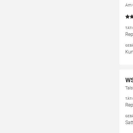
Am 
TÄT
Rep
GEB
Kun
W
Tals
TÄT
Rep
GEB
Sat