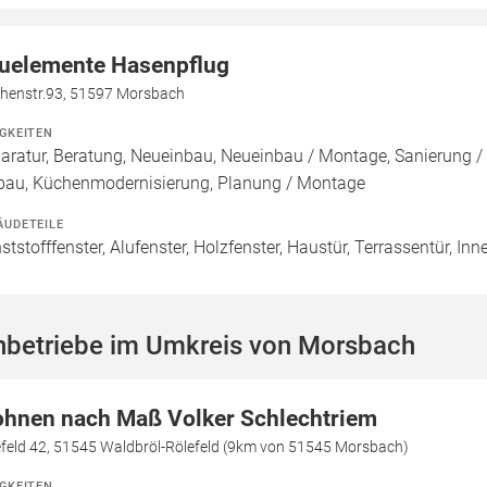
uelemente Hasenpflug
chenstr.93, 51597 Morsbach
IGKEITEN
aratur, Beratung, Neueinbau, Neueinbau / Montage, Sanierung
bau, Küchenmodernisierung, Planung / Montage
ÄUDETEILE
ststofffenster, Alufenster, Holzfenster, Haustür, Terrassentür, In
hbetriebe im Umkreis von Morsbach
hnen nach Maß Volker Schlechtriem
efeld 42, 51545 Waldbröl-Rölefeld (9km von 51545 Morsbach)
IGKEITEN