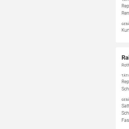
Rep
Ren
GEB
Kun
Ra
Rot
TÄT
Rep
Sch
GEB
Sat
Sch
Fas