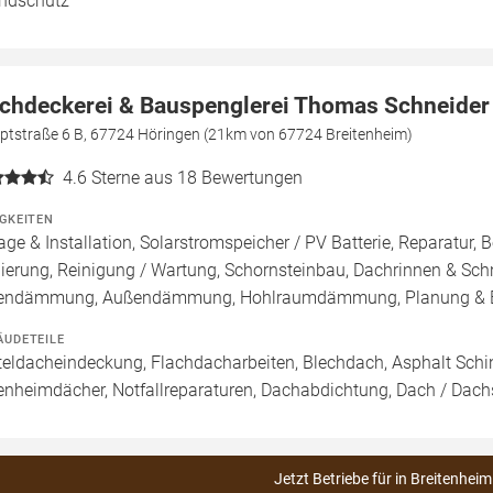
ndschutz
chdeckerei & Bauspenglerei Thomas Schneider
ptstraße 6 B, 67724 Höringen (21km von 67724 Breitenheim)
4.6
Sterne aus 18 Bewertungen
IGKEITEN
age & Installation, Solarstromspeicher / PV Batterie, Reparatu
ierung, Reinigung / Wartung, Schornsteinbau, Dachrinnen & Sc
endämmung, Außendämmung, Hohlraumdämmung, Planung & 
ÄUDETEILE
teldacheindeckung, Flachdacharbeiten, Blechdach, Asphalt Sc
enheimdächer, Notfallreparaturen, Dachabdichtung, Dach / Dach
Jetzt Betriebe für in Breitenheim