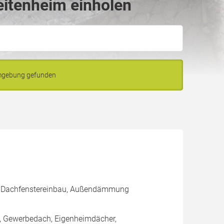
eitenheim einholen
Umgebung gefunden
g, Dachfenstereinbau, Außendämmung
h, Gewerbedach, Eigenheimdächer,