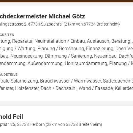
chdeckermeister Michael Götz
hlingsstrasse 2, 67734 Sulzbachtal (21km von 67734 Breitenheim)
IGKEITEN
tung, Reparatur, Neuinstallation / Einbau, Austausch, Beratung, 
nigung / Wartung, Planung / Berechnung, Finanzierung, Dach Ve
bau, Neueindeckung, Dämmung / Sanierung, Neueinbau, Dachfe
endämmung, Außendämmung, Hohlraumdämmung, Planung / 
ÄUDETEILE
trale Solarheizung, Brauchwasser / Warmwasser, Satteldacheind
fenster, Holzfenster, Dach / Dachstuhl, Wand / Fassade, Kellerde
nold Feil
ptstr. 25, 55758 Herborn (23km von 55758 Breitenheim)