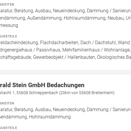
IGKEITEN
aratur, Beratung, Ausbau, Neueindeckung, Dämmung / Sanierun
endämmung, Außendämmung, Hohlraumdämmung, Neubau, Umbau 
rmessung
ÄUDETEILE
teldacheindeckung, Flachdacharbeiten, Dach / Dachstuhl, Wand /
drigenergiehaus / Passivhaus, Mehrfamilienhaus / Wohnanlage,
chäftsgebäude, Gewerbeobjekt / Hallenbauten, Ökologisches B
rald Stein GmbH Bedachungen
 Wacht 1, 55608 Schneppenbach (20km von 55608 Breitenheim)
IGKEITEN
aratur, Beratung, Ausbau, Neueindeckung, Dämmung / Sanieru
ßendämmung, Hohlraumdämmung
ÄUDETEILE