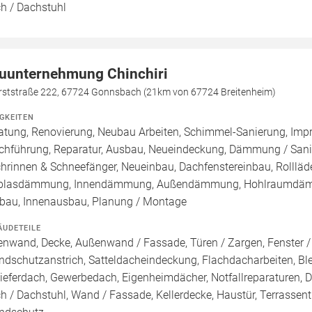
h / Dachstuhl
uunternehmung Chinchiri
rststraße 222, 67724 Gonnsbach (21km von 67724 Breitenheim)
IGKEITEN
atung, Renovierung, Neubau Arbeiten, Schimmel-Sanierung, Imp
chführung, Reparatur, Ausbau, Neueindeckung, Dämmung / Sanie
hrinnen & Schneefänger, Neueinbau, Dachfenstereinbau, Rollläde
blasdämmung, Innendämmung, Außendämmung, Hohlraumdämmu
au, Innenausbau, Planung / Montage
ÄUDETEILE
enwand, Decke, Außenwand / Fassade, Türen / Zargen, Fenster / 
ndschutzanstrich, Satteldacheindeckung, Flachdacharbeiten, B
ieferdach, Gewerbedach, Eigenheimdächer, Notfallreparaturen, Da
h / Dachstuhl, Wand / Fassade, Kellerdecke, Haustür, Terrassentü