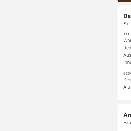
Da
Frü
TÄT
War
Rei
Aus
Inn
GEB
Zen
Alu
Ar
Hau