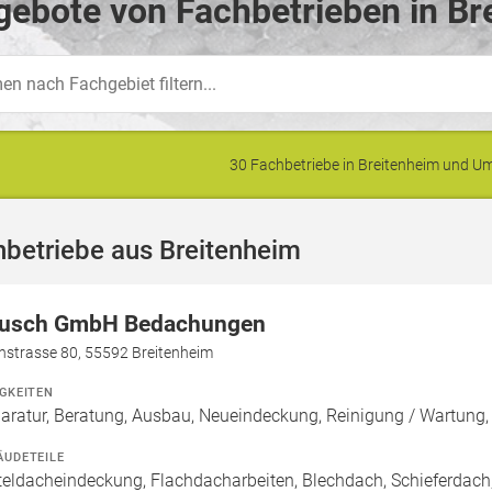
ebote von Fachbetrieben in Br
30 Fachbetriebe in Breitenheim und 
betriebe aus Breitenheim
usch GmbH Bedachungen
hstrasse 80, 55592 Breitenheim
IGKEITEN
aratur, Beratung, Ausbau, Neueindeckung, Reinigung / Wartun
ÄUDETEILE
teldacheindeckung, Flachdacharbeiten, Blechdach, Schieferdac