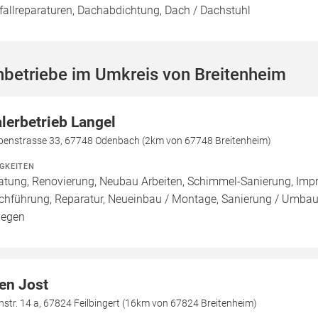
fallreparaturen, Dachabdichtung, Dach / Dachstuhl
hbetriebe im Umkreis von Breitenheim
lerbetrieb Langel
benstrasse 33, 67748 Odenbach (2km von 67748 Breitenheim)
IGKEITEN
atung, Renovierung, Neubau Arbeiten, Schimmel-Sanierung, Imp
chführung, Reparatur, Neueinbau / Montage, Sanierung / Umbau
legen
en Jost
hstr. 14 a, 67824 Feilbingert (16km von 67824 Breitenheim)