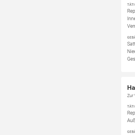
TÄT
Rep
Inn
Ve
GEB
Sat
Nie
Ges
Ha
Zur
TÄT
Rep
Au
GEB