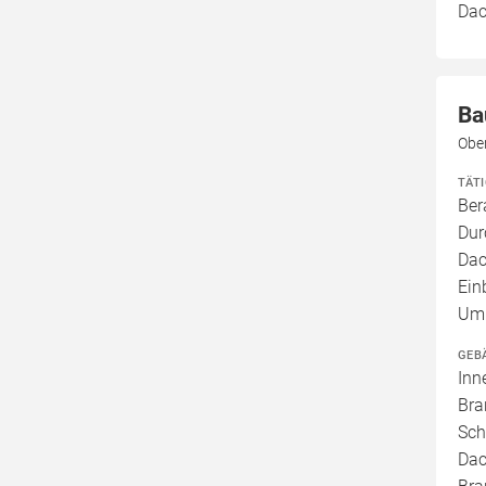
Dac
Ba
Obe
TÄT
Ber
Dur
Dac
Ein
Umb
GEB
Inn
Bra
Sch
Dac