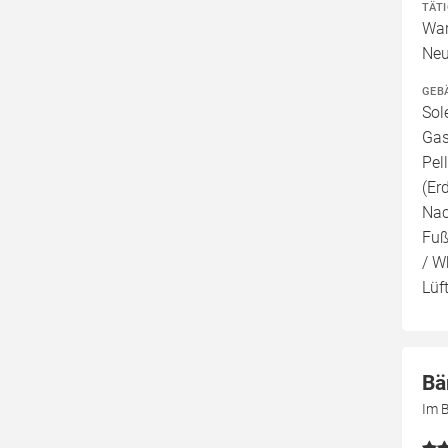
TÄT
War
Neu
GEB
Sol
Gas
Pel
(Er
Nac
Fuß
/ W
Lüf
Bä
Im 