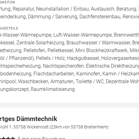
IGKEITEN
tung, Reparatur, Neuinstallation / Einbau, Austausch, Beratung,
eindeckung, Dämmung / Sanierung, Dachfenstereinbau, Renovie
ÄUDETEILE
e-Wasser-Wärmepumpe, Luft-Wasser-Wärmepumpe, Brennwertther
kessel, Zentrale Solarheizung, Brauchwasser / Warmwasser, Bren
letheizung, Pelletofen, Pelletkessel, Mini Blockheizkraftwerk, Mi
döl / Pflanzenöl), Pellets / Holz, Hackgutkessel, Holzvergaserkess
htspeicherheizung, Nachtspeicherofen, Elektrische Direktheizung
bodenheizung, Flachdacharbeiten, Kaminofen, Kamin / Heizka
hirlpool, Waschbecken, Armaturen, Toilette / WC, Dezentrale W
tungskonzept, Raumklimatisierung
rtges Dämmtechnik
Brühl 1, 55758 Wickenrodt (23km von 55758 Breitenheim)