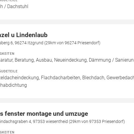
ÄUDETEILE
h / Dachstuhl
nzel u Lindenlaub
sberg 6, 96274 Itzgrund (29km von 96274 Priesendorf)
IGKEITEN
aratur, Beratung, Ausbau, Neueindeckung, Dämmung / Sanieru
ÄUDETEILE
teldacheindeckung, Flachdacharbeiten, Blechdach, Gewerbedach,
habdichtung
s fenster montage und umzuge
lindachsgraben 4, 97353 wiesentheid (29km von 97353 Priesendorf)
IGKEITEN