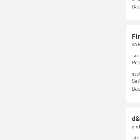
GEB
Dac
Fi
Wel
TÄT
Rep
GEB
Sat
Dac
d&
am 
TÄT