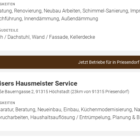
IGKEITEN
atung, Renovierung, Neubau Arbeiten, Schimmel-Sanierung, Imp
chführung, Innendämmung, Außendämmung
ÄUDETEILE
h / Dachstuhl, Wand / Fassade, Kellerdecke
Jetzt Betriebe für in Priesendorf
isers Hausmeister Service
ße Bauerngasse.2, 91315 Höchstadt (23km von 91315 Priesendorf)
IGKEITEN
aratur, Beratung, Neueinbau, Einbau, Küchenmodernisierung, N
rucharbeiten, Haushaltsauflösung / Entrümpelung, Planung & 