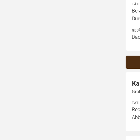
TÄT
Ber
Dur
GEB
Dac
Ka
Gro
TÄT
Rep
Abb