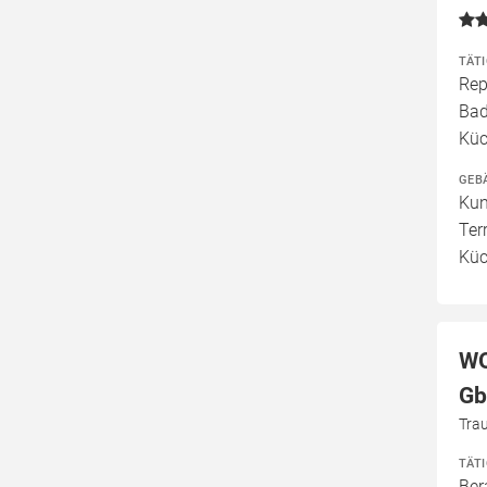
TÄT
Rep
Bad
Küc
GEB
Kun
Ter
Küc
WO
Gb
Tra
TÄT
Ber