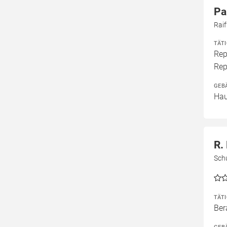
Pa
Raif
TÄT
Rep
Rep
GEB
Hau
R.
Sch
TÄT
Ber