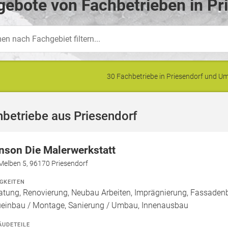
ebote von Fachbetrieben in Pr
30 Fachbetriebe in Priesendorf und 
betriebe aus Priesendorf
nson Die Malerwerkstatt
Melben 5, 96170 Priesendorf
IGKEITEN
atung, Renovierung, Neubau Arbeiten, Imprägnierung, Fassadenb
einbau / Montage, Sanierung / Umbau, Innenausbau
ÄUDETEILE