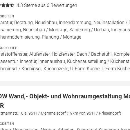
4.3
Sterne aus 6 Bewertungen
IGKEITEN
aratur, Beratung, Neueinbau, Innendämmung, Neuinstallation / 
sanierung, Neueinbau / Montage, Sanierung / Umbau, Innenaus
henmodernisierung, Planung / Montage
ÄUDETEILE
ststofffenster, Alufenster, Holzfenster, Dach / Dachstuhl, Kom
rassentür, Innentür, Innenausbau, Küchenausstellung / Küchens
heninsel / Kochinsel, Küchenzeile, U-Form Küche, L-Form Küche
W Wand,- Objekt- und Wohnraumgestaltung Ma
R
utmannstr. 10 a, 96117 Memmelsdorf (19km von 96117 Priesendorf)
IGKEITEN
atung, Renovierung, Neubau Arbeiten, Schimmel-Sanierung, Imp