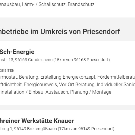
enausbau, Lärm- / Schallschutz, Brandschutz
betriebe im Umkreis von Priesendorf
Sch-Energie
hstr. 13, 96163 Gundelsheim (15km von 96163 Priesendorf)
IGKEITEN
rmostat, Beratung, Erstellung Energiekonzept, Fördermittelbera
uftdichtheit, Energieausweis, Vor-Ort Beratung, Individueller San
installation / Einbau, Austausch, Planung / Montage
hreiner Werkstätte Knauer
tring 1, 96149 Breitengüßbach (17km von 96149 Priesendorf)