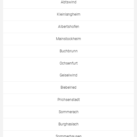
Abtswind
Kleinlangheim
Albertshofen
Mainstockheim
Buchbrunn
Ochsenfurt
Geiselwind
Biebelried
Prichsenstadt
Sommerach
Burghaslach
Sommerhausen