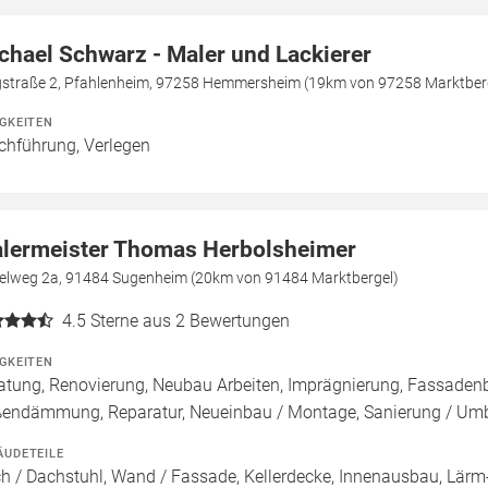
chael Schwarz - Maler und Lackierer
gstraße 2, Pfahlenheim, 97258 Hemmersheim (19km von 97258 Marktber
IGKEITEN
chführung, Verlegen
lermeister Thomas Herbolsheimer
telweg 2a, 91484 Sugenheim (20km von 91484 Marktbergel)
4.5
Sterne aus 2 Bewertungen
IGKEITEN
atung, Renovierung, Neubau Arbeiten, Imprägnierung, Fassade
endämmung, Reparatur, Neueinbau / Montage, Sanierung / Um
ÄUDETEILE
h / Dachstuhl, Wand / Fassade, Kellerdecke, Innenausbau, Lärm-