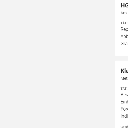
HG
Am 
TÄT
Rep
Abb
Gra
Kl
Met
TÄT
Ber
Ein
För
Ind
GEB