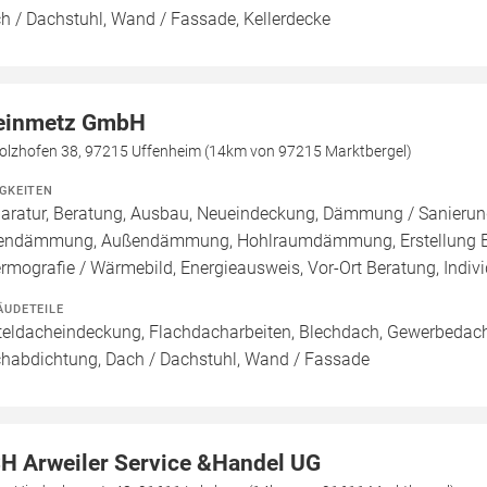
h / Dachstuhl, Wand / Fassade, Kellerdecke
einmetz GmbH
olzhofen 38, 97215 Uffenheim (14km von 97215 Marktbergel)
IGKEITEN
aratur, Beratung, Ausbau, Neueindeckung, Dämmung / Sanierung
endämmung, Außendämmung, Hohlraumdämmung, Erstellung Ener
rmografie / Wärmebild, Energieausweis, Vor-Ort Beratung, Indivi
ÄUDETEILE
teldacheindeckung, Flachdacharbeiten, Blechdach, Gewerbedach,
habdichtung, Dach / Dachstuhl, Wand / Fassade
H Arweiler Service &Handel UG