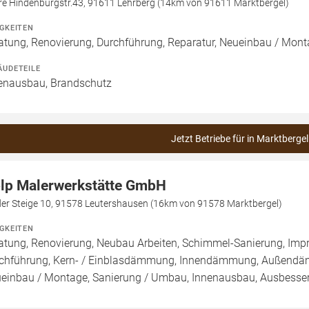
re Hindenburgstr.43, 91611 Lehrberg (14km von 91611 Marktbergel)
IGKEITEN
atung, Renovierung, Durchführung, Reparatur, Neueinbau / Mont
ÄUDETEILE
enausbau, Brandschutz
Jetzt Betriebe für in Marktbergel
lp Malerwerkstätte GmbH
der Steige 10, 91578 Leutershausen (16km von 91578 Marktbergel)
IGKEITEN
atung, Renovierung, Neubau Arbeiten, Schimmel-Sanierung, Imp
chführung, Kern- / Einblasdämmung, Innendämmung, Außend
einbau / Montage, Sanierung / Umbau, Innenausbau, Ausbesseru