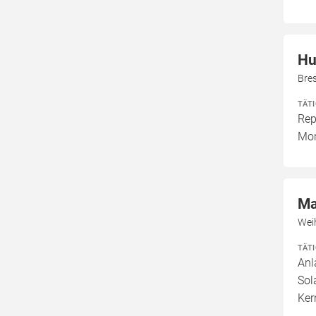
Hu
Bre
TÄT
Rep
Mon
Ma
Wei
TÄT
Anl
Sol
Ker