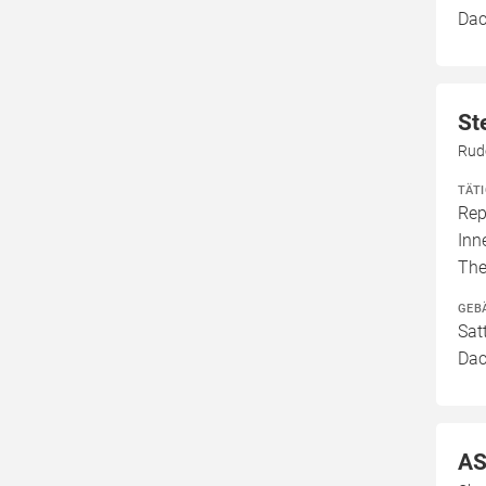
Dac
St
Rud
TÄT
Rep
Inn
The
GEB
Sat
Dac
AS