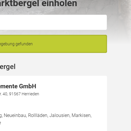
rktbergel einholen
Umgebung gefunden
ergel
lemente GmbH
r. 40, 91567 Herrieden
g, Neueinbau, Rollläden, Jalousien, Markisen,
e