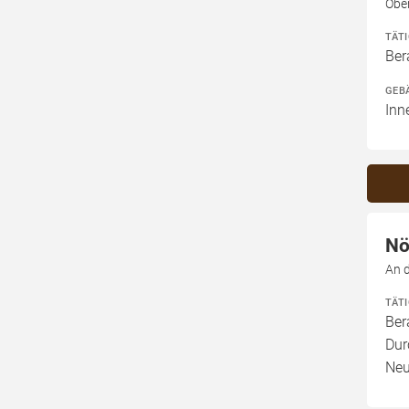
Obe
TÄT
Ber
GEB
Inn
Nö
An 
TÄT
Ber
Dur
Neu