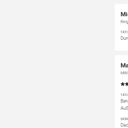
Mi
Rin
TÄT
Dur
Ma
Mit
TÄT
Ber
Auß
GEB
Dac