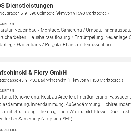
S Dienstleistungen
Neugraben 5, 91598 Colmberg (9km von 91598 Marktbergel)
IGKEITEN
aratur, Neueinbau / Montage, Sanierung / Umbau, Innenausbau,
rucharbeiten, Haushaltsauflösung / Entrümpelung, Neuanlage G
bpflege, Gartenhaus / Pergola, Pflaster / Terrassenbau
afschinski & Flory GmbH
zgergasse 45, 91438 Bad Windsheim (11km von 91438 Marktbergel)
IGKEITEN
atung, Renovierung, Neubau Arbeiten, Imprägnierung, Fassadenb
blasdämmung, Innendämmung, Außendämmung, Hohlraumdämmun
dermittelberatung, Thermografie / Wärmebild, Blower-Door-Test /
ividueller Sanierungsfahrplan (iSFP)
ÄUDETEILE