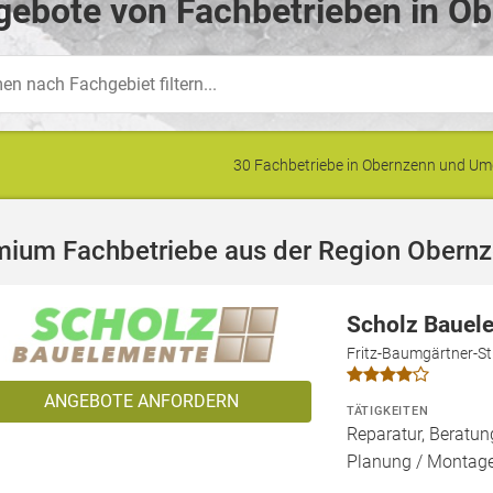
gebote von Fachbetrieben in Ob
30 Fachbetriebe in Obernzenn und U
mium Fachbetriebe aus der Region Obern
Scholz Baue
Fritz-Baumgärtner-St
ANGEBOTE ANFORDERN
TÄTIGKEITEN
Reparatur, Beratun
Planung / Montag