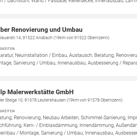
h / Dachstuhl, Wand / Fassade, Kellerdecke, Innenausbau, Lärm-
ber Renovierung und Umbau
slauerstr.14, 91522 Ansbach (19km von 91522 Obernzenn)
IGKEITEN
aratur, Neuinstallation / Einbau, Austausch, Beratung, Renovie
tage, Sanierung / Umbau, Innenausbau, Ausbesserung / Reparat
lp Malerwerkstätte GmbH
der Steige 10, 91578 Leutershausen (19km von 91578 Obernzenn)
IGKEITEN
atung, Renovierung, Neubau Arbeiten, Schimmel-Sanierung, Imp
chführung, Kern- / Einblasdämmung, Innendämmung, Außend
einbau / Montage, Sanierung / Umbau, Innenausbau, Ausbesseru