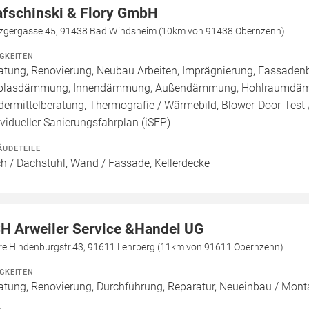
afschinski & Flory GmbH
zgergasse 45, 91438 Bad Windsheim (10km von 91438 Obernzenn)
IGKEITEN
atung, Renovierung, Neubau Arbeiten, Imprägnierung, Fassadenb
blasdämmung, Innendämmung, Außendämmung, Hohlraumdämmun
dermittelberatung, Thermografie / Wärmebild, Blower-Door-Test /
ividueller Sanierungsfahrplan (iSFP)
ÄUDETEILE
h / Dachstuhl, Wand / Fassade, Kellerdecke
H Arweiler Service &Handel UG
re Hindenburgstr.43, 91611 Lehrberg (11km von 91611 Obernzenn)
IGKEITEN
atung, Renovierung, Durchführung, Reparatur, Neueinbau / Mont