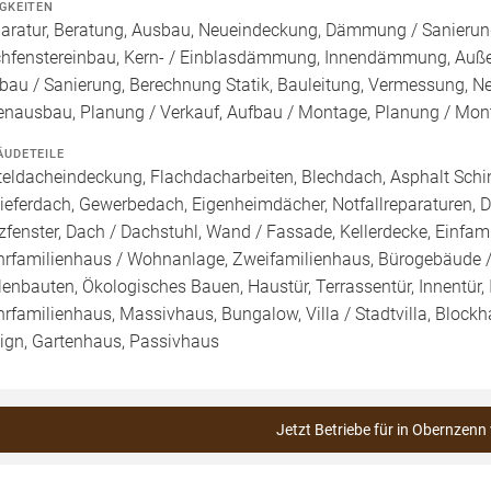
IGKEITEN
aratur, Beratung, Ausbau, Neueindeckung, Dämmung / Sanierung
hfenstereinbau, Kern- / Einblasdämmung, Innendämmung, A
au / Sanierung, Berechnung Statik, Bauleitung, Vermessung, N
enausbau, Planung / Verkauf, Aufbau / Montage, Planung / Mon
ÄUDETEILE
teldacheindeckung, Flachdacharbeiten, Blechdach, Asphalt Sch
ieferdach, Gewerbedach, Eigenheimdächer, Notfallreparaturen, Da
zfenster, Dach / Dachstuhl, Wand / Fassade, Kellerdecke, Einfam
rfamilienhaus / Wohnanlage, Zweifamilienhaus, Bürogebäude /
lenbauten, Ökologisches Bauen, Haustür, Terrassentür, Innentür,
rfamilienhaus, Massivhaus, Bungalow, Villa / Stadtvilla, Block
ign, Gartenhaus, Passivhaus
Jetzt Betriebe für in Obernzenn