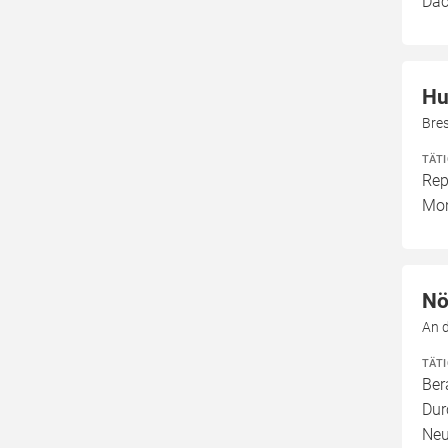
Dac
Hu
Bre
TÄT
Rep
Mon
Nö
An 
TÄT
Ber
Dur
Neu