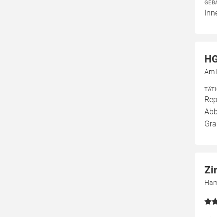
GEB
Inn
HG
Am 
TÄT
Rep
Abb
Gra
Zi
Ham