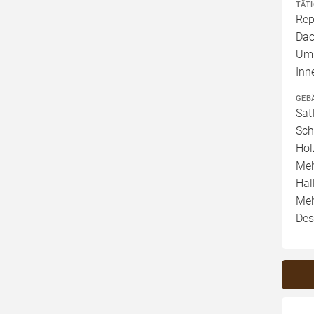
TÄT
Rep
Dac
Umb
Inn
GEB
Sat
Sch
Hol
Meh
Hal
Meh
Des