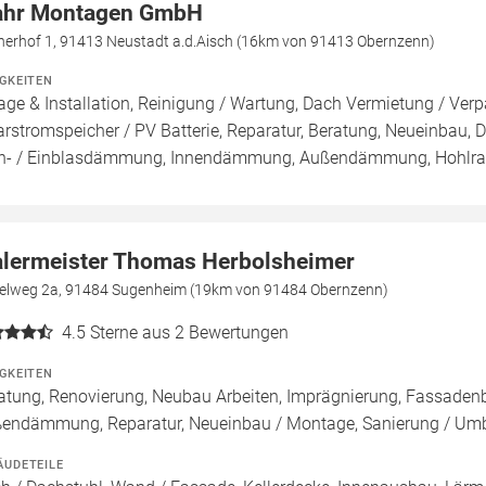
hr Montagen GmbH
herhof 1, 91413 Neustadt a.d.Aisch (16km von 91413 Obernzenn)
IGKEITEN
age & Installation, Reinigung / Wartung, Dach Vermietung / Ver
arstromspeicher / PV Batterie, Reparatur, Beratung, Neueinbau, D
n- / Einblasdämmung, Innendämmung, Außendämmung, Hoh
lermeister Thomas Herbolsheimer
telweg 2a, 91484 Sugenheim (19km von 91484 Obernzenn)
4.5
Sterne aus 2 Bewertungen
IGKEITEN
atung, Renovierung, Neubau Arbeiten, Imprägnierung, Fassade
endämmung, Reparatur, Neueinbau / Montage, Sanierung / Um
ÄUDETEILE