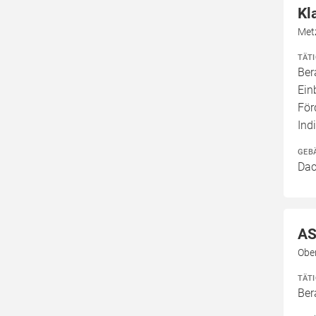
Kl
Met
TÄT
Ber
Ein
För
Ind
GEB
Dac
AS
Obe
TÄT
Ber