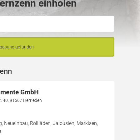
ernzenn einholen
mgebung gefunden
zenn
lemente GmbH
r. 40, 91567 Herrieden
g, Neueinbau, Rollläden, Jalousien, Markisen,
e