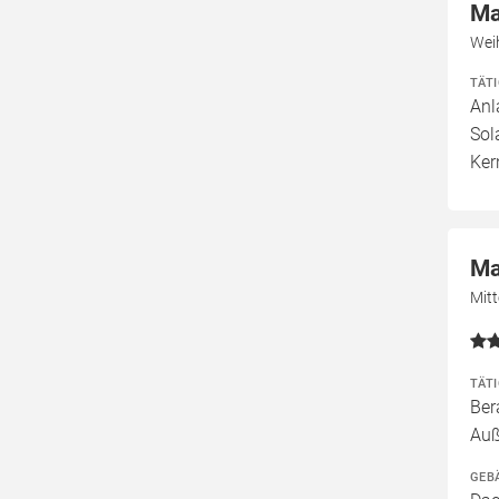
Ma
Wei
TÄT
Anl
Sol
Ker
Ma
Mit
TÄT
Ber
Auß
GEB