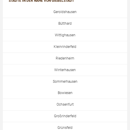
STÄDTE IN DER NÄHE VON GIEBELSTADT
Geroldshausen
Bütthard
Wittighausen
Kleinrinderfeld
Riedenheim
Winterhausen
Sommerhausen
Bowiesen
Ochsenfurt
Großrinderfeld
Grünsfeld