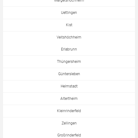
Margetshöchheim
Uettingen
Kist
Veitshöchheim
Erlabrunn
Thüngersheim
Güntersleben
Helmstadt
Altertheim
Kleinrinderfeld
Zellingen
Großrinderfeld