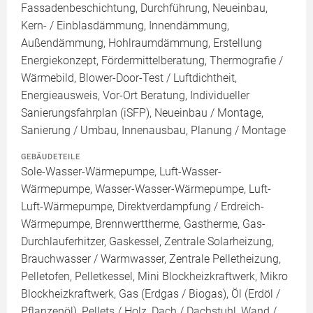
Fassadenbeschichtung, Durchführung, Neueinbau,
Kern- / Einblasdämmung, Innendämmung,
Außendämmung, Hohlraumdämmung, Erstellung
Energiekonzept, Fördermittelberatung, Thermografie /
Wärmebild, Blower-Door-Test / Luftdichtheit,
Energieausweis, Vor-Ort Beratung, Individueller
Sanierungsfahrplan (iSFP), Neueinbau / Montage,
Sanierung / Umbau, Innenausbau, Planung / Montage
GEBÄUDETEILE
Sole-Wasser-Wärmepumpe, Luft-Wasser-
Wärmepumpe, Wasser-Wasser-Wärmepumpe, Luft-
Luft-Wärmepumpe, Direktverdampfung / Erdreich-
Wärmepumpe, Brennwerttherme, Gastherme, Gas-
Durchlauferhitzer, Gaskessel, Zentrale Solarheizung,
Brauchwasser / Warmwasser, Zentrale Pelletheizung,
Pelletofen, Pelletkessel, Mini Blockheizkraftwerk, Mikro
Blockheizkraftwerk, Gas (Erdgas / Biogas), Öl (Erdöl /
Pflanzenöl), Pellets / Holz, Dach / Dachstuhl, Wand /