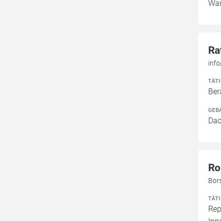
Wan
Ra
inf
TÄT
Ber
GEB
Dac
Ro
Bor
TÄT
Rep