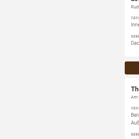
Rud
TÄT
In
GEB
Dac
Th
Am 
TÄT
Ber
Au
GEB