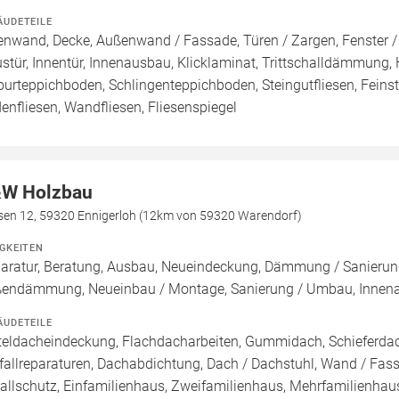
ÄUDETEILE
enwand, Decke, Außenwand / Fassade, Türen / Zargen, Fenster /
stür, Innentür, Innenausbau, Klicklaminat, Trittschalldämmung, Ho
ourteppichboden, Schlingenteppichboden, Steingutfliesen, Feinste
enfliesen, Wandfliesen, Fliesenspiegel
W Holzbau
sen 12, 59320 Ennigerloh (12km von 59320 Warendorf)
IGKEITEN
aratur, Beratung, Ausbau, Neueindeckung, Dämmung / Sanieru
endämmung, Neueinbau / Montage, Sanierung / Umbau, Innenau
ÄUDETEILE
teldacheindeckung, Flachdacharbeiten, Gummidach, Schieferda
fallreparaturen, Dachabdichtung, Dach / Dachstuhl, Wand / Fass
allschutz, Einfamilienhaus, Zweifamilienhaus, Mehrfamilienhaus,