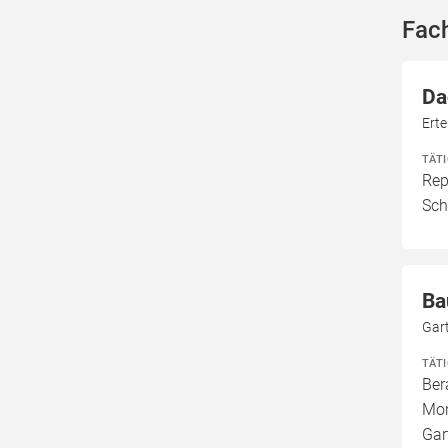
Fac
Da
Ert
TÄT
Rep
Sch
Ba
Gar
TÄT
Ber
Mon
Gar