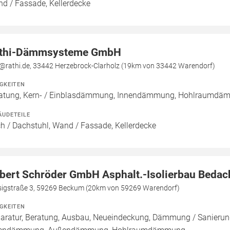
d / Fassade, Kellerdecke
thi-Dämmsysteme GmbH
o@rathi.de, 33442 Herzebrock-Clarholz (19km von 33442 Warendorf)
IGKEITEN
atung, Kern- / Einblasdämmung, Innendämmung, Hohlraumd
ÄUDETEILE
h / Dachstuhl, Wand / Fassade, Kellerdecke
bert Schröder GmbH Asphalt.-Isolierbau Beda
sigstraße 3, 59269 Beckum (20km von 59269 Warendorf)
IGKEITEN
aratur, Beratung, Ausbau, Neueindeckung, Dämmung / Sanierun