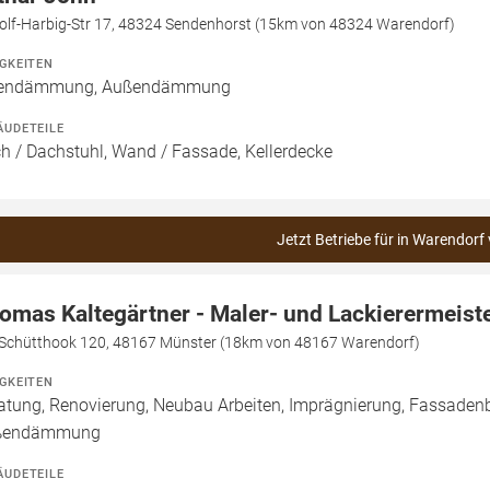
olf-Harbig-Str 17, 48324 Sendenhorst (15km von 48324 Warendorf)
IGKEITEN
nendämmung, Außendämmung
ÄUDETEILE
h / Dachstuhl, Wand / Fassade, Kellerdecke
Jetzt Betriebe für in Warendorf
omas Kaltegärtner - Maler- und Lackierermeist
Schütthook 120, 48167 Münster (18km von 48167 Warendorf)
IGKEITEN
atung, Renovierung, Neubau Arbeiten, Imprägnierung, Fassade
ßendämmung
ÄUDETEILE