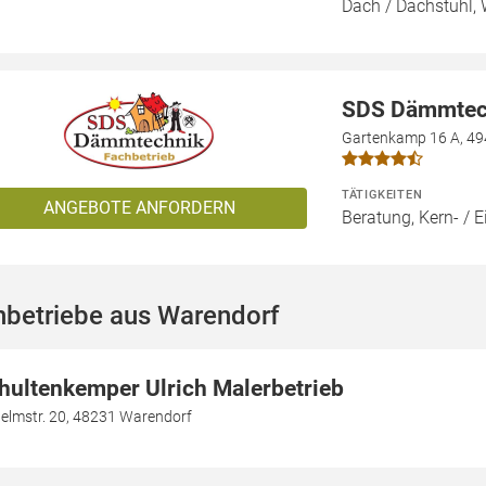
Dach / Dachstuhl, 
SDS Dämmtec
Gartenkamp 16 A, 49
TÄTIGKEITEN
ANGEBOTE ANFORDERN
Beratung, Kern- 
hbetriebe aus Warendorf
hultenkemper Ulrich Malerbetrieb
helmstr. 20, 48231 Warendorf