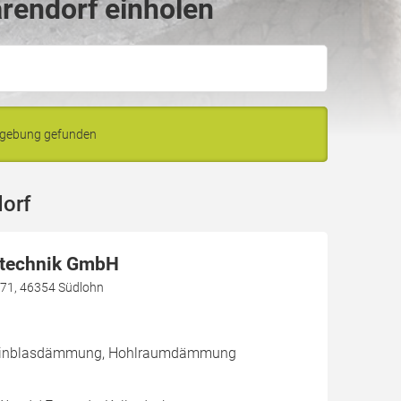
rendorf einholen
mgebung gefunden
orf
technik GmbH
 71, 46354 Südlohn
/ Einblasdämmung, Hohlraumdämmung