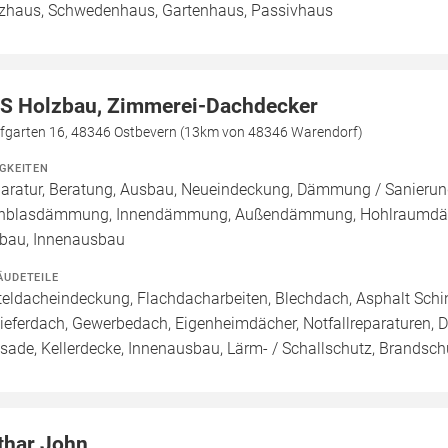
zhaus, Schwedenhaus, Gartenhaus, Passivhaus
S Holzbau, Zimmerei-Dachdecker
fgarten 16, 48346 Ostbevern (13km von 48346 Warendorf)
IGKEITEN
aratur, Beratung, Ausbau, Neueindeckung, Dämmung / Sanierung
inblasdämmung, Innendämmung, Außendämmung, Hohlraumdäm
au, Innenausbau
ÄUDETEILE
teldacheindeckung, Flachdacharbeiten, Blechdach, Asphalt Sch
ieferdach, Gewerbedach, Eigenheimdächer, Notfallreparaturen, 
sade, Kellerdecke, Innenausbau, Lärm- / Schallschutz, Brandsch
thar John