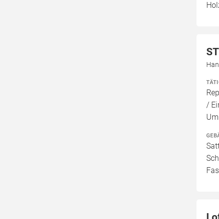
Hol
ST
Han
TÄT
Rep
/ E
Umb
GEB
Sat
Sch
Fas
Lo