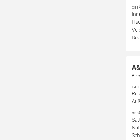
GEB
Inn
Hau
Vel
Bod
A&
Bee
TÄT
Rep
Auß
GEB
Sat
Not
Sch