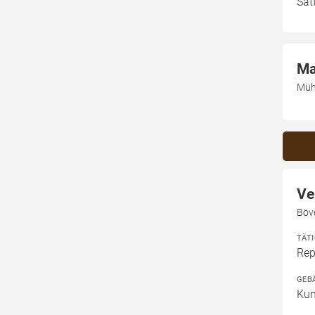
Sat
Ma
Müh
Ve
Böv
TÄT
Rep
GEB
Kun