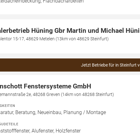
teldacheindeckung, Flachdacharbeiten
lerbetrieb Hüning Gbr Martin und Michael Hün
lentor 15-17, 48629 Metelen (13km von 48629 Steinfurt)
Jetzt Betriebe für in Steinfurt 
nschott Fenstersysteme GmbH
emannstraße 2e, 48268 Greven (14km von 48268 Steinfurt)
IGKEITEN
aratur, Beratung, Neueinbau, Planung / Montage
ÄUDETEILE
ststofffenster, Alufenster, Holzfenster