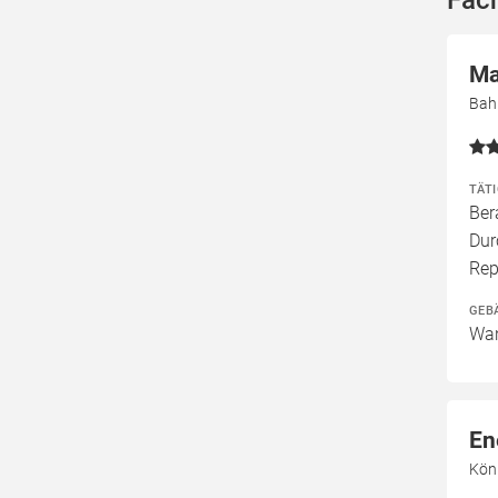
Fach
Ma
Bah
TÄT
Ber
Dur
Rep
GEB
Wan
En
Köni