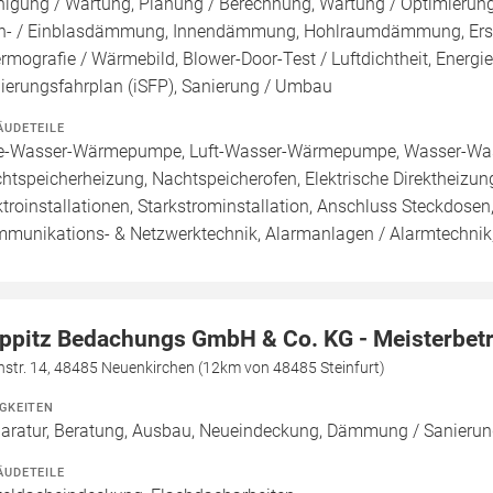
nigung / Wartung, Planung / Berechnung, Wartung / Optimierung,
n- / Einblasdämmung, Innendämmung, Hohlraumdämmung, Erstel
rmografie / Wärmebild, Blower-Door-Test / Luftdichtheit, Energie
ierungsfahrplan (iSFP), Sanierung / Umbau
ÄUDETEILE
e-Wasser-Wärmepumpe, Luft-Wasser-Wärmepumpe, Wasser-Wass
htspeicherheizung, Nachtspeicherofen, Elektrische Direktheizung
ktroinstallationen, Starkstrominstallation, Anschluss Steckdosen
munikations- & Netzwerktechnik, Alarmanlagen / Alarmtechni
ppitz Bedachungs GmbH & Co. KG - Meisterbetr
nstr. 14, 48485 Neuenkirchen (12km von 48485 Steinfurt)
IGKEITEN
aratur, Beratung, Ausbau, Neueindeckung, Dämmung / Sanierun
ÄUDETEILE