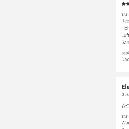
TÄT
Rep
Hoh
Luf
San
GEB
Dac
El
Gust
TÄT
War