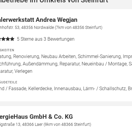
betriebe im Umkreis von Steinfurt
lerwerkstatt Andrea Wegjan
nhofstr. 53, 48356 Nordwalde (7km von 48356 Steinfurt)
5
Sterne aus 3 Bewertungen
IGKEITEN
atung, Renovierung, Neubau Arbeiten, Schimmel-Sanierung, Imp
chführung, Außendämmung, Reparatur, Neueinbau / Montage, S
aratur, Verlegen
ÄUDETEILE
d / Fassade, Kellerdecke, Innenausbau, Lärm- / Schallschutz, 
ergieHaus GmbH & Co. KG
gstraße 13, 48366 Laer (9km von 48366 Steinfurt)