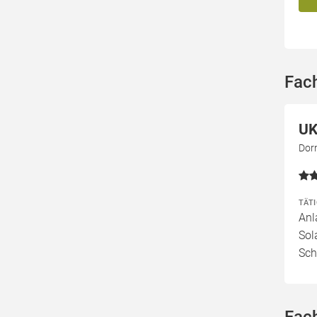
Fach
UK
Dorn
TÄT
Anl
Sol
Sch