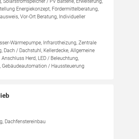
 Solarstromspeicher / PV Batterie, Erweiterung,
lung Energiekonzept, Fördermittelberatung,
ausweis, Vor-Ort Beratung, Individueller
er-Wärmepumpe, Infrarotheizung, Zentrale
, Dach / Dachstuhl, Kellerdecke, Allgemeine
, Anschluss Herd, LED / Beleuchtung,
k, Gebäudeautomation / Haussteuerung
ieb
g, Dachfenstereinbau