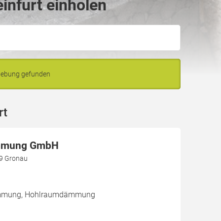
infurt einholen
mgebung gefunden
rt
mmung GmbH
99 Gronau
dämmung, Hohlraumdämmung