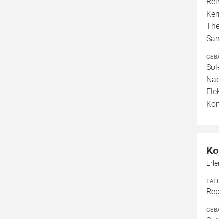
Rei
Ker
The
San
GEB
Sol
Nac
Ele
Kom
Ko
Erle
TÄT
Rep
GEB