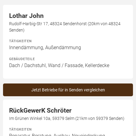
Lothar John
Rudolf-Harbig-Str 17, 48324 Sendenhorst (20km von 48324
Senden)
TÄTIGKEITEN
Innendämmung, Außendämmung
GEBÄUDETEILE
Dach / Dachstuhl, Wand / Fassade, Kellerdecke
Jetzt Betriebe für in Senden vergleichen
RückGewerK Schröter
Im Grünen Winkel 10a, 59379 Selm (21km von 59379 Senden)
TÄTIGKEITEN
Reparatur, Beratung, Ausbau, Neueindeckung,