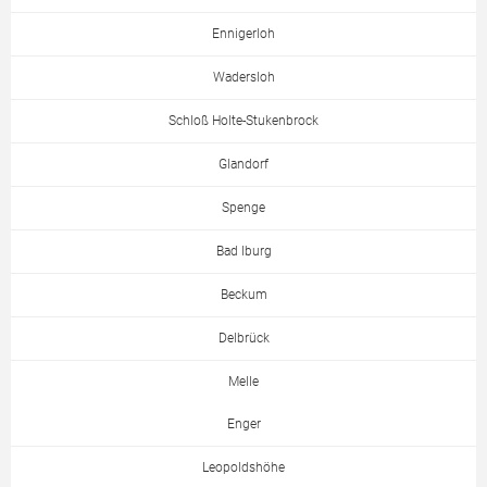
Ennigerloh
Wadersloh
Schloß Holte-Stukenbrock
Glandorf
Spenge
Bad Iburg
Beckum
Delbrück
Melle
Enger
Leopoldshöhe