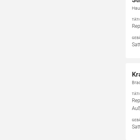
St
Hau
TÄT
Rep
GEB
Sat
Kr
Bra
TÄT
Rep
Au
GEB
Sat