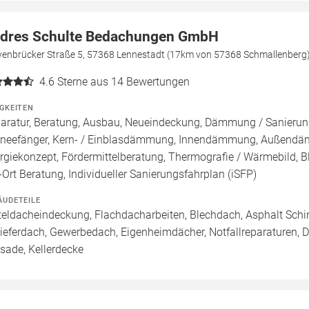
dres Schulte Bedachungen GmbH
venbrücker Straße 5, 57368 Lennestadt (17km von 57368 Schmallenberg
4.6
Sterne aus 14 Bewertungen
IGKEITEN
aratur, Beratung, Ausbau, Neueindeckung, Dämmung / Sanierung
neefänger, Kern- / Einblasdämmung, Innendämmung, Außend
rgiekonzept, Fördermittelberatung, Thermografie / Wärmebild, Bl
-Ort Beratung, Individueller Sanierungsfahrplan (iSFP)
ÄUDETEILE
teldacheindeckung, Flachdacharbeiten, Blechdach, Asphalt Sch
ieferdach, Gewerbedach, Eigenheimdächer, Notfallreparaturen, 
sade, Kellerdecke