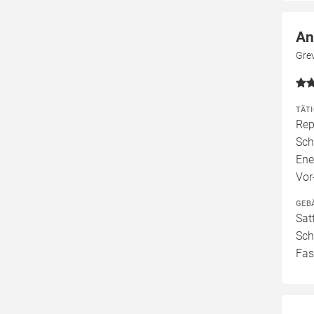
An
Gre
TÄT
Rep
Sch
Ene
Vor
GEB
Sat
Sch
Fas