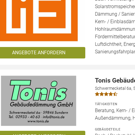
Solarstromspeicher
Dämmung / Sanieru
Kern- / Einblasd
Hohlraumdämmung, 
Fördermittelberatu
Luftdichtheit, Ener
Sanierungsfahrplan
ANGEBOTE ANFORDERN
Tonis Gebäu
Schwermecketal 6a, 
TÄTIGKEITEN
Beratung, Kern- 
Außendämmung, 
GEBÄUDETEILE