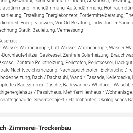
tung, Reparatur, Neuinstallation / Einbau, Austausch, Beratung, 
blasdämmung, Innendämmung, Außendämmung, Hohlraumdämmu
sanierung, Erstellung Energiekonzept, Fördermittelberatung, Th
tdichtheit, Energieausweis, Vor-Ort Beratung, Individueller Sani
echnung Statik, Bauleitung, Vermessung
ÄUDETEILE
e-Wasser-Wärmepumpe, Luft-Wasser-Wärmepumpe, Wasser-Was
-Durchlauferhitzer, Gaskessel, Zentrale Solarheizung, Brauchwa
zkessel, Zentrale Pelletheizung, Pelletofen, Pelletkessel, Hackgut
trale Nachtspeicherheizung, Nachtspeicherofen, Elektrische Dire
bodenheizung, Dach / Dachstuhl, Wand / Fassade, Kellerdecke,
plettes Badezimmer, Dusche, Badewanne / Whirlpool, Waschbeck
drigenergiehaus / Passivhaus, Mehrfamilienhaus / Wohnanlage,
chäftsgebäude, Gewerbeobjekt / Hallenbauten, Ökologisches B
ch-Zimmerei-Trockenbau