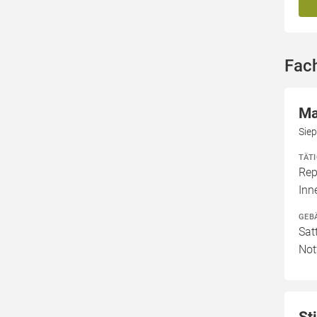
Fac
Ma
Sie
TÄT
Rep
In
GEB
Sat
Not