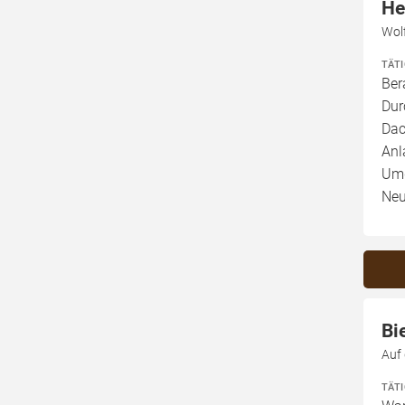
He
Wol
TÄT
Ber
Dur
Dac
Anl
Umg
Neu
Bi
Auf
TÄT