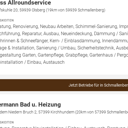
ss Allroundservice
fskuhle 20, 59939 Olsberg (19km von 59939 Schmallenberg)
IGKEITEN
atung, Renovierung, Neubau Arbeiten, Schimmel-Sanierung, Imp
chführung, Reparatur, Ausbau, Neueindeckung, Dämmung / Sanie
hrinnen & Schneefänger, Kern- / Einblasdämmung, Innendä
age & Installation, Sanierung / Umbau, Sicherheitstechnik, Ausb
estaltung Garten, Gartenpflege, Grabpflege, Gartenhaus / Pergol
installation / Einbau, Austausch
Jetzt Betriebe für in Schmallenbe
ermann Bad u. Heizung
 dem Niedern Bruch 2, 57399 Kirchhundem (20km von 57399 Schmallenb
IGKEITEN