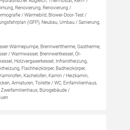
Hydraulischer Abgleich, Thermostat, Kern- /
ng, Renovierung, Renovierung /
ermografie / Wärmebild, Blower-Door-Test /
erungsfahrplan (iSFP), Neubau, Umbau / Sanierung,
ser-Wärmepumpe, Brennwerttherme, Gastherme,
sser / Warmwasser, Brennwertkessel, Öl-
kessel, Holzvergaserkessel, Infrarotheizung,
ktheizung, Flachheizkörper, Badheizkörper,
 Kaminofen, Kachelofen, Kamin / Heizkamin,
en, Armaturen, Toilette / WC, Einfamilienhaus,
 Zweifamilienhaus, Bürogebäude /
auen