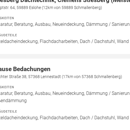
iesberg Dachtechnik, Clemens Stiesberg (Meiste
ptstr. 64, 59889 Eslohe (12km von 59889 Schmallenberg)
IGKEITEN
aratur, Beratung, Ausbau, Neueindeckung, Dämmung / Sanie
ÄUDETEILE
teldacheindeckung, Flachdacharbeiten, Dach / Dachstuhl, Wand
ause Bedachungen
chter Straße 38, 57368 Lennestadt (17km von 57368 Schmallenberg)
IGKEITEN
aratur, Beratung, Ausbau, Neueindeckung, Dämmung / Sanieru
ßendämmung
ÄUDETEILE
teldacheindeckung, Flachdacharbeiten, Dach / Dachstuhl, Wand 