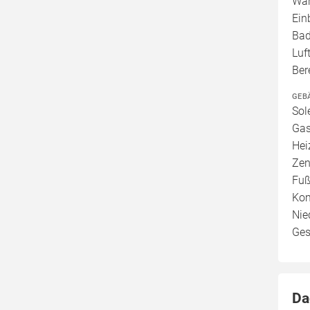
War
Ein
Bad
Luf
Ber
GEB
Sol
Gas
Hei
Zen
Fuß
Kom
Nie
Ges
Da