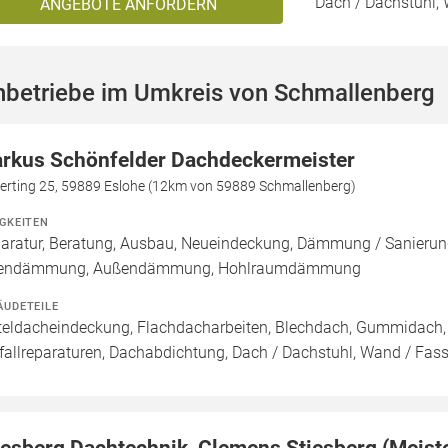
Dach / Dachstuhl, 
ANGEBOTE ANFORDERN
hbetriebe im Umkreis von Schmallenberg
rkus Schönfelder Dachdeckermeister
perting 25, 59889 Eslohe (12km von 59889 Schmallenberg)
IGKEITEN
aratur, Beratung, Ausbau, Neueindeckung, Dämmung / Sanierung
nendämmung, Außendämmung, Hohlraumdämmung
ÄUDETEILE
teldacheindeckung, Flachdacharbeiten, Blechdach, Gummidach, 
fallreparaturen, Dachabdichtung, Dach / Dachstuhl, Wand / Fass