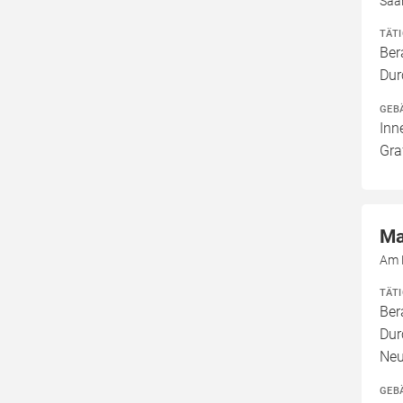
Saa
TÄT
Ber
Dur
GEB
Inn
Gra
Ma
Am 
TÄT
Ber
Dur
Neu
GEB