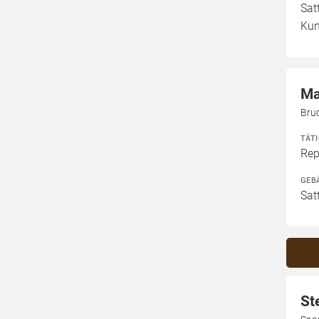
Sat
Kun
Ma
Bru
TÄT
Rep
GEB
Sat
St