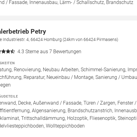
d / Fassade, Innenausbau, Lärm- / Schallschutz, Brandschutz
lerbetrieb Petry
e Industriestr. 4, 66424 Homburg (24km von 66424 Pirmasens)
4.3
Sterne aus 7 Bewertungen
IGKEITEN
atung, Renovierung, Neubau Arbeiten, Schimmel-Sanierung, Imp
chführung, Reparatur, Neueinbau / Montage, Sanierung / Umbau
legen
ÄUDETEILE
enwand, Decke, Außenwand / Fassade, Türen / Zargen, Fenster 
ffitientfernung, Algensanierung, Brandschutzanstrich, Innenausb
cklaminat, Trittschalldämmung, Holzoptik, Fliesenoptik, Steinop
elvliesteppichboden, Wollteppichboden