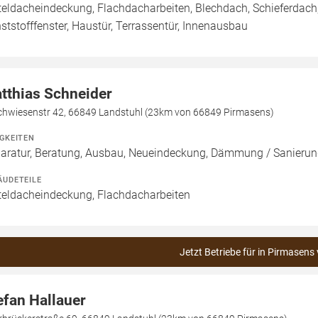
teldacheindeckung, Flachdacharbeiten, Blechdach, Schieferdach,
ststofffenster, Haustür, Terrassentür, Innenausbau
tthias Schneider
chwiesenstr 42, 66849 Landstuhl (23km von 66849 Pirmasens)
IGKEITEN
aratur, Beratung, Ausbau, Neueindeckung, Dämmung / Sanierun
ÄUDETEILE
teldacheindeckung, Flachdacharbeiten
Jetzt Betriebe für in Pirmasens
efan Hallauer