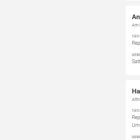
An
Am 
TÄT
Rep
GEB
Sat
Ha
Alt
TÄT
Rep
Umb
GEB