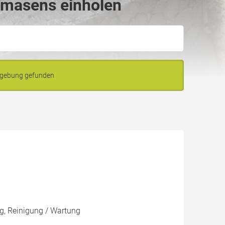
rmasens einholen
mgebung gefunden
g, Reinigung / Wartung