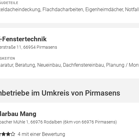
ÄUDETEILE
teldacheindeckung, Flachdacharbeiten, Eigenheimdächer, Notfal
-Fenstertechnik
terstraße 11, 66954 Pirmasens
IGKEITEN
aratur, Beratung, Neueinbau, Dachfenstereinbau, Planung / Mo
hbetriebe im Umkreis von Pirmasens
larbau Mang
bacher Mühle 1, 66976 Rodalben (6km von 66976 Pirmasens)
4
mit einer Bewertung