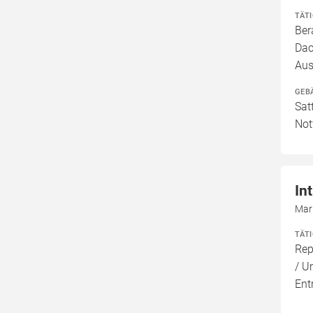
TÄT
Ber
Dac
Aus
GEB
Sat
Not
In
Mar
TÄT
Rep
/ U
Ent