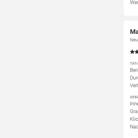
Wan
Ma
Neu
TÄT
Ber
Dur
Ver
GEB
Inn
Gra
Kli
Nad