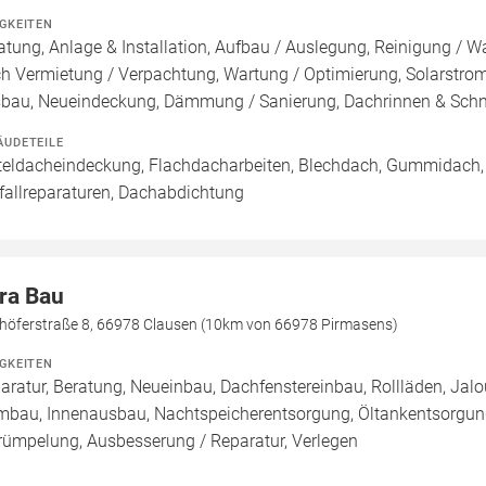
IGKEITEN
atung, Anlage & Installation, Aufbau / Auslegung, Reinigung / W
h Vermietung / Verpachtung, Wartung / Optimierung, Solarstromsp
bau, Neueindeckung, Dämmung / Sanierung, Dachrinnen & Sch
ÄUDETEILE
teldacheindeckung, Flachdacharbeiten, Blechdach, Gummidach,
fallreparaturen, Dachabdichtung
tra Bau
höferstraße 8, 66978 Clausen (10km von 66978 Pirmasens)
IGKEITEN
aratur, Beratung, Neueinbau, Dachfenstereinbau, Rollläden, Jal
mbau, Innenausbau, Nachtspeicherentsorgung, Öltankentsorgung
rümpelung, Ausbesserung / Reparatur, Verlegen