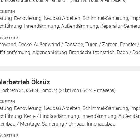
rbrückerstraße 69, 66849 Landstuhl (23km von 66849 Pirmasens)
IGKEITEN
atung, Renovierung, Neubau Arbeiten, Schimmel-Sanierung, Imp
chführung, Innendämmung, Außendämmung, Reparatur, Sanier
ÄUDETEILE
enwand, Decke, Außenwand / Fassade, Türen / Zargen, Fenster 
ffitientfernung, Algensanierung, Brandschutzanstrich, Dach / D
lerbetrieb Öksüz
Hochrech 34, 66424 Homburg (24km von 66424 Pirmasens)
IGKEITEN
atung, Renovierung, Neubau Arbeiten, Schimmel-Sanierung, Imp
chführung, Kern- / Einblasdämmung, Innendämmung, Außend
einbau / Montage, Sanierung / Umbau, Innenausbau
ÄUDETEILE