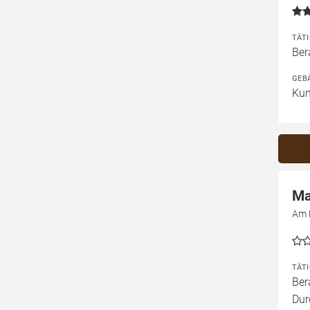
TÄT
Ber
GEB
Kun
Ma
Am 
TÄT
Ber
Dur