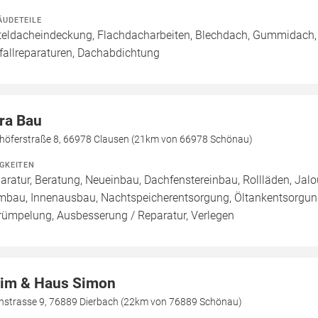
ÄUDETEILE
teldacheindeckung, Flachdacharbeiten, Blechdach, Gummidach,
fallreparaturen, Dachabdichtung
tra Bau
höferstraße 8, 66978 Clausen (21km von 66978 Schönau)
IGKEITEN
aratur, Beratung, Neueinbau, Dachfenstereinbau, Rollläden, Jal
mbau, Innenausbau, Nachtspeicherentsorgung, Öltankentsorgung
rümpelung, Ausbesserung / Reparatur, Verlegen
im & Haus Simon
nstrasse 9, 76889 Dierbach (22km von 76889 Schönau)