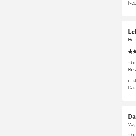
Neu
Le
Her
TÄT
Ber
GEB
Dac
Da
Vog
TÄT