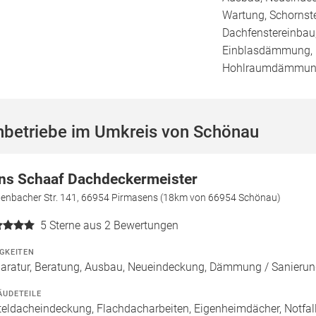
Wartung, Schornst
Dachfenstereinbau,
Einblasdämmung,
Hohlraumdämmu
hbetriebe im Umkreis von Schönau
ns Schaaf Dachdeckermeister
tenbacher Str. 141, 66954 Pirmasens (18km von 66954 Schönau)
5
Sterne aus 2 Bewertungen
IGKEITEN
aratur, Beratung, Ausbau, Neueindeckung, Dämmung / Sanierun
ÄUDETEILE
teldacheindeckung, Flachdacharbeiten, Eigenheimdächer, Notfal