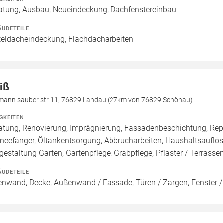
atung, Ausbau, Neueindeckung, Dachfenstereinbau
ÄUDETEILE
teldacheindeckung, Flachdacharbeiten
iß
mann sauber str 11, 76829 Landau (27km von 76829 Schönau)
IGKEITEN
atung, Renovierung, Imprägnierung, Fassadenbeschichtung, Repa
neefänger, Öltankentsorgung, Abbrucharbeiten, Haushaltsauflö
estaltung Garten, Gartenpflege, Grabpflege, Pflaster / Terrass
ÄUDETEILE
enwand, Decke, Außenwand / Fassade, Türen / Zargen, Fenster 