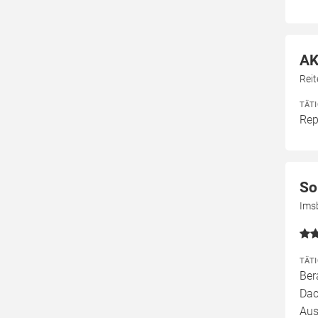
AK
Rei
TÄT
Rep
So
Ims
TÄT
Ber
Dac
Aus