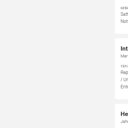
GEB
Sat
Not
In
Mar
TÄT
Rep
/ U
Ent
He
Jah