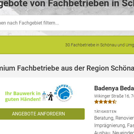
gebote von Fachbetrieben in Sc
30 Fachbetriebe in Schönau und Um
mium Fachbetriebe aus der Region Schön
Badenya Bed
Wikinger Straße 16, 
TÄTIGKEITEN
ANGEBOTE ANFORDERN
Beratung, Renovie
Imprägnierung, Fa
Ausbau, Neueindec