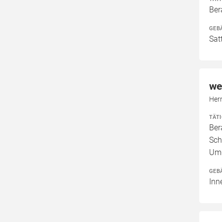
Ber
GEB
Sat
we
Her
TÄT
Ber
Sch
Umg
GEB
Inn