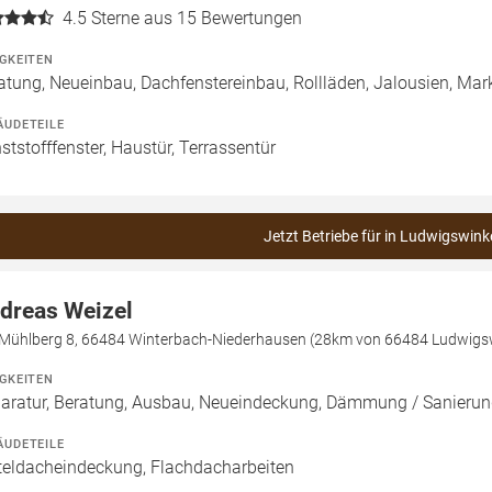
4.5
Sterne aus 15 Bewertungen
IGKEITEN
atung, Neueinbau, Dachfenstereinbau, Rollläden, Jalousien, Ma
ÄUDETEILE
ststofffenster, Haustür, Terrassentür
Jetzt Betriebe für in Ludwigswink
dreas Weizel
Mühlberg 8, 66484 Winterbach-Niederhausen (28km von 66484 Ludwigsw
IGKEITEN
aratur, Beratung, Ausbau, Neueindeckung, Dämmung / Sanierun
ÄUDETEILE
teldacheindeckung, Flachdacharbeiten