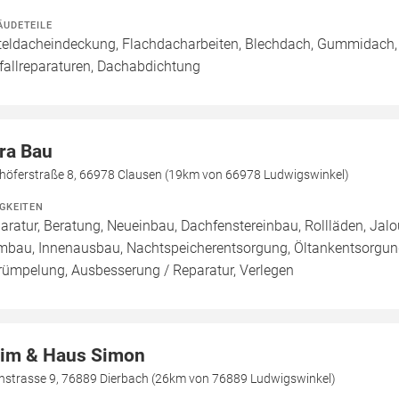
ÄUDETEILE
teldacheindeckung, Flachdacharbeiten, Blechdach, Gummidach,
fallreparaturen, Dachabdichtung
tra Bau
höferstraße 8, 66978 Clausen (19km von 66978 Ludwigswinkel)
IGKEITEN
aratur, Beratung, Neueinbau, Dachfenstereinbau, Rollläden, Jal
mbau, Innenausbau, Nachtspeicherentsorgung, Öltankentsorgung
rümpelung, Ausbesserung / Reparatur, Verlegen
im & Haus Simon
nstrasse 9, 76889 Dierbach (26km von 76889 Ludwigswinkel)