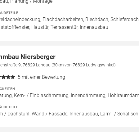
au, Planung / Montage
ÄUDETEILE
teldacheindeckung, Flachdacharbeiten, Blechdach, Schieferdach,
ststofffenster, Haustür, Terrassentür, Innenausbau
hmbau Niersberger
renstraße 9, 76829 Landau (30km von 76829 Ludwigswinkel)
5
mit einer Bewertung
IGKEITEN
atung, Kern- / Einblasdämmung, Innendämmung, Hohlraumdä
ÄUDETEILE
h / Dachstuhl, Wand / Fassade, Innenausbau, Lärm- / Schallsch