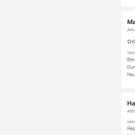
Ma
Am 
TÄT
Ber
Dur
Neu
Ha
Alt
TÄT
Rep