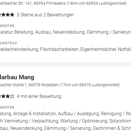
tenbacher Str. 141, 66954 Pirmasens (14km von 66954 Ludwigswinkel)
5
Sterne aus 2 Bewertungen
IGKEITEN
aratur, Beratung, Ausbau, Neueindeckung, Dämmung / Sanierun
ÄUDETEILE
teldacheindeckung, Flachdacharbeiten, Eigenheimdächer, Notfal
larbau Mang
bacher Mühle 1, 66976 Rodalben (17km von 66976 Ludwigswinkel)
4
mit einer Bewertung
IGKEITEN
atung, Anlage & Installation, Aufbau / Auslegung, Reinigung / W
h Vermietung / Verpachtung, Wartung / Optimierung, Solarstromsp
bau, Neueindeckung, Dämmung / Sanierung, Dachrinnen & Sch