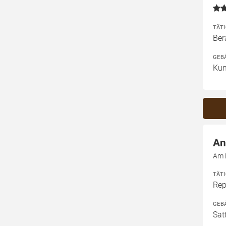
TÄT
Ber
GEB
Kun
An
Am 
TÄT
Rep
GEB
Sat