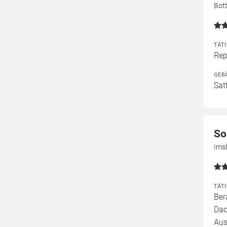
Bot
TÄT
Rep
GEB
Sat
So
Ims
TÄT
Ber
Dac
Aus