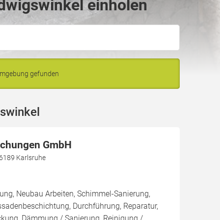
dwigswinkel einholen
 Umgebung gefunden
swinkel
achungen GmbH
76189 Karlsruhe
rung, Neubau Arbeiten, Schimmel-Sanierung,
ssadenbeschichtung, Durchführung, Reparatur,
kung, Dämmung / Sanierung, Reinigung /