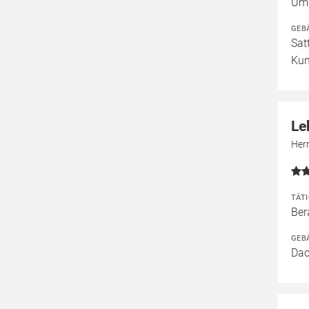
Umb
GEB
Sat
Kun
Le
Her
TÄT
Ber
GEB
Dac