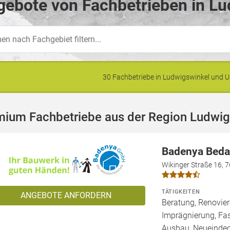
ebote von Fachbetrieben in Lu
30 Fachbetriebe in Ludwigswinkel und
mium Fachbetriebe aus der Region Ludwig
Badenya Bed
Wikinger Straße 16, 
TÄTIGKEITEN
ANGEBOTE ANFORDERN
Beratung, Renovie
Imprägnierung, Fa
Ausbau, Neueindec