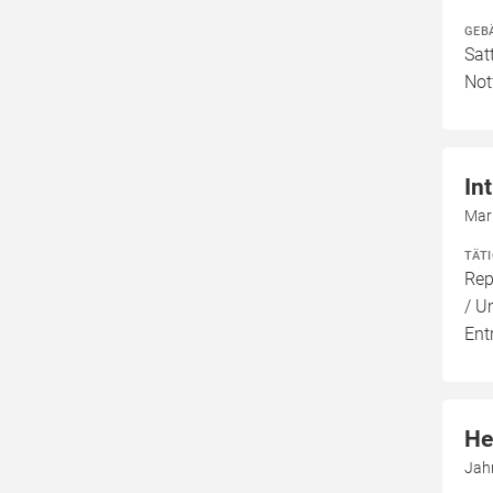
GEB
Sat
Not
In
Mar
TÄT
Rep
/ U
Ent
He
Jah