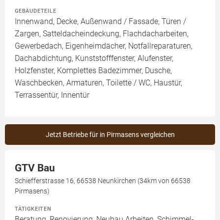
GEBÄUDETEILE
Innenwand, Decke, Außenwand / Fassade, Türen /
Zargen, Satteldacheindeckung, Flachdacharbeiten,
Gewerbedach, Eigenheimdächer, Notfallreparaturen,
Dachabdichtung, Kunststofffenster, Alufenster,
Holzfenster, Komplettes Badezimmer, Dusche,
Waschbecken, Armaturen, Toilette / WC, Haustür,
Terrassentür, Innentür
Jetzt Betriebe für in Pirmasens vergleichen
GTV Bau
Schiefferstrasse 16, 66538 Neunkirchen (34km von 66538
Pirmasens)
TÄTIGKEITEN
Beratung, Renovierung, Neubau Arbeiten, Schimmel-