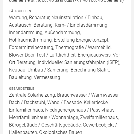
Überherrnerstr. 9, 66740 Saarlouis (7km von 66740 Überherrn)
TÄTIGKEITEN
Wartung, Reparatur, Neuinstallation / Einbau,
Austausch, Beratung, Kern- / Einblasdämmung,
Innendämmung, Außendämmung,
Hohlraumdämmung, Erstellung Energiekonzept,
Fördermittelberatung, Thermografie / Wärmebild,
Blower-Door-Test / Luftdichtheit, Energieausweis, Vor-
Ort Beratung, Individueller Sanierungsfahrplan (iSFP),
Neubau, Umbau / Sanierung, Berechnung Statik,
Bauleitung, Vermessung
GEBÄUDETEILE
Zentrale Solarheizung, Brauchwasser / Warmwasser,
Dach / Dachstuhl, Wand / Fassade, Kellerdecke,
Einfamilienhaus, Niedrigenergiehaus / Passivhaus,
Mehrfamilienhaus / Wohnanlage, Zweifamilienhaus,
Bürogebäude / Geschäftsgebäude, Gewerbeobjekt /
Hallenbauten, Ökologisches Bauen